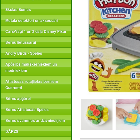
Skolas Somas
Metāla detektori un aksesuāri
Cars/Vāģi 1 un 2 daļa Disney Pixar
Bērnu lietussargi
Angry Birds - Spēles
Apģērbs makšķerniekiem un
medniekiem
Attīstošās rotaļlietas bērniem
Quercetti
Bērnu apģērbi
Bērnu Attīstošās Spēles
Bērnu švammes ar dzīvnieciņiem
DĀRZS