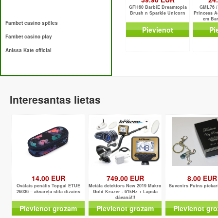
GFH60 BarbiE Dreamtopia
GML76 /
Brush n Sparkle Unicorn
Princess A
cm Bar
Fambet casino spēles
Pievienot
Pi
Fambet casino play
Anissa Kate official
Interesantas lietas
14.00 EUR
749.00 EUR
8.00 EUR
Ovālais penālis Topgal ETUE
Metāla detektors New 2019 Makro
Suvenīrs Putns piekar
26036 – akvareļa stila dizains
Gold Kruzer - 61kHz + Lāpsta
dāvanā!!!
Pievienot grozam
Pievienot grozam
Pievienot gr