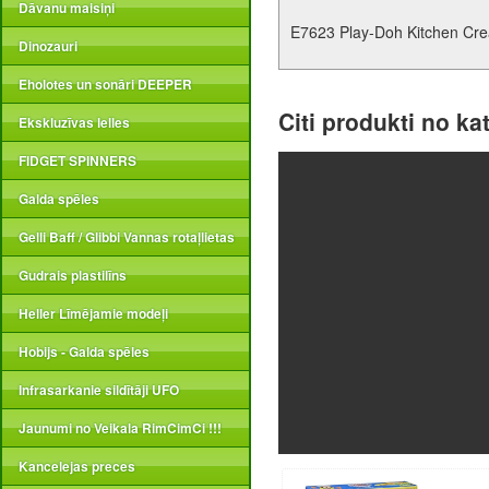
Dāvanu maisiņi
E7623 Play-Doh Kitchen Cre
Dinozauri
Eholotes un sonāri DEEPER
Citi produkti no ka
Ekskluzīvas lelles
FIDGET SPINNERS
Galda spēles
Gelli Baff / Glibbi Vannas rotaļlietas
Gudrais plastilīns
Heller Līmējamie modeļi
Hobijs - Galda spēles
Infrasarkanie sildītāji UFO
Jaunumi no Veikala RimCimCi !!!
Kancelejas preces