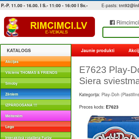
P.-P. 11.00 - 16.00. I S.- 11:00 - 16:00 I Sv.-
E-pasts:
tnt92@in
Rimcimci
Jobs at sea and maritime vacancies
KATALOGS
Jaunie produkti
Akci
Akcijas
E7623 Play-D
Vilciens THOMAS & FRIENDS
Siera sviestm
Smoby
Zēniem
Kategorija:
Play-Doh (Plastilīn
IZPĀRDOŠANA !!!
Preces kods:
E7623
Meitenēm
Lego
Interaktīvā rotaļlieta Furby