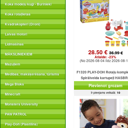
Koka modeļu kuģi - Burinieki
Koka rotaļlietas
Kvadrakopteri (Droni)
Laivas motori
Lidmašīnas
28.50 €
36.99 €
MĀKSLINIEKIEM
Atlaide:
-23%
(No 2026-08-04 līdz 2026-08-1
Mazuļiem
F1320 PLAY-DOH Rotaļu kompl
Medības, makšķerēšana, tūrisms
Spirālveida kartupeļi HASB
Mega Bloks
Pievienot grozam
Ir pieejams veikalā:
10
Minecraft
Monsters University
PAW PATROL
Play-Doh (Plastilīns)