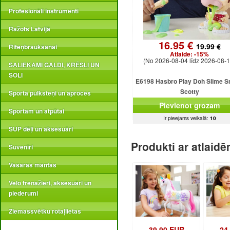
Profesionāli instrumenti
Ražots Latvijā
16.95 €
19.99 €
Riteņbraukšanai
Atlaide:
-15%
(No 2026-08-04 līdz 2026-08-1
SALIEKAMI GALDI, KRĒSLI UN
SOLI
E6198 Hasbro Play Doh Slime S
Scotty
Sporta pulksteņi un aproces
Pievienot grozam
Sportam un atpūtai
Ir pieejams veikalā:
10
SUP dēļi un aksesuāri
Produkti ar atlaid
Suvenīri
Vasaras mantas
Velo trenažieri, aksesuāri un
piederumi
Ziemassvētku rotaļlietas
39.90 EUR
24