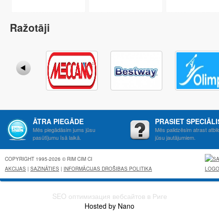
Ražotāji
ĀTRA PIEGĀDE
PRASIET SPECIĀL
Mēs piegādāsim jums jūsu
Mēs palidzēsim atrast atbil
pasūtījumu īsā laikā.
jūsu jautājumiem.
COPYRIGHT 1995-2026 © RIM CIM CI
AKCIJAS
|
SAZINĀTIES
|
INFORMĀCIJAS DROŠIBAS POLITIKA
SEO оптимизация вебсайтов в Риге
Hosted by Nano