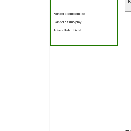
B
Fambet casino spēles
Fambet casino play
Anissa Kate official