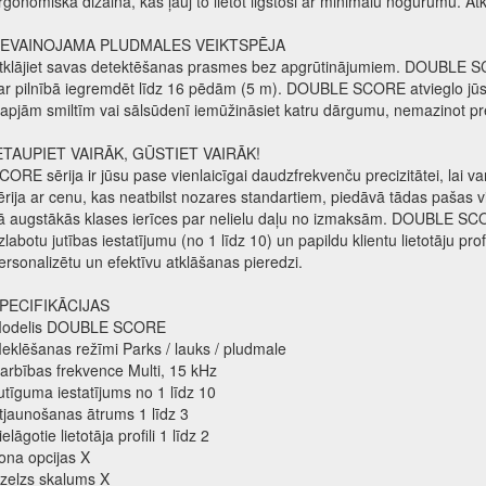
rgonomiskā dizainā, kas ļauj to lietot ilgstoši ar minimālu nogurumu. Atkl
EVAINOJAMA PLUDMALES VEIKTSPĒJA
tklājiet savas detektēšanas prasmes bez apgrūtinājumiem. DOUBLE SCO
ar pilnībā iegremdēt līdz 16 pēdām (5 m). DOUBLE SCORE atvieglo jū
lapjām smiltīm vai sālsūdenī iemūžināsiet katru dārgumu, nemazinot preciz
ETAUPIET VAIRĀK, GŪSTIET VAIRĀK!
CORE sērija ir jūsu pase vienlaicīgai daudzfrekvenču precizitātei, lai 
ērija ar cenu, kas neatbilst nozares standartiem, piedāvā tādas pašas 
ā augstākās klases ierīces par nelielu daļu no izmaksām. DOUBLE SCORE
zlabotu jutības iestatījumu (no 1 līdz 10) un papildu klientu lietotāju pro
ersonalizētu un efektīvu atklāšanas pieredzi.
PECIFIKĀCIJAS
odelis DOUBLE SCORE
eklēšanas režīmi Parks / lauks / pludmale
arbības frekvence Multi, 15 kHz
utīguma iestatījums no 1 līdz 10
tjaunošanas ātrums 1 līdz 3
ielāgotie lietotāja profili 1 līdz 2
ona opcijas X
zelzs skaļums X