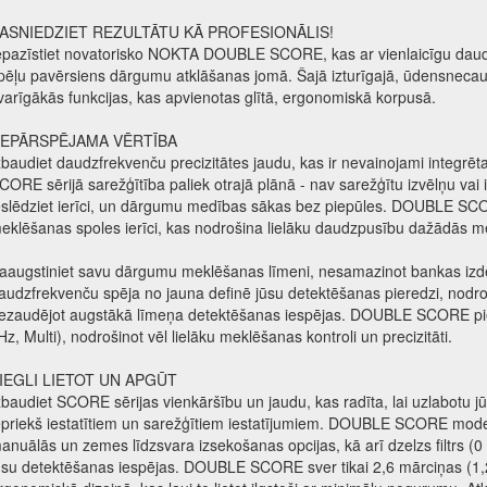
ASNIEDZIET REZULTĀTU KĀ PROFESIONĀLIS!
epazīstiet novatorisko NOKTA DOUBLE SCORE, kas ar vienlaicīgu daudz
pēļu pavērsiens dārgumu atklāšanas jomā. Šajā izturīgajā, ūdensnecaurl
varīgākās funkcijas, kas apvienotas glītā, ergonomiskā korpusā.
EPĀRSPĒJAMA VĒRTĪBA
zbaudiet daudzfrekvenču precizitātes jaudu, kas ir nevainojami integrēta
CORE sērijā sarežģītība paliek otrajā plānā - nav sarežģītu izvēlņu vai 
eslēdziet ierīci, un dārgumu medības sākas bez piepūles. DOUBLE SCO
eklēšanas spoles ierīci, kas nodrošina lielāku daudzpusību dažādās m
aaugstiniet savu dārgumu meklēšanas līmeni, nesamazinot bankas izd
audzfrekvenču spēja no jauna definē jūsu detektēšanas pieredzi, nodr
ezaudējot augstākā līmeņa detektēšanas iespējas. DOUBLE SCORE pie
Hz, Multi), nodrošinot vēl lielāku meklēšanas kontroli un precizitāti.
IEGLI LIETOT UN APGŪT
zbaudiet SCORE sērijas vienkāršību un jaudu, kas radīta, lai uzlabotu
epriekš iestatītiem un sarežģītiem iestatījumiem. DOUBLE SCORE model
anuālās un zemes līdzsvara izsekošanas opcijas, kā arī dzelzs filtrs (0 l
ūsu detektēšanas iespējas. DOUBLE SCORE sver tikai 2,6 mārciņas (1,2 