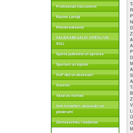
T
Profesionāli instrumenti
R
P
Ražots Latvijā
N
Riteņbraukšanai
D
Z
SALIEKAMI GALDI, KRĒSLI UN
A
SOLI
A
P
Sporta pulksteņi un aproces
D
M
Sportam un atpūtai
A
SUP dēļi un aksesuāri
S
A
Suvenīri
T
B
Vasaras mantas
Z
V
Velo trenažieri, aksesuāri un
L
piederumi
Ū
Ziemassvētku rotaļlietas
O
M