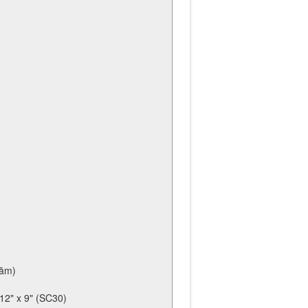
dām)
12" x 9" (SC30)