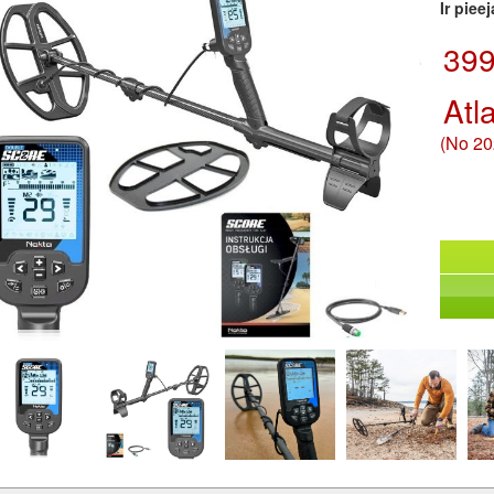
Ir piee
399
Atl
(No 20