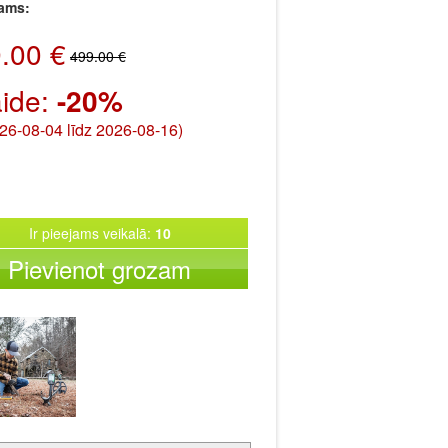
jams:
.00 €
499.00 €
aide:
-20%
26-08-04 līdz 2026-08-16)
Ir pieejams veikalā:
10
Pievienot grozam