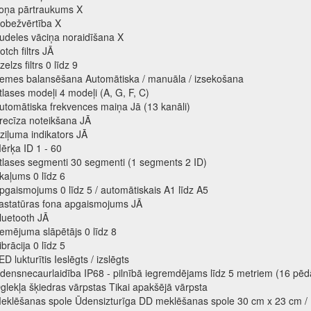
oņa pārtraukums X
obežvērtība X
udeles vāciņa noraidīšana X
otch filtrs JĀ
zelzs filtrs 0 līdz 9
emes balansēšana Automātiska / manuāla / izsekošana
tlases modeļi 4 modeļi (A, G, F, C)
utomātiska frekvences maiņa Jā (13 kanāli)
recīza noteikšana JĀ
ziļuma indikators JĀ
ērķa ID 1 - 60
tlases segmenti 30 segmenti (1 segments 2 ID)
kaļums 0 līdz 6
pgaismojums 0 līdz 5 / automātiskais A1 līdz A5
astatūras fona apgaismojums JĀ
luetooth JĀ
emējuma slāpētājs 0 līdz 8
ibrācija 0 līdz 5
ED lukturītis Ieslēgts / izslēgts
densnecaurlaidība IP68 - pilnībā iegremdējams līdz 5 metriem (16 pē
glekļa šķiedras vārpstas Tikai apakšējā vārpsta
eklēšanas spole Ūdensizturīga DD meklēšanas spole 30 cm x 23 cm / 