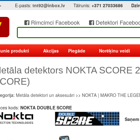
-
E-pasts:
tnt92@inbox.lv
Tālrunis:
+371 27033686
Dzir
Rimcimci Facebook
Detektori Facebo
unie produkti
Akcijas
Piegāde
Norēķinu veidi
etāla detektors NOKTA SCORE 
CORE)
egorija:
Metāla detektori un aksesuāri
>>
NOKTA | MAKRO THE LEG
eces kods:
NOKTA DOUBLE SCORE
Saņem V