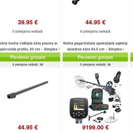
39.95 €
44.95 €
Ir pieejams veikalā
Ir pieejams veikalā
okta melns vidējais kāta posms ar
Nokta pagarinātais apakšējais oglekļa
apecveida profilu, 50 cm – Simplex /
šķiedras kāts 64,5 cm – Simplex /
FINDX /
Legend / Score
Pievienot grozam
Pievienot grozam
Ir pieejams veikalā:
10
Ir pieejams veikalā:
10
44.95 €
9199.00 €