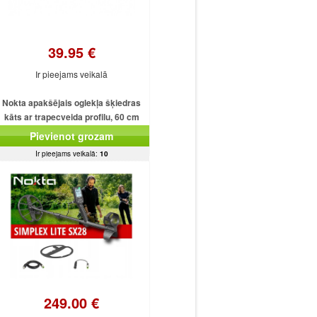
39.95 €
Ir pieejams veikalā
Nokta apakšējais oglekļa šķiedras
kāts ar trapecveida profilu, 60 cm
Pievienot grozam
Ir pieejams veikalā:
10
249.00 €