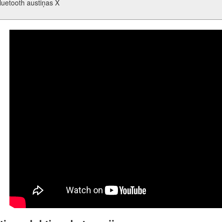
luetooth austiņas X