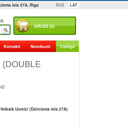
ciema iela 27A, Riga
RUS
LAT
ok
GROZS (0)
Kontakti
Noteikumi
Līzings
2 (DOUBLE
END
eikalā Uzreiz! (Dzirciema iela 27A)