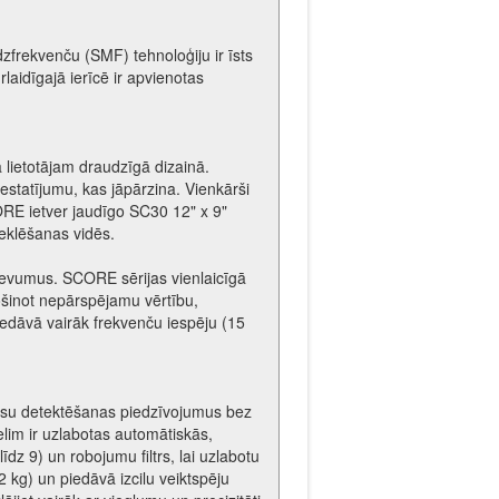
frekvenču (SMF) tehnoloģiju ir īsts
aidīgajā ierīcē ir apvienotas
 lietotājam draudzīgā dizainā.
iestatījumu, kas jāpārzina. Vienkārši
RE ietver jaudīgo SC30 12" x 9"
eklēšanas vidēs.
evumus. SCORE sērijas vienlaicīgā
ošinot nepārspējamu vērtību,
dāvā vairāk frekvenču iespēju (15
 jūsu detektēšanas piedzīvojumus bez
im ir uzlabotas automātiskās,
īdz 9) un robojumu filtrs, lai uzlabotu
kg) un piedāvā izcilu veiktspēju