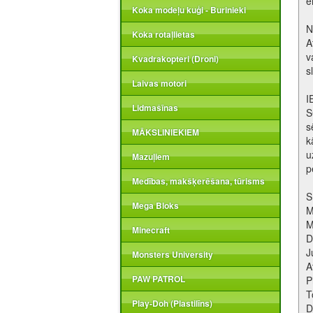
e
Koka modeļu kuģi - Burinieki
N
Koka rotaļlietas
A
v
Kvadrakopteri (Droni)
s
Laivas motori
I
Lidmašīnas
S
s
MĀKSLINIEKIEM
k
u
Mazuļiem
p
Medības, makšķerēšana, tūrisms
S
Mega Bloks
M
M
Minecraft
D
J
Monsters University
A
PAW PATROL
P
T
Play-Doh (Plastilīns)
D