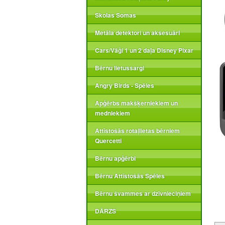
Skolas Somas
Metāla detektori un aksesuāri
Cars/Vāģi 1 un 2 daļa Disney Pixar
Bērnu lietussargi
Angry Birds - Spēles
Apģērbs makšķerniekiem un
medniekiem
Attīstošās rotaļlietas bērniem
Quercetti
Bērnu apģērbi
Bērnu Attīstošās Spēles
Bērnu švammes ar dzīvnieciņiem
DĀRZS