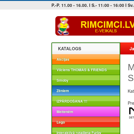
P.-P. 11.00 - 16.00. I S.- 11:00 - 16:00 I Sv.
Jobs at sea and maritime vacancies
KATALOGS
Ja
Akcijas
M
Vilciens THOMAS & FRIENDS
S
Smoby
Zēniem
Kat
IZPĀRDOŠANA !!!
Pr
Meitenēm
Lego
Interaktīvā rotaļlieta Furby