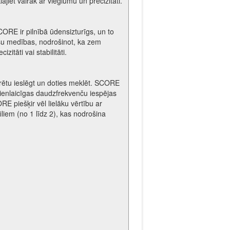
ājiet vairāk ar vieglumu un precizitāti.
RE ir pilnībā ūdensizturīgs, un to
su medības, nodrošinot, ka zem
itāti vai stabilitāti.
varētu ieslēgt un doties meklēt. SCORE
vienlaicīgas daudzfrekvenču iespējas
 piešķir vēl lielāku vērtību ar
filiem (no 1 līdz 2), kas nodrošina