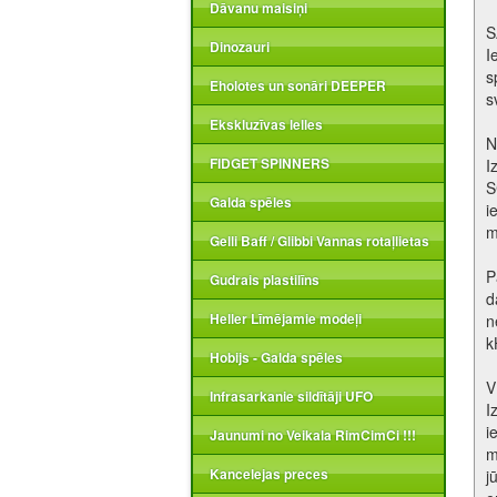
Dāvanu maisiņi
S
Dinozauri
I
s
Eholotes un sonāri DEEPER
s
Ekskluzīvas lelles
N
FIDGET SPINNERS
I
S
Galda spēles
i
m
Gelli Baff / Glibbi Vannas rotaļlietas
P
Gudrais plastilīns
d
Heller Līmējamie modeļi
n
k
Hobijs - Galda spēles
V
Infrasarkanie sildītāji UFO
I
i
Jaunumi no Veikala RimCimCi !!!
m
Kancelejas preces
j