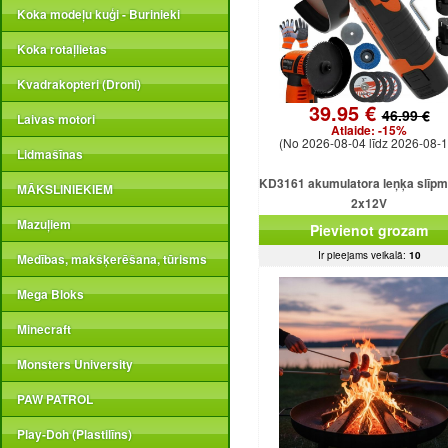
Koka modeļu kuģi - Burinieki
Koka rotaļlietas
Kvadrakopteri (Droni)
39.95 €
46.99 €
Laivas motori
Atlaide:
-15%
(No 2026-08-04 līdz 2026-08-1
Lidmašīnas
KD3161 akumulatora leņķa slīpm
MĀKSLINIEKIEM
2x12V
Mazuļiem
Pievienot grozam
Ir pieejams veikalā:
10
Medības, makšķerēšana, tūrisms
Mega Bloks
Minecraft
Monsters University
PAW PATROL
Play-Doh (Plastilīns)