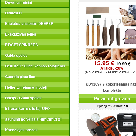
Dāvanu maisiņi
Dinozauri
Eholotes un sonāri DEEPER
Ekskluzīvas lelles
FIDGET SPINNERS
Galda spēles
15.95 €
19.99 €
Gelli Baff / Glibbi Vannas rotaļlietas
Atlaide:
-20%
(No 2026-08-04 līdz 2026-08-1
Gudrais plastilīns
KD12697 9 kokgriešanas na
Heller Līmējamie modeļi
komplekts
Hobijs - Galda spēles
Pievienot grozam
Ir pieejams veikalā:
10
Infrasarkanie sildītāji UFO
Jaunumi no Veikala RimCimCi !!!
Kancelejas preces