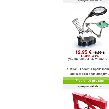
Ir pieejams veikalā:
10
12.95 €
16.99 €
Atlaide:
-24%
(No 2026-08-04 līdz 2026-08-1
KD10455 Lodāmurs/palielinām
stikls ar LED apgaismojum
Pievienot grozam
Ir pieejams veikalā:
10