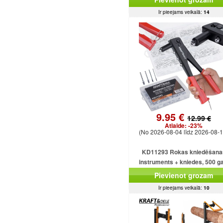
Ir pieejams veikalā:
14
9.95 €
12.99 €
Atlaide:
-23%
(No 2026-08-04 līdz 2026-08-1
KD11293 Rokas kniedēšana
instruments + kniedes, 500 ga
Pievienot grozam
Ir pieejams veikalā:
10