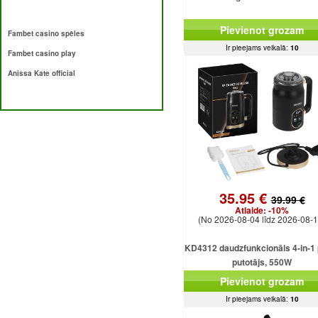
Pievienot grozam
Fambet casino spēles
Ir pieejams veikalā:
10
Fambet casino play
Anissa Kate official
35.95 €
39.99 €
Atlaide:
-10%
(No 2026-08-04 līdz 2026-08-1
KD4312 daudzfunkcionāls 4-in-1 
putotājs, 550W
Pievienot grozam
Ir pieejams veikalā:
10