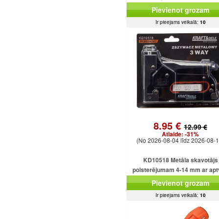
Pievienot grozam
Ir pieejams veikalā:
10
8.95 €
12.99 €
Atlaide:
-31%
(No 2026-08-04 līdz 2026-08-1
KD10518 Metāla skavotājs
polsterējumam 4-14 mm ar apt
150 skavām
Pievienot grozam
Ir pieejams veikalā:
10