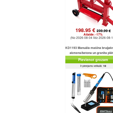
198.95 €
239.99 €
Atlaide:
-17%
(No 2026-08-04 līdz 2026-08-1
KD1193 Manuāla mašīna bruģak
akmens/betona un granīta plā
griešanai
Pievienot grozam
Ir pieejams veikalā:
10