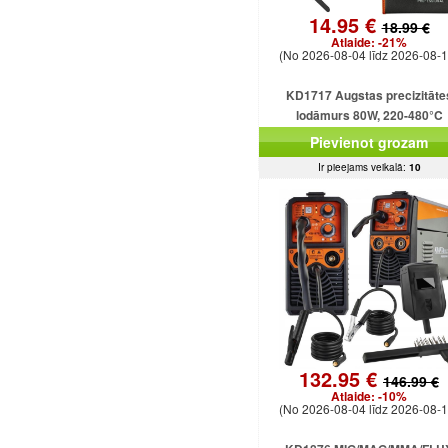
14.95 €
18.99 €
Atlaide:
-21%
(No 2026-08-04 līdz 2026-08-1
KD1717 Augstas precizitāte
lodāmurs 80W, 220-480°C
Pievienot grozam
Ir pieejams veikalā:
10
132.95 €
146.99 €
Atlaide:
-10%
(No 2026-08-04 līdz 2026-08-1