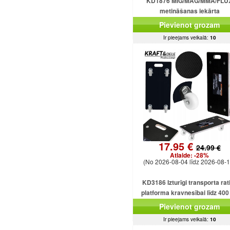
KD1876 MIG/MAG/MMA/FLU
metināšanas iekārta
Pievienot grozam
Ir pieejams veikalā:
10
17.95 €
24.99 €
Atlaide:
-28%
(No 2026-08-04 līdz 2026-08-1
KD3186 Izturīgi transporta rati
platforma kravnesībai līdz 400
Pievienot grozam
Ir pieejams veikalā:
10