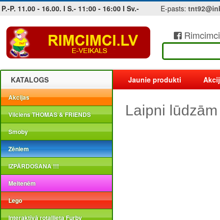
P.-P. 11.00 - 16.00. I S.- 11:00 - 16:00 I Sv.-
E-pasts:
tnt92@in
Rimcimci
Jobs at sea and maritime vacancies
KATALOGS
Jaunie produkti
Akci
Akcijas
Laipni lūdzām
Vilciens THOMAS & FRIENDS
Smoby
Zēniem
IZPĀRDOŠANA !!!
Meitenēm
Lego
Interaktīvā rotaļlieta Furby