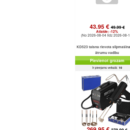
43.95 €
49.99 €
Atlaide:
-12%
(No 2026-08-04 līdz 2026-08-1
KD523 taisna rievota slīpmašīna
ātrumu vadību
Pievienot grozam
Ir pieejams veikalā:
10
269.95 €
279.99 €