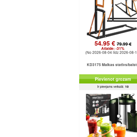
54.95 €
79.99 €
Atlaide:
-31%
(No 2026-08-04 līdz 2026-08-1
KD3175 Malkas statīvs/balst
Pievienot grozam
Ir pieejams veikalā:
10