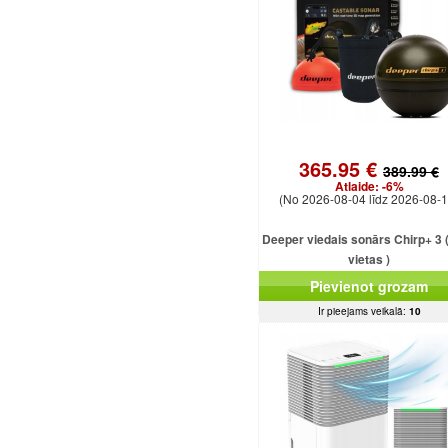
365.95 €
389.99 €
Atlaide:
-6%
(No 2026-08-04 līdz 2026-08-1
Deeper viedais sonārs Chirp+ 3 ( 
vietas )
Pievienot grozam
Ir pieejams veikalā:
10