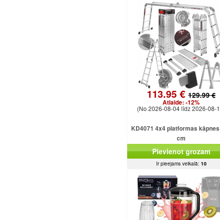
113.95 €
129.99 €
Atlaide:
-12%
(No 2026-08-04 līdz 2026-08-1
KD4071 4x4 platformas kāpnes
cm
Pievienot grozam
Ir pieejams veikalā:
10