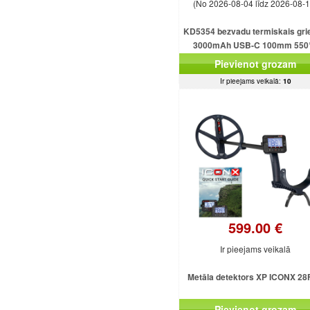
(No 2026-08-04 līdz 2026-08-1
KD5354 bezvadu termiskais gri
3000mAh USB-C 100mm 550
Pievienot grozam
Ir pieejams veikalā:
10
599.00 €
Ir pieejams veikalā
Metāla detektors XP ICONX 2
Pievienot grozam