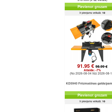
Pievienot grozam
Ir pieejams veikalā:
10
91.95 €
98.99 €
Atlaide:
-7%
(No 2026-08-04 līdz 2026-08-1
KD5940 Frēzmašīnas galds/pam
Pievienot grozam
Ir pieejams veikalā:
10