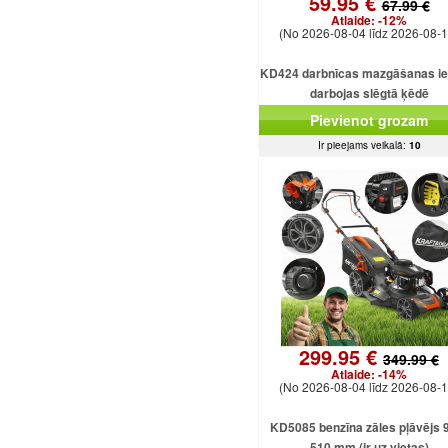
59.95 €
67.99 €
Atlaide:
-12%
(No 2026-08-04 līdz 2026-08-1
KD424 darbnīcas mazgāšanas ie
darbojas slēgtā ķēdē
Pievienot grozam
Ir pieejams veikalā:
10
299.95 €
349.99 €
Atlaide:
-14%
(No 2026-08-04 līdz 2026-08-1
KD5085 benzīna zāles pļāvējs 
510 mm (ir uz vietas)