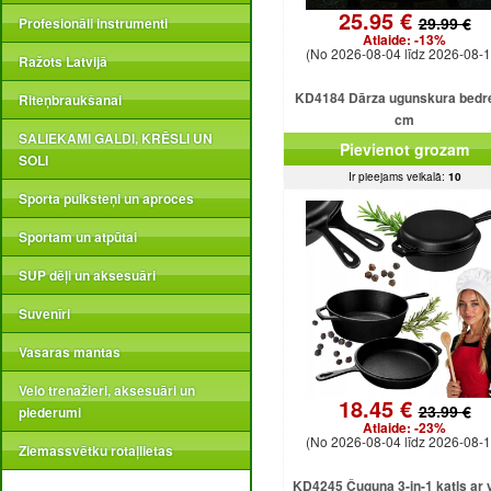
25.95 €
29.99 €
Profesionāli instrumenti
Atlaide:
-13%
(No 2026-08-04 līdz 2026-08-1
Ražots Latvijā
KD4184 Dārza ugunskura bedr
Riteņbraukšanai
cm
SALIEKAMI GALDI, KRĒSLI UN
Pievienot grozam
SOLI
Ir pieejams veikalā:
10
Sporta pulksteņi un aproces
Sportam un atpūtai
SUP dēļi un aksesuāri
Suvenīri
Vasaras mantas
Velo trenažieri, aksesuāri un
18.45 €
23.99 €
piederumi
Atlaide:
-23%
(No 2026-08-04 līdz 2026-08-1
Ziemassvētku rotaļlietas
KD4245 Čuguna 3-in-1 katls ar 