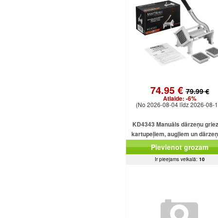
74.95 €
79.99 €
Atlaide:
-6%
(No 2026-08-04 līdz 2026-08-1
KD4343 Manuāls dārzeņu griez
kartupeļiem, augļiem un dārze
Pievienot grozam
Ir pieejams veikalā:
10