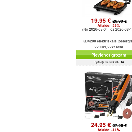
19.95 €
26.99 €
Atlaide:
-26%
(No 2026-08-04 līdz 2026-08-1
KD4200 elektriskais tostergri
2200W, 22x14cm
Pievienot grozam
Ir pieejams veikalā:
10
24.95 €
27.99 €
Atlaide:
-11%