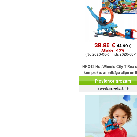
38.95 €
44.99 €
Atlaide:
-13%
(No 2026-08-04 līdz 2026-08-1
HKX42 Hot Wheels City T-Rex c
komplekts ar milzīgu cilpu un l
dinozauru
Pievienot grozam
Ir pieejams veikalā:
10