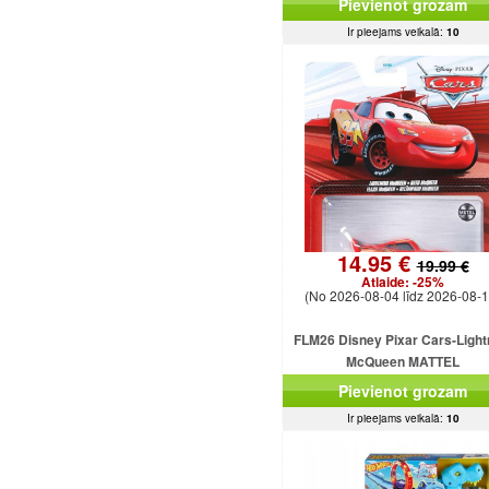
Pievienot grozam
Ir pieejams veikalā:
10
14.95 €
19.99 €
Atlaide:
-25%
(No 2026-08-04 līdz 2026-08-1
FLM26 Disney Pixar Cars-Light
McQueen MATTEL
Pievienot grozam
Ir pieejams veikalā:
10