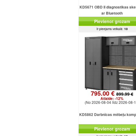
KD5671 OBD II diagnostikas ske
ar Bluetooth
Pievienot grozam
Ir pieejams veikalā:
10
795.00 €
899.99 €
Atlaide:
-12%
(No 2026-08-04 līdz 2026-08-1
KD5862 Darbnīcas mēbeļu komp
Pievienot grozam