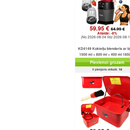
59.95 €
64.99 €
Atlaide:
-8%
(No 2026-08-04 līdz 2026-08-1
KD4149 Kokteiļu blenderis ar b
1500 ml + 800 ml + 400 ml 185
Pievienot grozam
Ir pieejams veikalā:
10