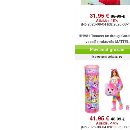
31.95 €
38.99 €
Atlaide:
-18%
(No 2026-08-04 līdz 2026-08-1
HHV81 Tomass un draugi Gord
vecajās raktuvēs MATTEL
Pievienot grozam
Ir pieejams veikalā:
10
41.95 €
48.99 €
Atlaide:
-14%
(No 2026-08-04 līdz 2026-08-1