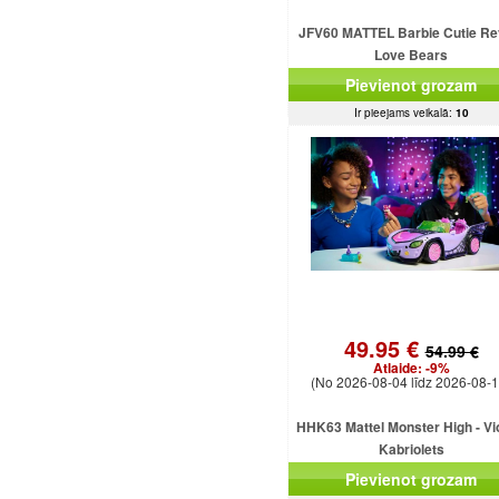
JFV60 MATTEL Barbie Cutie Re
Love Bears
Pievienot grozam
Ir pieejams veikalā:
10
49.95 €
54.99 €
Atlaide:
-9%
(No 2026-08-04 līdz 2026-08-1
HHK63 Mattel Monster High - Vi
Kabriolets
Pievienot grozam