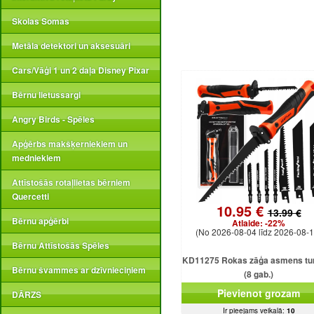
Skolas Somas
Metāla detektori un aksesuāri
Cars/Vāģi 1 un 2 daļa Disney Pixar
Bērnu lietussargi
Angry Birds - Spēles
Apģērbs makšķerniekiem un
medniekiem
Attīstošās rotaļlietas bērniem
Quercetti
10.95 €
13.99 €
Bērnu apģērbi
Atlaide:
-22%
(No 2026-08-04 līdz 2026-08-1
Bērnu Attīstošās Spēles
KD11275 Rokas zāģa asmens tur
Bērnu švammes ar dzīvnieciņiem
(8 gab.)
Pievienot grozam
DĀRZS
Ir pieejams veikalā:
10