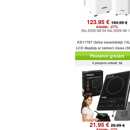
123.95 €
169.99 €
Atlaide:
-27%
(No 2026-08-04 līdz 2026-08-1
KD11787 Gaisa sausinātājs 13L
LCD displejs ar taimeri, kluss (3
2,5 l tvertne
Pievienot grozam
Ir pieejams veikalā:
10
21.95 €
29.99 €
Atlaide:
-27%