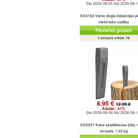
(No 2026-08-04 līdz 2026-08-1
KD4168 Viena degļa indukcijas pl
elektrisko vadību
Pievienot grozam
Ir pieejams veikalā:
10
8.95 €
12.99 €
Atlaide:
-31%
(No 2026-08-04 līdz 2026-08-1
KD5957 Koka skaldīšanas ķīlis, r
tērauds, 1,35 kg