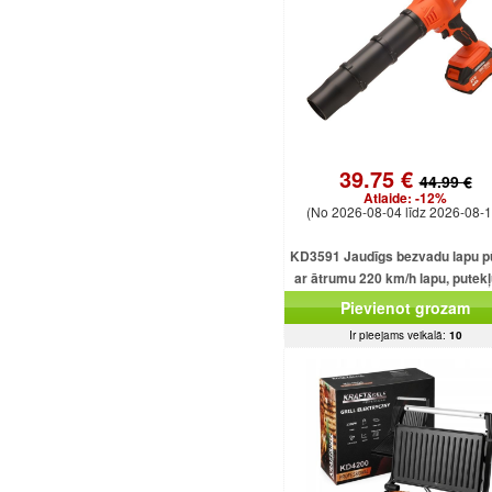
39.75 €
44.99 €
Atlaide:
-12%
(No 2026-08-04 līdz 2026-08-1
KD3591 Jaudīgs bezvadu lapu p
ar ātrumu 220 km/h lapu, putekļ
dārza atkritumu tīrīšanai
Pievienot grozam
Ir pieejams veikalā:
10