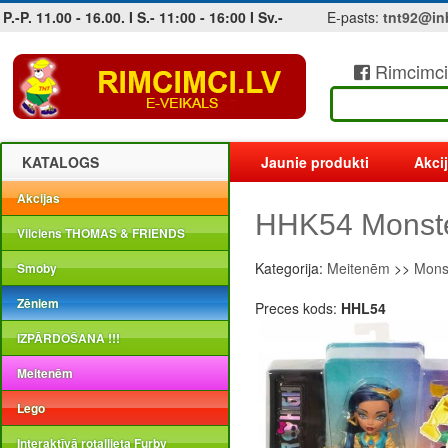
P.-P. 11.00 - 16.00. I S.- 11:00 - 16:00 I Sv.-
E-pasts:
tnt92@in
Rimcimci
Jobs at sea and maritime vacancies
KATALOGS
Jaunie produkti
Akci
Akcijas
HHK54 Monste
Vilciens THOMAS & FRIENDS
Kategorija:
Meitenēm
>>
Monst
Smoby
Zēniem
Preces kods:
HHL54
IZPĀRDOŠANA !!!
Meitenēm
Lego
Interaktīvā rotaļlieta Furby