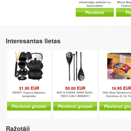
mīkstinātājs steikiem un
Movie Mag
karbonādēm
Fashion
Sur
Pievienot
Pi
Interesantas lietas
31.95 EUR
50.00 EUR
16.95 EU
KD4271 čuguna tējkannu
SUP & KAYAK AIRIS DUAL-
little tikes Xylophon
komplekts
TECH 2-IN-1 B0303011
Ksilofons (Ir Uz Vi
Pievienot grozam
Pievienot grozam
Pievienot gr
Ražotāji