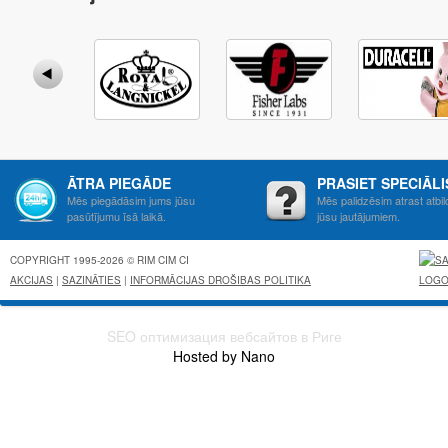
ĀTRA PIEGĀDE
PRASIET SPECIĀL
Mēs piegādāsim jums jūsu
Mēs palidzēsim atrast atbil
pasūtījumu īsā laikā.
jūsu jautājumiem.
COPYRIGHT 1995-2026 © RIM CIM CI
AKCIJAS
|
SAZINĀTIES
|
INFORMĀCIJAS DROŠIBAS POLITIKA
SEO оптимизация вебсайтов в Риге
Hosted by Nano