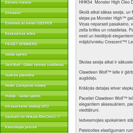
HHK54 Monster High Cleo 
Dāvanu maisiņi
Skolā atkal sākas sesija, un
Dinozauri
slejas pa Monster High™ ga
Eholotes un sonāri DEEPER
Viņas neparasti pasakaino, 
zelta brilles un rotaslietas.
Ekskluzīvas lelles
vesti un biedējoši elegantie
mājdzīvnieku Crescent™! Lell
FIDGET SPINNERS
Galda spēles
Skolas sesija atkal ir sākusi
Gelli Baff / Glibbi Vannas rotaļlietas
Clawdeen Wolf™ lelle ir ģērb
Gudrais plastilīns
augšdaļu.
Heller Līmējamie modeļi
Krāšņās detaļas ietver slepka
Hobijs - Galda spēles
Paceliet Clawdeen Wolf™ lell
elegantiem aksesuāriem, pi
Infrasarkanie sildītāji UFO
viedtālruni.
Jaunumi no Veikala RimCimCi !!!
Iedvesmojies spokainiem stā
Kancelejas preces
Pateicoties elastīgumam rum