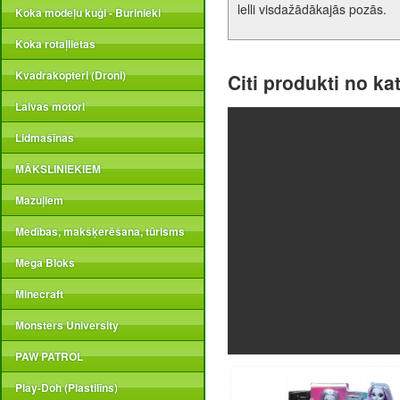
lelli visdažādākajās pozās.
Koka modeļu kuģi - Burinieki
Koka rotaļlietas
Kvadrakopteri (Droni)
Citi produkti no ka
Laivas motori
Lidmašīnas
MĀKSLINIEKIEM
Mazuļiem
Medības, makšķerēšana, tūrisms
Mega Bloks
Minecraft
Monsters University
PAW PATROL
Play-Doh (Plastilīns)