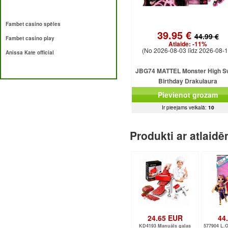
Fambet casino spēles
39.95 €
44.99 €
Fambet casino play
Atlaide:
-11%
(No 2026-08-03 līdz 2026-08-1
Anissa Kate official
JBG74 MATTEL Monster High S
Birthday Drakulaura
Pievienot grozam
Ir pieejams veikalā:
10
Produkti ar atlaid
24.65 EUR
44
KD4193 Manuāls gaļas
577904 L.