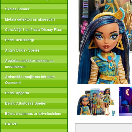
Skolas Somas
Metāla detektori un aksesuāri
Cars/Vāģi 1 un 2 daļa Disney Pixar
Bērnu lietussargi
Angry Birds - Spēles
Apģērbs makšķerniekiem un
medniekiem
Attīstošās rotaļlietas bērniem
Quercetti
Bērnu apģērbi
Bērnu Attīstošās Spēles
Bērnu švammes ar dzīvnieciņiem
DĀRZS