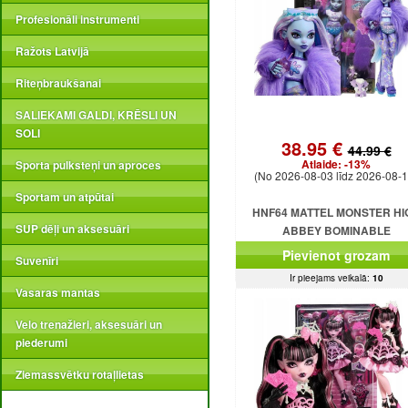
Profesionāli instrumenti
Ražots Latvijā
Riteņbraukšanai
SALIEKAMI GALDI, KRĒSLI UN
SOLI
38.95 €
44.99 €
Atlaide:
-13%
Sporta pulksteņi un aproces
(No 2026-08-03 līdz 2026-08-1
Sportam un atpūtai
HNF64 MATTEL MONSTER HI
SUP dēļi un aksesuāri
ABBEY BOMINABLE
Pievienot grozam
Suvenīri
Ir pieejams veikalā:
10
Vasaras mantas
Velo trenažieri, aksesuāri un
piederumi
Ziemassvētku rotaļlietas