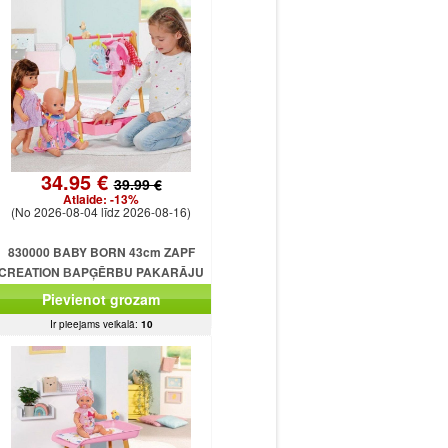
34.95 €
39.99 €
Atlaide:
-13%
(No 2026-08-04 līdz 2026-08-16)
830000 BABY BORN 43cm ZAPF
CREATION ВAPĢĒRBU PAKARĀJU
SKAPĪTĀJS
Pievienot grozam
Ir pieejams veikalā:
10