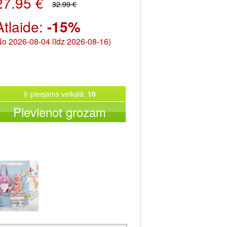
27.95 €
32.99 €
Atlaide:
-15%
No 2026-08-04 līdz 2026-08-16)
Ir pieejams veikalā:
10
Pievienot grozam