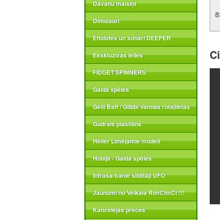
Dāvanu maisiņi
8
Dinozauri
Eholotes un sonāri DEEPER
Ci
Ekskluzīvas lelles
FIDGET SPINNERS
Galda spēles
Gelli Baff / Glibbi Vannas rotaļlietas
Gudrais plastilīns
Heller Līmējamie modeļi
Hobijs - Galda spēles
Infrasarkanie sildītāji UFO
Jaunumi no Veikala RimCimCi !!!
Kancelejas preces