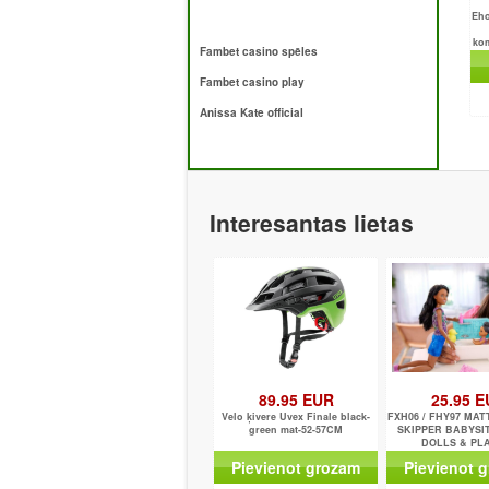
Eho
kom
Fambet casino spēles
Fambet casino play
Anissa Kate official
Interesantas lietas
89.95 EUR
25.95 
Velo ķivere Uvex Finale black-
FXH06 / FHY97 MA
green mat-52-57CM
SKIPPER BABYSI
DOLLS & PL
Pievienot grozam
Pievienot 