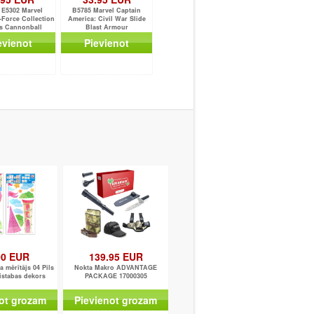
 E5302 Marvel
B5785 Marvel Captain
Force Collection
America: Civil War Slide
s Cannonball
Blast Armour
evienot
Pievienot
00 EUR
139.95 EUR
mērītājs 04 Pils
Nokta Makro ADVANTAGE
 istabas dekors
PACKAGE 17000305
ot grozam
Pievienot grozam