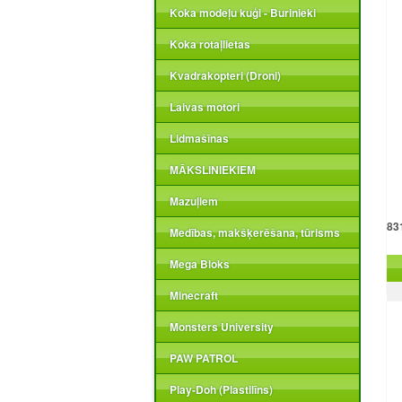
Koka modeļu kuģi - Burinieki
Koka rotaļlietas
Kvadrakopteri (Droni)
Laivas motori
Lidmašīnas
MĀKSLINIEKIEM
Mazuļiem
83
Medības, makšķerēšana, tūrisms
Zi
Mega Bloks
Minecraft
Monsters University
PAW PATROL
Play-Doh (Plastilīns)