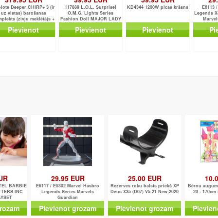
lote Deeper CHIRP+ 3 (ir
117889 L.O.L. Surprise!
KD4344 1200W picas krāsns
E6113 /
uz vietas) barošanas
O.M.G. Lights Series
Legends X-
plekts (zivju meklētājs +
Fashion Doll MAJOR LADY
Marvel
36 W saules panelis) N
Pievienot
Pievienot
Pievienot
Pi
EUR
29.95 EUR
25.00 EUR
10.
TTEL BARBIE
E6117 / E5302 Marvel Hasbro
Rezerves roku balsts priekš XP
Bērnu auguma 
TTERS INC
Legends Series Marvels
Deus X35 (D07) V5.21 New 2020
20 - 170cm
AYSET
Guardian
grozam
Pievienot grozam
Pievienot grozam
Pievien