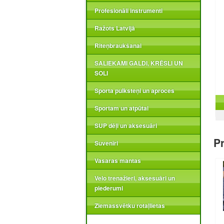
Profesionāli instrumenti
Ražots Latvijā
Riteņbraukšanai
SALIEKAMI GALDI, KRĒSLI UN
SOLI
Sporta pulksteņi un aproces
Sportam un atpūtai
SUP dēļi un aksesuāri
Pr
Suvenīri
Vasaras mantas
Velo trenažieri, aksesuāri un
piederumi
Ziemassvētku rotaļlietas