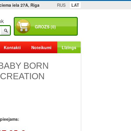
ciema iela 27A, Riga
RUS
LAT
ok
GROZS (0)
Kontakti
Noteikumi
Līzings
i BABY BORN
F CREATION
r pieejams: