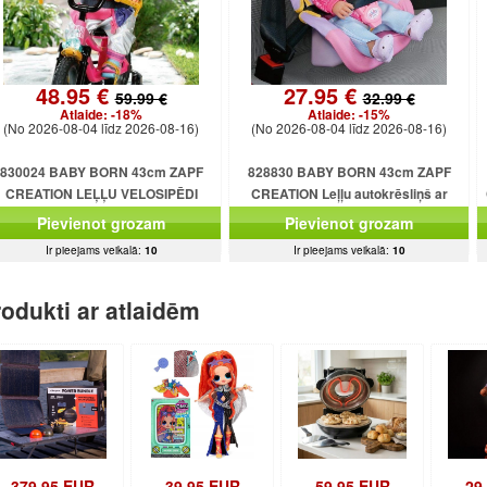
48.95 €
27.95 €
59.99 €
32.99 €
Atlaide:
-18%
Atlaide:
-15%
(No 2026-08-04 līdz 2026-08-16)
(No 2026-08-04 līdz 2026-08-16)
830024 BABY BORN 43cm ZAPF
828830 BABY BORN 43cm ZAPF
CREATION LEĻĻU VELOSIPĒDI
CREATION Leļļu autokrēsliņš ar
drošības jostām
Pievienot grozam
Pievienot grozam
Ir pieejams veikalā:
10
Ir pieejams veikalā:
10
odukti ar atlaidēm
379.95 EUR
39.95 EUR
59.95 EUR
29