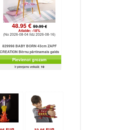
48.95 €
59.99 €
Atlaide:
-18%
(No 2026-08-04 līdz 2026-08-16)
829998 BABY BORN 43cm ZAPF
CREATION Bērnu pārtinamais galds
Pievienot grozam
Ir pieejams veikalā:
10
.95 EUR
33.95 EUR