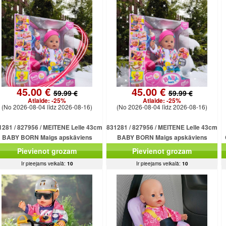
45.00 €
45.00 €
59.99 €
59.99 €
Atlaide:
-25%
Atlaide:
-25%
(No 2026-08-04 līdz 2026-08-16)
(No 2026-08-04 līdz 2026-08-16)
1281 / 827956 / MEITENE Lelle 43cm
831281 / 827956 / MEITENE Lelle 43cm
BABY BORN Maigs apskāviens
BABY BORN Maigs apskāviens
emas mazulis ZAPF CREATION NEW
Ziemas mazulis ZAPF CREATION NEW
Pievienot grozam
Pievienot grozam
Ir pieejams veikalā:
10
Ir pieejams veikalā:
10