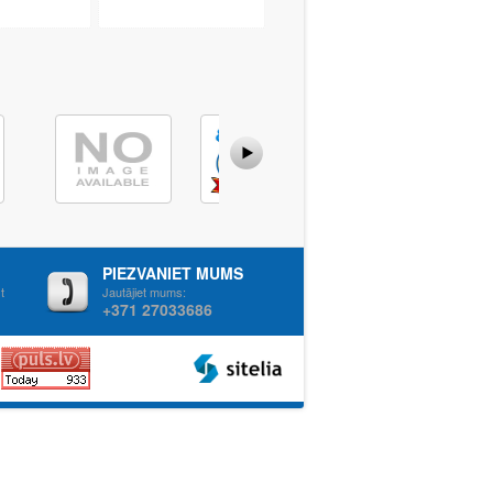
PIEZVANIET MUMS
t
Jautājiet mums:
+371 27033686