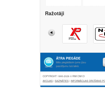
Ražotāji
ĀTRA PIEGĀDE
Mēs piegādāsim jums jūsu
pasūtījumu īsā laikā.
COPYRIGHT 1995-2026 © RIM CIM CI
AKCIJAS
|
SAZINĀTIES
|
INFORMĀCIJAS DROŠIBAS PO