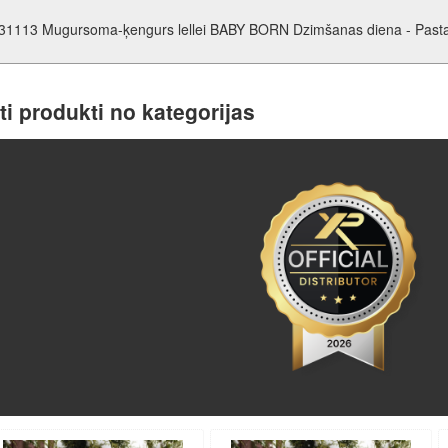
31113 Mugursoma-ķengurs lellei BABY BORN Dzimšanas diena - Pas
ti produkti no kategorijas