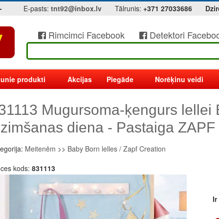
-
E-pasts:
tnt92@inbox.lv
Tālrunis:
+371 27033686
Dzir
Rimcimci Facebook
Detektori Facebo
unie produkti
Akcijas
Piegāde
Norēķinu veidi
31113 Mugursoma-ķengurs lelle
zimšanas diena - Pastaiga ZAP
egorija:
Meitenēm
>>
Baby Born lelles / Zapf Creation
eces kods:
831113
I