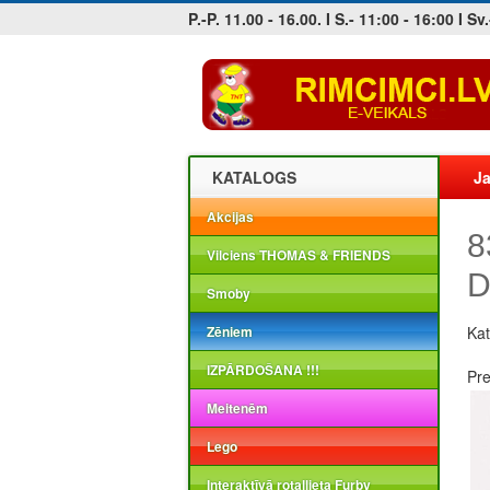
P.-P. 11.00 - 16.00. I S.- 11:00 - 16:00 I Sv.
Jobs at sea and maritime vacancies
KATALOGS
Ja
Akcijas
8
Vilciens THOMAS & FRIENDS
D
Smoby
Zēniem
Kat
IZPĀRDOŠANA !!!
Pr
Meitenēm
Lego
Interaktīvā rotaļlieta Furby