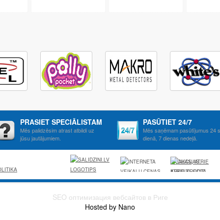
PRASIET SPECIĀLISTAM
PASŪTIET 24/7
Mēs palidzēsim atrast atbildi uz
Mēs saņēmam pasūtījumus 24 s
jūsu jautājumiem.
dienā, 7 dienas nedeļā.
AKCIJAS, ATRIE
LITIKA
KREDITI, OCTA,
KASKO,
VIESNICAS,
SEO оптимизация вебсайтов в Риге
LETAS
Hosted by Nano
AVIOBILETES,