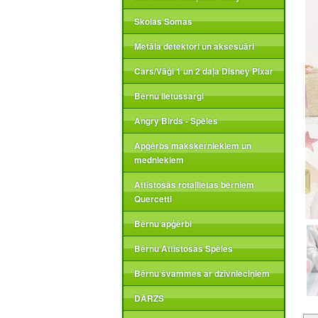
Skolas Somas
Metāla detektori un aksesuāri
Cars/Vāģi 1 un 2 daļa Disney Pixar
Bērnu lietussargi
Angry Birds - Spēles
Apģērbs makšķerniekiem un
medniekiem
Attīstošās rotaļlietas bērniem
Quercetti
Bērnu apģērbi
Bērnu Attīstošās Spēles
Bērnu švammes ar dzīvnieciņiem
DĀRZS