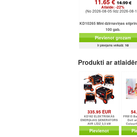
11.65 €
14.99 €
Atlaide:
-22%
(No 2026-08-05 līdz 2026-08-1
KD10265 Mini dzirnaviņas stipri
100 gab.
Pievienot grozam
Ir pieejams veikalā:
10
Produkti ar atlaid
335.95 EUR
54
KD162 ELEKTRISKĀS
FRB15 Ba
ENERĢIJAS ĢENERATORS
Doll a
AVR LĪDZ 3,5 kW
Colourf
ELEKTRISKĀ STARTA
Ac
Pievienot
Pi