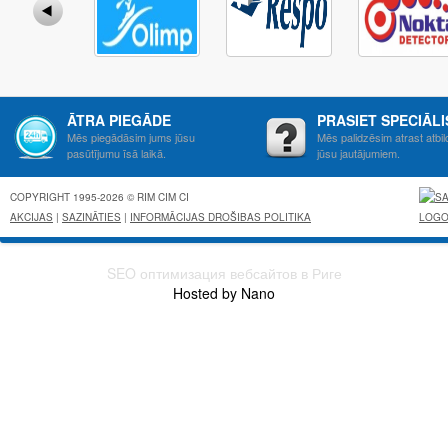
ĀTRA PIEGĀDE
PRASIET SPECIĀL
Mēs piegādāsim jums jūsu
Mēs palidzēsim atrast atbil
pasūtījumu īsā laikā.
jūsu jautājumiem.
COPYRIGHT 1995-2026 © RIM CIM CI
AKCIJAS
|
SAZINĀTIES
|
INFORMĀCIJAS DROŠIBAS POLITIKA
SEO оптимизация вебсайтов в Риге
Hosted by Nano