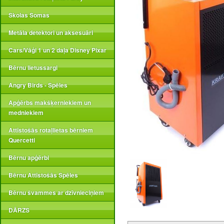
Skolas Somas
Metāla detektori un aksesuāri
Cars/Vāģi 1 un 2 daļa Disney Pixar
Bērnu lietussargi
Angry Birds - Spēles
Apģērbs makšķerniekiem un
medniekiem
Attīstošās rotaļlietas bērniem
Quercetti
Bērnu apģērbi
Bērnu Attīstošās Spēles
Bērnu švammes ar dzīvnieciņiem
DĀRZS