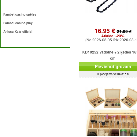
Fambet casino spēles
Fambet casino play
16.95 €
21.99 €
Anissa Kate official
Atlaide:
-23%
(No 2026-08-05 līdz 2026-08-1
KD10252 Vadotne + 2 ķēdes 16
cm
Pievienot grozam
Ir pieejams veikalā:
10