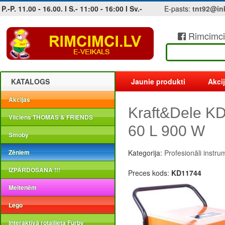
P.-P. 11.00 - 16.00. I S.- 11:00 - 16:00 I Sv.-
E-pasts:
tnt92@in
Rimcimci
Jobs at sea and maritime vacancies
KATALOGS
Jaunie produkti
Akci
Akcijas
Kraft&Dele KD
Vilciens THOMAS & FRIENDS
60 L 900 W
Smoby
Zēniem
Kategorija:
Profesionāli instru
IZPĀRDOŠANA !!!
Preces kods:
KD11744
Meitenēm
Lego
Interaktīvā rotaļlieta Furby