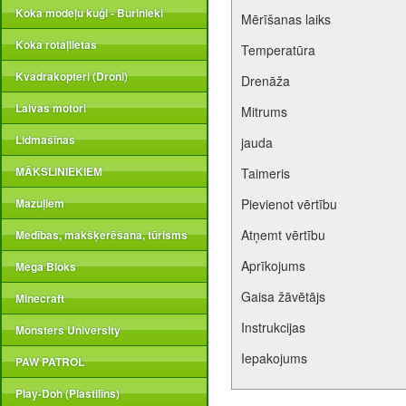
Koka modeļu kuģi - Burinieki
Mērīšanas laiks
Koka rotaļlietas
Temperatūra
Kvadrakopteri (Droni)
Drenāža
Laivas motori
Mitrums
Lidmašīnas
jauda
MĀKSLINIEKIEM
Taimeris
Mazuļiem
Pievienot vērtību
Atņemt vērtību
Medības, makšķerēšana, tūrisms
Aprīkojums
Mega Bloks
Gaisa žāvētājs
Minecraft
Instrukcijas
Monsters University
Iepakojums
PAW PATROL
Play-Doh (Plastilīns)