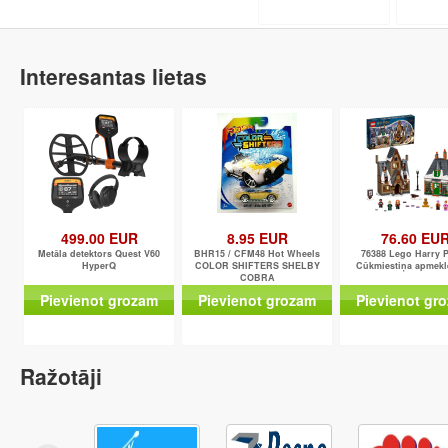
Interesantas lietas
499.00 EUR
8.95 EUR
76.60 EU
Metāla detektors Quest V60
BHR15 / CFM48 Hot Wheels
76388 Lego Harry P
HyperQ
COLOR SHIFTERS SHELBY
Cūkmiestiņa apmek
COBRA
Pievienot grozam
Pievienot grozam
Pievienot gr
Ražotāji