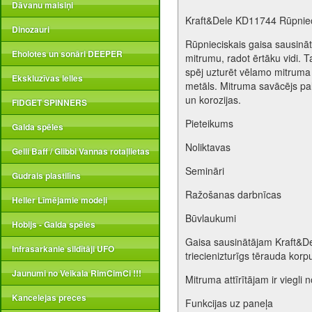
Dāvanu maisiņi
Kraft&Dele KD11744 Rūpniec
Dinozauri
Rūpnieciskais gaisa sausinā
Eholotes un sonāri DEEPER
mitrumu, radot ērtāku vidi. 
spēj uzturēt vēlamo mitruma 
Ekskluzīvas lelles
metāls. Mitruma savācējs pal
un korozijas.
FIDGET SPINNERS
Pieteikums
Galda spēles
Noliktavas
Gelli Baff / Glibbi Vannas rotaļlietas
Semināri
Gudrais plastilīns
Ražošanas darbnīcas
Heller Līmējamie modeļi
Būvlaukumi
Hobijs - Galda spēles
Gaisa sausinātājam Kraft&Dele
Infrasarkanie sildītāji UFO
triecienizturīgs tērauda korpus
Jaunumi no Veikala RimCimCi !!!
Mitruma attīrītājam ir viegli
Kancelejas preces
Funkcijas uz paneļa