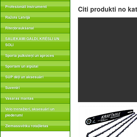
Profesionāli instrumenti
Citi produkti no ka
Ražots Latvijā
Riteņbraukšanai
SALIEKAMI GALDI, KRĒSLI UN
SOLI
Sporta pulksteņi un aproces
Sportam un atpūtai
SUP dēļi un aksesuāri
Suvenīri
Vasaras mantas
Velo trenažieri, aksesuāri un
piederumi
Ziemassvētku rotaļlietas