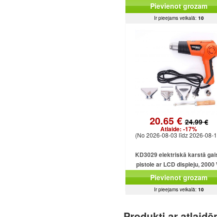
Pievienot grozam
Ir pieejams veikalā:
10
20.65 €
24.99 €
Atlaide:
-17%
(No 2026-08-03 līdz 2026-08-1
KD3029 elektriskā karstā gai
pistole ar LCD displeju, 2000
Pievienot grozam
Ir pieejams veikalā:
10
Produkti ar atlaid