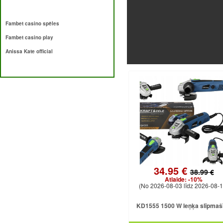
Fambet casino spēles
Fambet casino play
Anissa Kate official
34.95 €
38.99 €
Atlaide:
-10%
(No 2026-08-03 līdz 2026-08-1
KD1555 1500 W leņķa slīpmaš