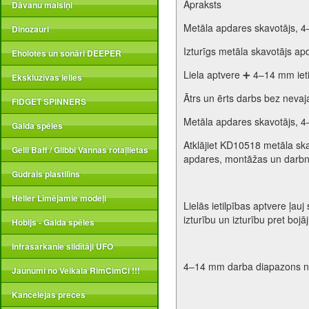
Apraksts
Dāvanu maisiņi
Metāla apdares skavotājs, 4
Dinozauri
Izturīgs metāla skavotājs a
Eholotes un sonāri DEEPER
Liela aptvere ➕ 4–14 mm iet
Ekskluzīvas lelles
Ātrs un ērts darbs bez neva
FIDGET SPINNERS
Metāla apdares skavotājs, 4
Galda spēles
Atklājiet KD10518 metāla skav
Gelli Baff / Glibbi Vannas rotaļlietas
apdares, montāžas un darbn
Gudrais plastilīns
Heller Līmējamie modeļi
Lielās ietilpības aptvere ļauj
izturību un izturību pret boj
Hobijs - Galda spēles
Infrasarkanie sildītāji UFO
4–14 mm darba diapazons no
Jaunumi no Veikala RimCimCi !!!
Kancelejas preces