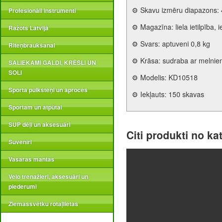
⚙️ Skavu izmēru diapazons
Profesionāli instrumenti
⚙️ Magazīna: liela ietilpība,
Ražots Latvijā
⚙️ Svars: aptuveni 0,8 kg
Riteņbraukšanai
⚙️ Krāsa: sudraba ar melni
SALIEKAMI GALDI, KRĒSLI UN
SOLI
⚙️ Modelis: KD10518
Sporta pulksteņi un aproces
⚙️ Iekļauts: 150 skavas
Sportam un atpūtai
SUP dēļi un aksesuāri
Citi produkti no ka
Suvenīri
Vasaras mantas
Velo trenažieri, aksesuāri un
piederumi
Ziemassvētku rotaļlietas