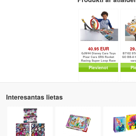
40.95 EUR
29
GJW44 Disney Cars Toys
B7102 S
Pixar Cars XRS Rocket
GO BB-8 H
Racing Super Loop Race
var
Set with Lightning McQueen
Pievienot
Pi
Interesantas lietas