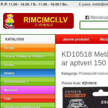
P.-P. 11.00 - 16.00. I S.- 11:00 - 16:00 I Sv.-
E-pasts:
tnt92@in
Rimcimci
Jobs at sea and maritime vacancies
KATALOGS
Jaunie produkti
Akci
Akcijas
KD10518 Metā
Vilciens THOMAS & FRIENDS
ar aptveri 15
Smoby
Zēniem
Kategorija:
Profesionāli instru
IZPĀRDOŠANA !!!
Preces kods:
KD10518
Meitenēm
Lego
Interaktīvā rotaļlieta Furby