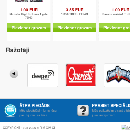
1.00 EUR
3.55 EUR
1.00 EUR
Monster High Uzlīmes 1 gab.
16256 TREFL FEJAS
Dāvanu maisiņš Trol
76063
Pievienot grozam
Pievienot grozam
Pievienot gr
Ražotāji
ĀTRA PIEGĀDE
PRASIET SPECIĀL
Mēs piegādāsim jums jūsu
Mēs palidzēsim atrast atbil
pasūtījumu īsā laikā.
jūsu jautājumiem.
COPYRIGHT 1995-2026 © RIM CIM CI