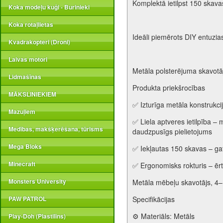
Komplektā ietilpst 150 skava
Koka modeļu kuģi - Burinieki
Koka rotaļlietas
Ideāli piemērots DIY entuzia
Kvadrakopteri (Droni)
Laivas motori
Metāla polsterējuma skavotā
Lidmašīnas
Produkta priekšrocības
MĀKSLINIEKIEM
✅ Izturīga metāla konstrukci
Mazuļiem
✅ Liela aptveres ietilpība 
Medības, makšķerēšana, tūrisms
daudzpusīgs pielietojums
Mega Bloks
✅ Iekļautas 150 skavas – gat
Minecraft
✅ Ergonomisks rokturis – ērts
Monsters University
Metāla mēbeļu skavotājs, 4
PAW PATROL
Specifikācijas
⚙️ Materiāls: Metāls
Play-Doh (Plastilīns)