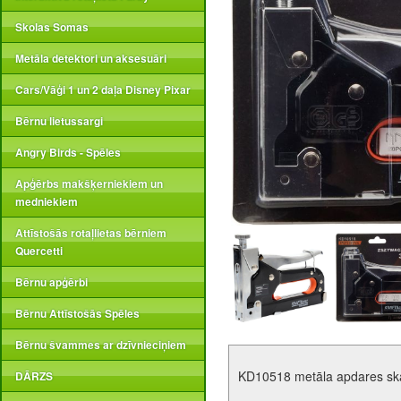
Skolas Somas
Metāla detektori un aksesuāri
Cars/Vāģi 1 un 2 daļa Disney Pixar
Bērnu lietussargi
Angry Birds - Spēles
Apģērbs makšķerniekiem un
medniekiem
Attīstošās rotaļlietas bērniem
Quercetti
Bērnu apģērbi
Bērnu Attīstošās Spēles
Bērnu švammes ar dzīvnieciņiem
KD10518 metāla apdares ska
DĀRZS