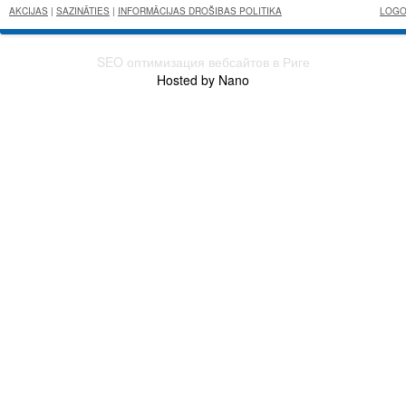
AKCIJAS
|
SAZINĀTIES
|
INFORMĀCIJAS DROŠIBAS POLITIKA
SEO оптимизация вебсайтов в Риге
Hosted by Nano