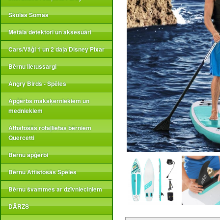
Skolas Somas
Metāla detektori un aksesuāri
Cars/Vāģi 1 un 2 daļa Disney Pixar
Bērnu lietussargi
Angry Birds - Spēles
Apģērbs makšķerniekiem un
medniekiem
Attīstošās rotaļlietas bērniem
Quercetti
Bērnu apģērbi
Bērnu Attīstošās Spēles
Bērnu švammes ar dzīvnieciņiem
DĀRZS