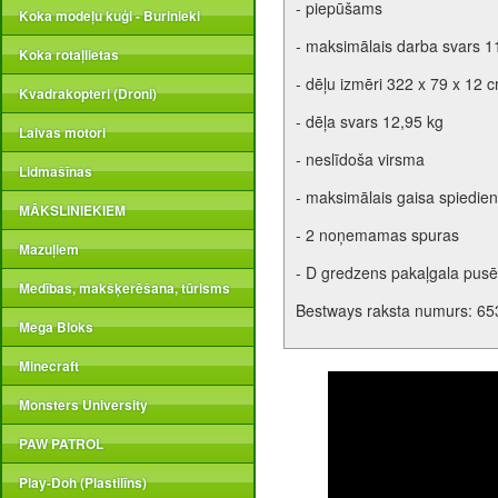
- piepūšams
Koka modeļu kuģi - Burinieki
- maksimālais darba svars 1
Koka rotaļlietas
- dēļu izmēri 322 x 79 x 12 
Kvadrakopteri (Droni)
- dēļa svars 12,95 kg
Laivas motori
- neslīdoša virsma
Lidmašīnas
- maksimālais gaisa spiedien
MĀKSLINIEKIEM
- 2 noņemamas spuras
Mazuļiem
- D gredzens pakaļgala pusē
Medības, makšķerēšana, tūrisms
Bestways raksta numurs: 65
Mega Bloks
Minecraft
Monsters University
PAW PATROL
Play-Doh (Plastilīns)