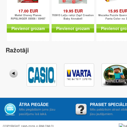
17.00 EUR
19.95 EUR
15.95 EU
Mattel Disney Planes
703915 Leļļu ratiņi Zapf Creation
Mozaika Puzzle Querce
RIPSLINGER X9508 / X9497
Baby Annabell
Fanta Color no 
Pievienot grozam
Pievienot grozam
Pievienot gr
Ražotāji
ĀTRA PIEGĀDE
PRASIET SPECIĀL
Mēs piegādāsim jums jūsu
Mēs palidzēsim atrast atbil
pasūtījumu īsā laikā.
jūsu jautājumiem.
COPYRIGHT 1995-2026 © RIM CIM CI