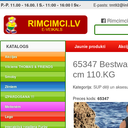
P.-P. 11.00 - 16.00. I S.- 11:00 - 16:00 I Sv.-
E-pasts:
tnt92@in
Rimcimci
Jobs at sea and maritime vacancies
KATALOGS
Jaunie produkti
Akci
Akcijas
65347 Bestway
Vilciens THOMAS & FRIENDS
cm 110.KG
Smoby
Zēniem
Kategorija:
SUP dēļi un aksesu
IZPĀRDOŠANA !!!
Preces kods:
65347
Meitenēm
Lego
Interaktīvā rotaļlieta Furby