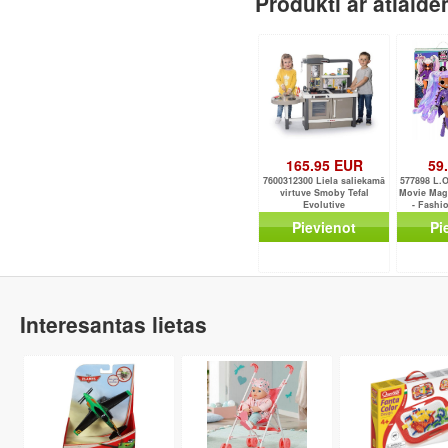
Produkti ar atlaid
165.95 EUR
59
7600312300 Liela saliekamā
577898 L.
virtuve Smoby Tefal
Movie Ma
Evolutive
- Fashi
Sur
Pievienot
Pi
Interesantas lietas