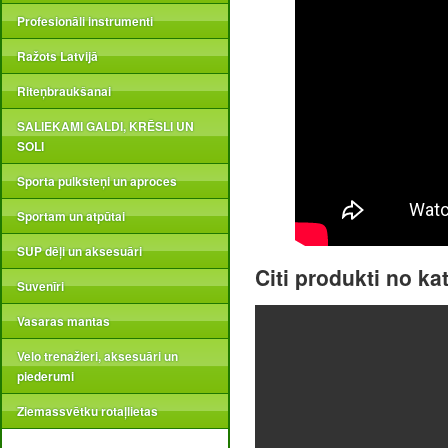
Profesionāli instrumenti
Ražots Latvijā
Riteņbraukšanai
SALIEKAMI GALDI, KRĒSLI UN
SOLI
Sporta pulksteņi un aproces
Sportam un atpūtai
SUP dēļi un aksesuāri
Citi produkti no ka
Suvenīri
Vasaras mantas
Velo trenažieri, aksesuāri un
piederumi
Ziemassvētku rotaļlietas