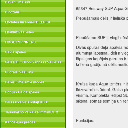
Dāvanu maisiņi
65347 Bestway SUP Aqua Gl
Dinozauri
Piepūšamais dēlis ir lieliska
Eholotes un sonāri DEEPER
Ekskluzīvas lelles
Piepūšamo SUP ir viegli nēsāt
FIDGET SPINNERS
Divas spuras dēļa apakšā nodr
Galda spēles
alumīnija lāpstiņai, dēli ir v
lāpstiņas kopējais garums ir 
Gelli Baff / Glibbi Vannas rotaļlietas
kritiena gadījumā dēlis nesl
Gudrais plastilīns
Heller Līmējamie modeļi
Kruīza kuģa Aqua izmērs ir 3
līdzsvaroties ūdenī. Gaisa pie
Hobijs - Galda spēles
virsma. Komplektā ietilpst SU
siksna, somas somiņa un re
Infrasarkanie sildītāji UFO
Jaunumi no Veikala RimCimCi !!!
Funkcijas:
Kancelejas preces