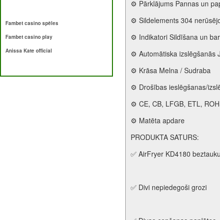
⚙️ Pārklājums Pannas un pa
⚙️ Sildelements 304 nerūsēj
Fambet casino spēles
⚙️ Indikatori Sildīšana un b
Fambet casino play
Anissa Kate official
⚙️ Automātiska izslēgšanās 
⚙️ Krāsa Melna / Sudraba
⚙️ Drošības ieslēgšanas/izslē
⚙️ CE, CB, LFGB, ETL, ROHS 
⚙️ Matēta apdare
PRODUKTA SATURS:
✅ AirFryer KD4180 beztauku f
✅ Divi nepiedegoši grozi