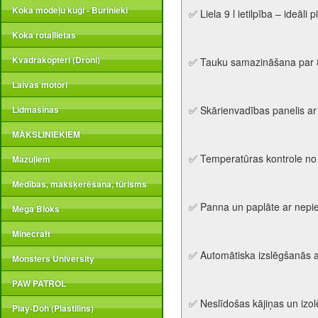
Koka modeļu kuģi - Burinieki
✅ Liela 9 l ietilpība – ideāli
Koka rotaļlietas
Kvadrakopteri (Droni)
✅ Tauku samazināšana par 80
Laivas motori
Lidmašīnas
✅ Skārienvadības panelis 
MĀKSLINIEKIEM
✅ Temperatūras kontrole no 
Mazuļiem
Medības, makšķerēšana, tūrisms
✅ Panna un paplāte ar nepie
Mega Bloks
Minecraft
✅ Automātiska izslēgšanās a
Monsters University
PAW PATROL
✅ Neslīdošas kājiņas un izolē
Play-Doh (Plastilīns)