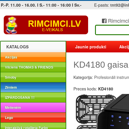
P.-P. 11.00 - 16.00. I S.- 11:00 - 16:00 I Sv.-
E-pasts:
tnt92@in
Rimcimci
Jobs at sea and maritime vacancies
KATALOGS
Jaunie produkti
Akci
Akcijas
KD4180 gaisa f
Vilciens THOMAS & FRIENDS
Kategorija:
Profesionāli instru
Smoby
Zēniem
Preces kods:
KD4180
IZPĀRDOŠANA !!!
Meitenēm
Lego
Interaktīvā rotaļlieta Furby