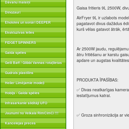
Dāvanu maisiņi
Gaisa fritieris 9L 2500W, di
Dinozauri
AirFryer 9L ir uzlabots model
Eholotes un sonāri DEEPER
pagatavot divus dažādus ēdi
kurš vēlas gatavot ātrāk, ēr
Ekskluzīvas lelles
FIDGET SPINNERS
Ar 2500W jaudu, regulējamu 
Galda spēles
ātru fritiēšanu ar karstu ga
apdare un augstas kvalitātes 
Gelli Baff / Glibbi Vannas rotaļlietas
Gudrais plastilīns
PRODUKTA ĪPAŠĪBAS:
Heller Līmējamie modeļi
✅ Divas neatkarīgas kameras, 
Hobijs - Galda spēles
iestatījumus katrai.
Infrasarkanie sildītāji UFO
Jaunumi no Veikala RimCimCi !!!
✅ Groza sinhronizācija ar vi
Kancelejas preces