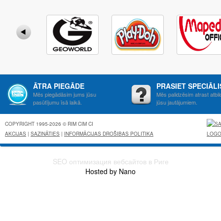
ĀTRA PIEGĀDE
PRASIET SPECIĀL
Mēs piegādāsim jums jūsu
Mēs palidzēsim atrast atbil
pasūtījumu īsā laikā.
jūsu jautājumiem.
COPYRIGHT 1995-2026 © RIM CIM CI
AKCIJAS
|
SAZINĀTIES
|
INFORMĀCIJAS DROŠIBAS POLITIKA
SEO оптимизация вебсайтов в Риге
Hosted by Nano