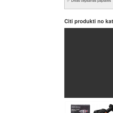
✅ Divas cepšanas paplātes
Citi produkti no ka