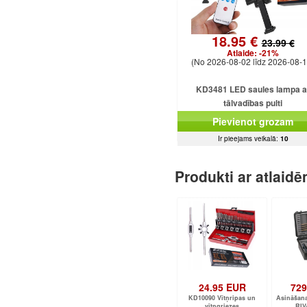
18.95 €
23.99 €
Atlaide:
-21%
(No 2026-08-02 līdz 2026-08-1
KD3481 LED saules lampa a
tālvadības pulti
Pievienot grozam
Ir pieejams veikalā:
10
Produkti ar atlaid
24.95 EUR
729
KD10090 Vītņripas un
Asināšan
vītņgriezes
RIV