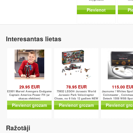
Pievienot
Pi
Interesantas lietas
29.95 EUR
78.95 EUR
115.00 EU
E3301 Marvel Avengers Endgame
75932 LEGO® Jurassic World
Jaunums ! Whites Spol
Captain America Power FH (ar
Jurassic Park Velociraptor
Coinmaster , Coinmas
skaņas efektiem)
Chase, no 6 līdz 12 gadiem NEW
Detech 15X8 WSS Spol
2018!
Vietas)
Pievienot grozam
Pievienot grozam
Pievienot gr
Ražotāji