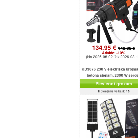
134.95 €
149.99 €
Atlaide:
-10%
(No 2026-08-02 līdz 2026-08-1
KD3076 230 V elektriskā urbjm
betona sienām, 2300 W serd
urbjmašīna ar dzesēšanu
Pievienot grozam
Ir pieejams veikalā:
10