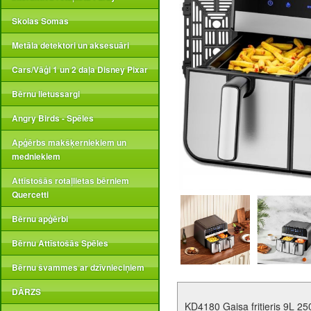
Skolas Somas
Metāla detektori un aksesuāri
Cars/Vāģi 1 un 2 daļa Disney Pixar
Bērnu lietussargi
Angry Birds - Spēles
Apģērbs makšķerniekiem un
medniekiem
Attīstošās rotaļlietas bērniem
Quercetti
Bērnu apģērbi
Bērnu Attīstošās Spēles
Bērnu švammes ar dzīvnieciņiem
DĀRZS
KD4180 Gaisa fritieris 9L 2