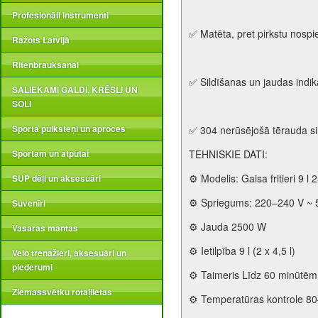
Profesionāli instrumenti
✅ Matēta, pret pirkstu nosp
Ražots Latvijā
Riteņbraukšanai
✅ Sildīšanas un jaudas indik
SALIEKAMI GALDI, KRĒSLI UN
SOLI
Sporta pulksteņi un aproces
✅ 304 nerūsējošā tērauda s
Sportam un atpūtai
TEHNISKIE DATI:
⚙️ Modelis: Gaisa fritieri 9 l
SUP dēļi un aksesuāri
⚙️ Spriegums: 220–240 V ~ 
Suvenīri
⚙️ Jauda 2500 W
Vasaras mantas
⚙️ Ietilpība 9 l (2 x 4,5 l)
Velo trenažieri, aksesuāri un
piederumi
⚙️ Taimeris Līdz 60 minūtēm
Ziemassvētku rotaļlietas
⚙️ Temperatūras kontrole 8