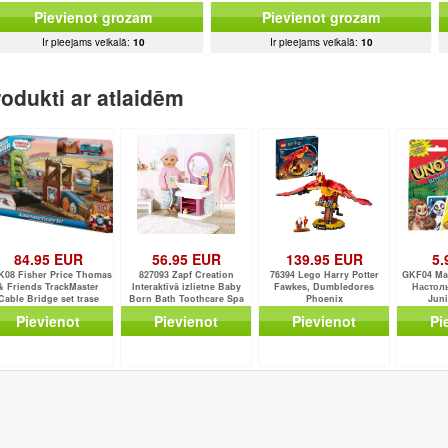
Complete
Pievienot grozam
Pievienot grozam
Ir pieejams veikalā:
10
Ir pieejams veikalā:
10
odukti ar atlaidēm
84.95 EUR
56.95 EUR
139.95 EUR
5.
08 Fisher Price Thomas
827093 Zapf Creation
76394 Lego Harry Potter
GKF04 Mat
& Friends TrackMaster
Interaktīvā izlietne Baby
Fawkes, Dumbledores
Настол
Cable Bridge set trase
Born Bath Toothcare Spa
Phoenix
Juni
Pievienot
Pievienot
Pievienot
Pi