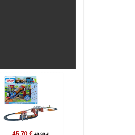
45.70 €
49.99 €