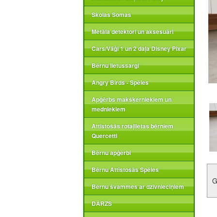
Skolas Somas
Metāla detektori un aksesuāri
Cars/Vāģi 1 un 2 daļa Disney Pixar
Bērnu lietussargi
Angry Birds - Spēles
Apģērbs makšķerniekiem un
medniekiem
Attīstošās rotaļlietas bērniem
Quercetti
Bērnu apģērbi
Bērnu Attīstošās Spēles
G
Bērnu švammes ar dzīvnieciņiem
DĀRZS