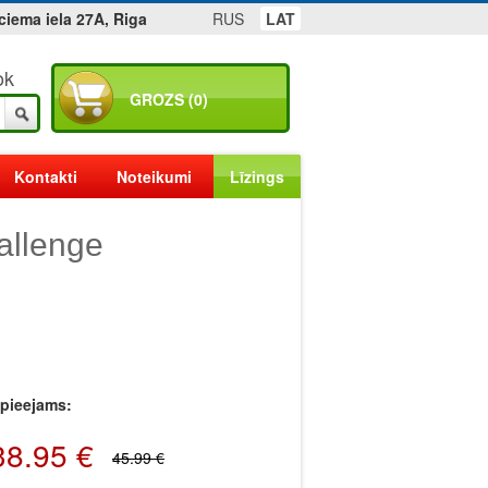
ciema iela 27A, Riga
RUS
LAT
ok
GROZS (0)
Kontakti
Noteikumi
Līzings
allenge
r pieejams:
38.95 €
45.99 €