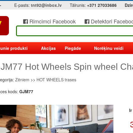
-
E-pasts:
tnt92@inbox.lv
Tālrunis:
+371 27033686
Dzir
Rimcimci Facebook
Detektori Facebo
unie produkti
Akcijas
Piegāde
Norēķinu veidi
JM77 Hot Wheels Spin wheel Ch
egorija:
Zēniem
>>
HOT WHEELS trases
eces kods:
GJM77
I