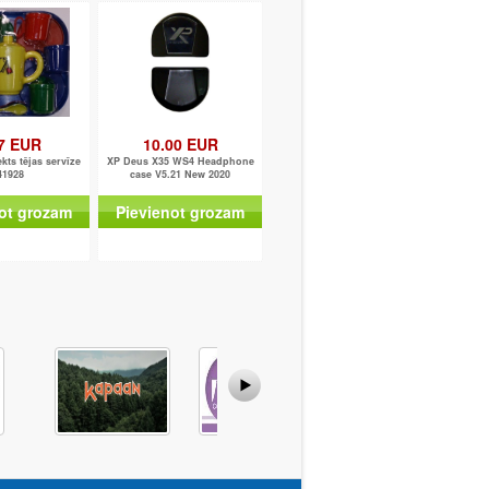
7 EUR
10.00 EUR
kts tējas servīze
XP Deus X35 WS4 Headphone
41928
case V5.21 New 2020
ot grozam
Pievienot grozam