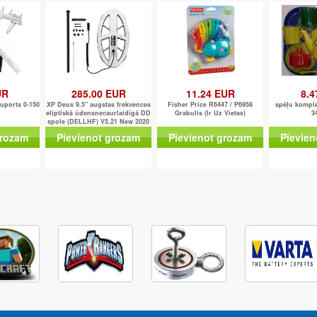
UR
285.00 EUR
11.24 EUR
8.4
uports 0-150
XP Deus 9.5" augstas frekvences
Fisher Price R6447 / P6958
spēļu komple
eliptiskā ūdensnecaurlaidīgā DD
Grabulis (Ir Uz Vietas)
3
spole (DELLHF) V5.21 New 2020
grozam
Pievienot grozam
Pievienot grozam
Pievien