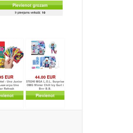
Pievienot grozam
Ir pieejams veikalā:
10
95 EUR
44.00 EUR
tel - Uno Junior
570240 MGA L.O.L. Surprise
ьная игра Uno
OMG Winter Chill Icy Gurl i
or Refresh
Brrr B.B.
evienot
Pievienot