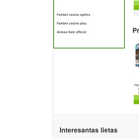
Fambet casino spēles
Fambet casino play
Pr
Anissa Kate official
FBK
Interesantas lietas