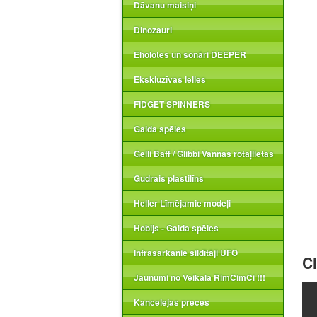
Dāvanu maisiņi
Dinozauri
Eholotes un sonāri DEEPER
Ekskluzīvas lelles
FIDGET SPINNERS
Galda spēles
Gelli Baff / Glibbi Vannas rotaļlietas
Gudrais plastilīns
Heller Līmējamie modeļi
Hobijs - Galda spēles
Infrasarkanie sildītāji UFO
Ci
Jaunumi no Veikala RimCimCi !!!
Kancelejas preces