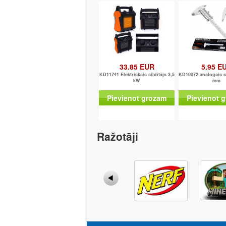
33.85 EUR
5.95 E
KD11741 Elektriskais sildītājs 3,5
KD10072 analogais s
kW
mm
Pievienot grozam
Pievienot 
Ražotāji