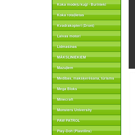
Koka modeļu kuģi - Burinieki
Koka rotaļlietas
Kvadrakopteri (Droni)
Laivas motori
Lidmašīnas
MĀKSLINIEKIEM
Mazuļiem
Medības, makšķerēšana, tūrisms
Mega Bloks
Minecraft
Monsters University
PAW PATROL
Play-Doh (Plastilīns)