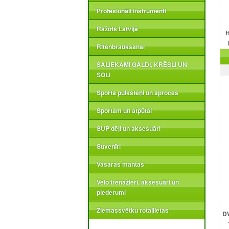
Profesionāli instrumenti
Ražots Latvijā
H
Riteņbraukšanai
SALIEKAMI GALDI, KRĒSLI UN
SOLI
Sporta pulksteņi un aproces
Sportam un atpūtai
SUP dēļi un aksesuāri
Suvenīri
Vasaras mantas
Velo trenažieri, aksesuāri un
piederumi
Ziemassvētku rotaļlietas
DW