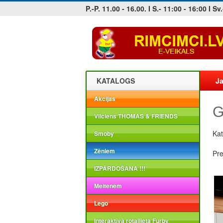
P.-P. 11.00 - 16.00. I S.- 11:00 - 16:00 I Sv.
Jobs at sea and maritime vacancies
KATALOGS
Ja
Akcijas
G
Vilciens THOMAS & FRIENDS
Kat
Smoby
Zēniem
Pr
IZPĀRDOŠANA !!!
Meitenēm
Lego
Interaktīvā rotaļlieta Furby