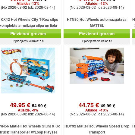
Atlaide:
-13%
Atlaide:
-13%
(No 2026-08-02 līdz 2026-08-14)
(No 2026-08-02 līdz 2026-08-14)
KX42 Hot Wheels City T-Rex cilpu
HTN80 Hot Wheels automazgātava
H
komplekts ar milzīgu cilpu un lielu
MATTEL
dinozauru
Pievienot grozam
Pievienot grozam
Ir pieejams veikalā:
10
Ir pieejams veikalā:
10
49.95 €
44.75 €
54.99 €
49.99 €
Atlaide:
-9%
Atlaide:
-10%
(No 2026-08-02 līdz 2026-08-14)
(No 2026-08-02 līdz 2026-08-14)
N56 Mattel Hot Wheels Stunt & Go
HDY92 Mattel Hot Wheels Speed Drop
H
Truck Transporter w/Loop Playset
Transport