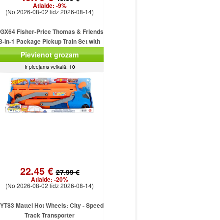
Atlaide:
-9%
(No 2026-08-02 līdz 2026-08-14)
GX64 Fisher-Price Thomas & Friends
3-in-1 Package Pickup Train Set with
Motorised Thomas MATTEL
Pievienot grozam
Ir pieejams veikalā:
10
22.45 €
27.99 €
Atlaide:
-20%
(No 2026-08-02 līdz 2026-08-14)
YT83 Mattel Hot Wheels: City - Speed
Track Transporter