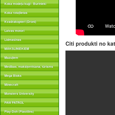
Koka modeļu kuģi - Burinieki
Koka rotaļlietas
Kvadrakopteri (Droni)
Laivas motori
Lidmašīnas
Citi produkti no ka
MĀKSLINIEKIEM
Mazuļiem
Medības, makšķerēšana, tūrisms
Mega Bloks
Minecraft
Monsters University
PAW PATROL
Play-Doh (Plastilīns)