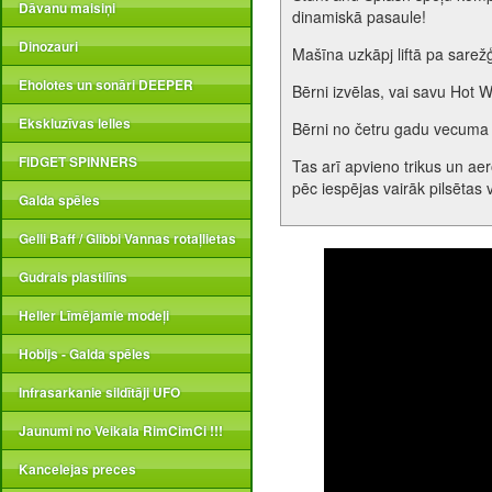
Dāvanu maisiņi
dinamiskā pasaule!
Dinozauri
Mašīna uzkāpj liftā pa sarežģ
Eholotes un sonāri DEEPER
Bērni izvēlas, vai savu Hot W
Ekskluzīvas lelles
Bērni no četru gadu vecuma i
FIDGET SPINNERS
Tas arī apvieno trikus un ae
pēc iespējas vairāk pilsētas 
Galda spēles
Gelli Baff / Glibbi Vannas rotaļlietas
Gudrais plastilīns
Heller Līmējamie modeļi
Hobijs - Galda spēles
Infrasarkanie sildītāji UFO
Jaunumi no Veikala RimCimCi !!!
Kancelejas preces