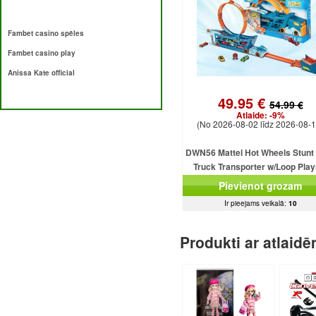
Fambet casino spēles
Fambet casino play
Anissa Kate official
49.95 €
54.99 €
Atlaide:
-9%
(No 2026-08-02 līdz 2026-08-1
DWN56 Mattel Hot Wheels Stunt
Truck Transporter w/Loop Play
Complete
Pievienot grozam
Ir pieejams veikalā:
10
Produkti ar atlaid