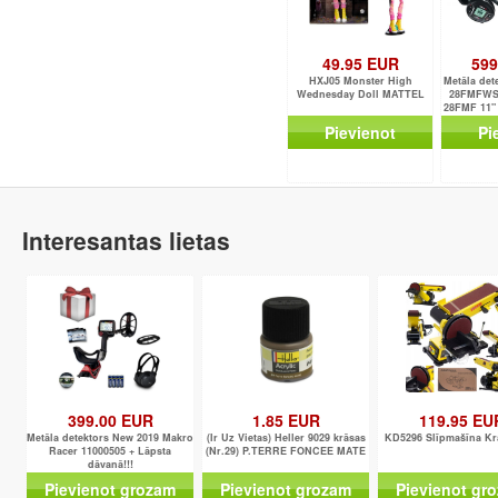
49.95 EUR
599
HXJ05 Monster High
Metāla det
Wednesday Doll MATTEL
28FMFWS
28FMF 11"
Pievienot
Pi
Interesantas lietas
399.00 EUR
1.85 EUR
119.95 EU
Metāla detektors New 2019 Makro
(Ir Uz Vietas) Heller 9029 krāsas
KD5296 Slīpmašīna Kr
Racer 11000505 + Lāpsta
(Nr.29) P.TERRE FONCEE MATE
dāvanā!!!
Pievienot grozam
Pievienot grozam
Pievienot gr