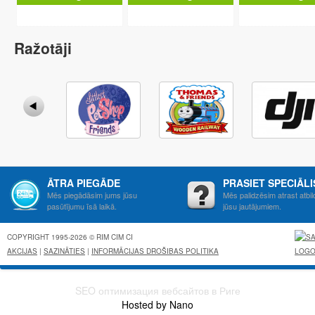
Ražotāji
ĀTRA PIEGĀDE
PRASIET SPECIĀL
Mēs piegādāsim jums jūsu
Mēs palidzēsim atrast atbil
pasūtījumu īsā laikā.
jūsu jautājumiem.
COPYRIGHT 1995-2026 © RIM CIM CI
AKCIJAS
|
SAZINĀTIES
|
INFORMĀCIJAS DROŠIBAS POLITIKA
SEO оптимизация вебсайтов в Риге
Hosted by Nano