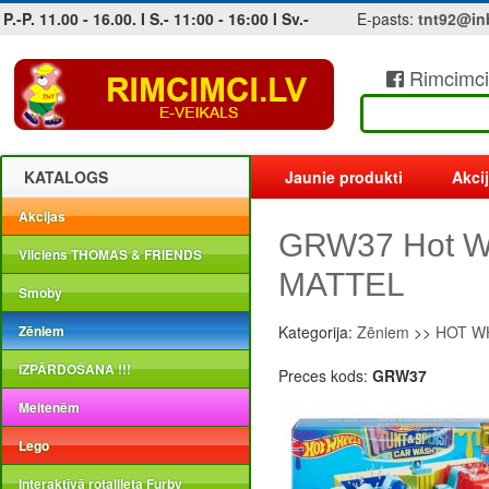
P.-P. 11.00 - 16.00. I S.- 11:00 - 16:00 I Sv.-
E-pasts:
tnt92@in
Rimcimci
Jobs at sea and maritime vacancies
KATALOGS
Jaunie produkti
Akci
Akcijas
GRW37 Hot Wh
Vilciens THOMAS & FRIENDS
MATTEL
Smoby
Zēniem
Kategorija:
Zēniem
>>
HOT WH
IZPĀRDOŠANA !!!
Preces kods:
GRW37
Meitenēm
Lego
Interaktīvā rotaļlieta Furby