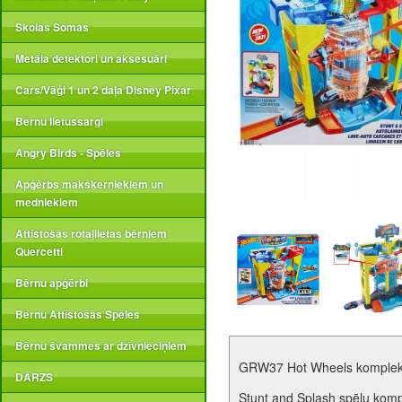
Skolas Somas
Metāla detektori un aksesuāri
Cars/Vāģi 1 un 2 daļa Disney Pixar
Bērnu lietussargi
Angry Birds - Spēles
Apģērbs makšķerniekiem un
medniekiem
Attīstošās rotaļlietas bērniem
Quercetti
Bērnu apģērbi
Bērnu Attīstošās Spēles
Bērnu švammes ar dzīvnieciņiem
GRW37 Hot Wheels komplek
DĀRZS
Stunt and Splash spēļu komp