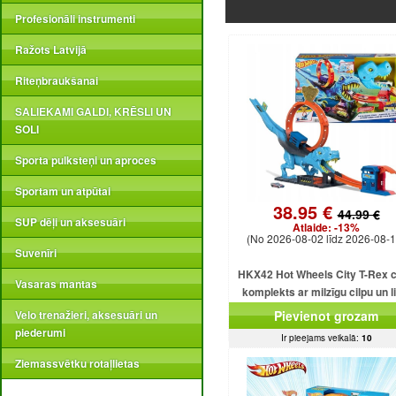
Profesionāli instrumenti
Ražots Latvijā
Riteņbraukšanai
SALIEKAMI GALDI, KRĒSLI UN
SOLI
Sporta pulksteņi un aproces
Sportam un atpūtai
38.95 €
44.99 €
SUP dēļi un aksesuāri
Atlaide:
-13%
(No 2026-08-02 līdz 2026-08-1
Suvenīri
HKX42 Hot Wheels City T-Rex c
Vasaras mantas
komplekts ar milzīgu cilpu un l
dinozauru
Velo trenažieri, aksesuāri un
Pievienot grozam
piederumi
Ir pieejams veikalā:
10
Ziemassvētku rotaļlietas