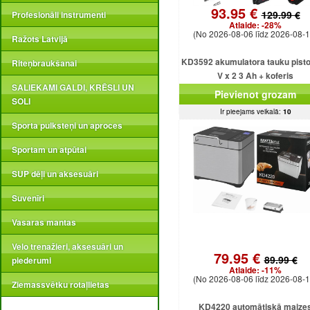
93.95 €
129.99 €
Profesionāli instrumenti
Atlaide:
-28%
(No 2026-08-06 līdz 2026-08-1
Ražots Latvijā
KD3592 akumulatora tauku pisto
Riteņbraukšanai
V x 2 3 Ah + koferis
SALIEKAMI GALDI, KRĒSLI UN
Pievienot grozam
SOLI
Ir pieejams veikalā:
10
Sporta pulksteņi un aproces
Sportam un atpūtai
SUP dēļi un aksesuāri
Suvenīri
Vasaras mantas
Velo trenažieri, aksesuāri un
79.95 €
89.99 €
piederumi
Atlaide:
-11%
(No 2026-08-06 līdz 2026-08-1
Ziemassvētku rotaļlietas
KD4220 automātiskā maize