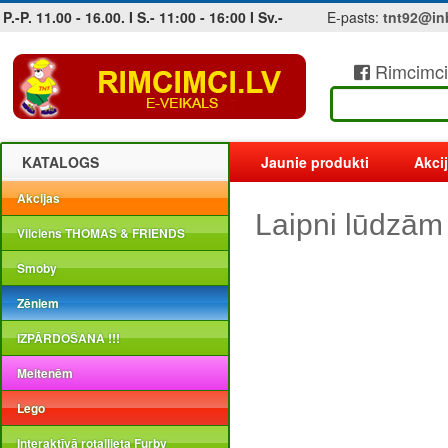
P.-P. 11.00 - 16.00. I S.- 11:00 - 16:00 I Sv.-
E-pasts:
tnt92@in
Rimcimci
Jobs at sea and maritime vacancies
KATALOGS
Jaunie produkti
Akci
Akcijas
Laipni lūdzām
Vilciens THOMAS & FRIENDS
Smoby
Zēniem
IZPĀRDOŠANA !!!
Meitenēm
Lego
Interaktīvā rotaļlieta Furby