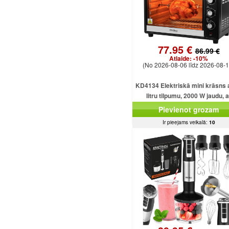
77.95 €
86.99 €
Atlaide:
-10%
(No 2026-08-06 līdz 2026-08-1
KD4134 Elektriskā mini krāsns 
litru tilpumu, 2000 W jaudu, a
dažādām funkcijām un piederu
Pievienot grozam
Ir pieejams veikalā:
10