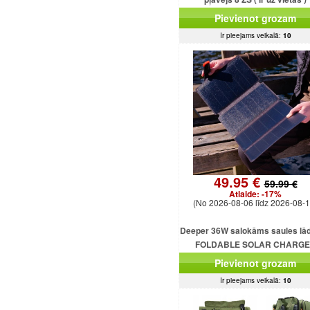
Pievienot grozam
Ir pieejams veikalā:
10
49.95 €
59.99 €
Atlaide:
-17%
(No 2026-08-06 līdz 2026-08-1
Deeper 36W salokāms saules lād
FOLDABLE SOLAR CHARG
DEEPER 36W
Pievienot grozam
Ir pieejams veikalā:
10