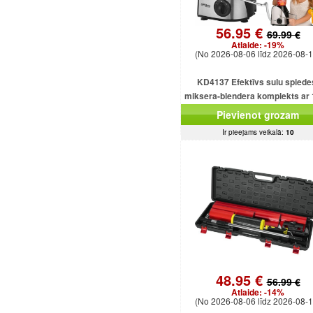
56.95 €
69.99 €
Atlaide:
-19%
(No 2026-08-06 līdz 2026-08-1
KD4137 Efektīvs sulu spiede
miksera-blendera komplekts ar
ml ietilpību un 1500 W smalcinā
Pievienot grozam
Ir pieejams veikalā:
10
48.95 €
56.99 €
Atlaide:
-14%
(No 2026-08-06 līdz 2026-08-1