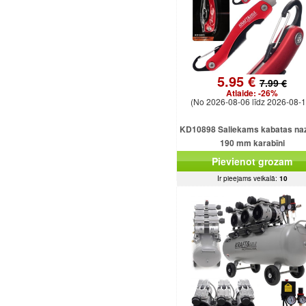
5.95 €
7.99 €
Atlaide:
-26%
(No 2026-08-06 līdz 2026-08-1
KD10898 Saliekams kabatas naz
190 mm karabīni
Pievienot grozam
Ir pieejams veikalā:
10