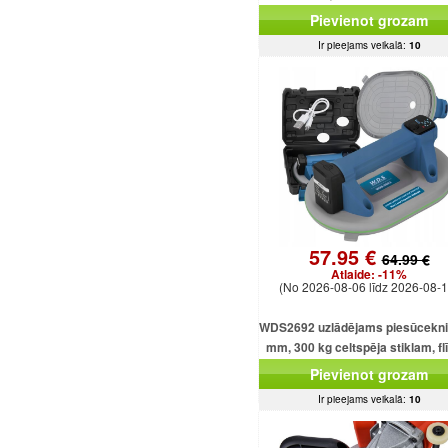
Pievienot grozam
Ir pieejams veikalā:
10
57.95 €
64.99 €
Atlaide:
-11%
(No 2026-08-06 līdz 2026-08-1
WDS2692 uzlādējams piesūcekni
mm, 300 kg celtspēja stiklam, f
un loksnēm
Pievienot grozam
Ir pieejams veikalā:
10