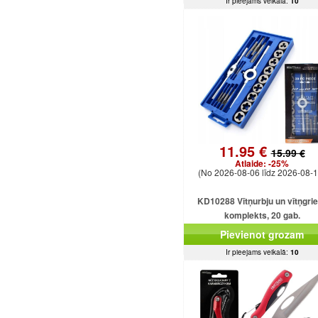
Ir pieejams veikalā:
10
11.95 €
15.99 €
Atlaide:
-25%
(No 2026-08-06 līdz 2026-08-1
KD10288 Vītņurbju un vītņgri
komplekts, 20 gab.
Pievienot grozam
Ir pieejams veikalā:
10