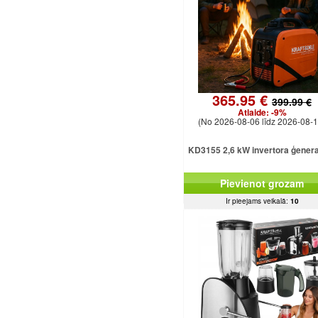
365.95 €
399.99 €
Atlaide:
-9%
(No 2026-08-06 līdz 2026-08-1
KD3155 2,6 kW invertora ģener
Pievienot grozam
Ir pieejams veikalā:
10