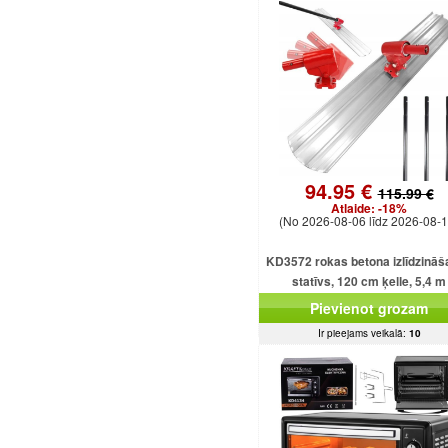
94.95 €
115.99 €
Atlaide:
-18%
(No 2026-08-06 līdz 2026-08-1
KD3572 rokas betona izlīdzinā
statīvs, 120 cm ķelle, 5,4 m
regulējams kāts
Pievienot grozam
Ir pieejams veikalā:
10