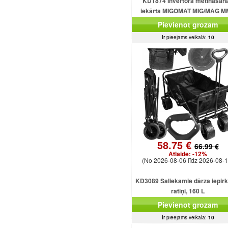
KD1874 invertora metināšan
iekārta MIGOMAT MIG/MAG 
FCAW Flux TIG Lift 250A
Pievienot grozam
Ir pieejams veikalā:
10
58.75 €
66.99 €
Atlaide:
-12%
(No 2026-08-06 līdz 2026-08-1
KD3089 Saliekamie dārza iepir
ratiņi, 160 L
Pievienot grozam
Ir pieejams veikalā:
10