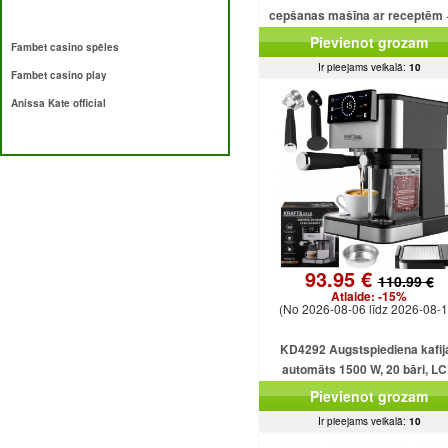
cepšanas mašīna ar receptēm 
programmām + saldējumu
Pievienot grozam
Fambet casino spēles
Ir pieejams veikalā:
10
Fambet casino play
Anissa Kate official
93.95 €
110.99 €
Atlaide:
-15%
(No 2026-08-06 līdz 2026-08-1
KD4292 Augstspiediena kafij
automāts 1500 W, 20 bāri, L
displejs
Pievienot grozam
Ir pieejams veikalā:
10