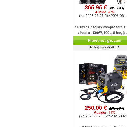
365.95 €
389.99 €
Atlaide:
-6%
(No 2026-08-06 līdz 2026-08-1
KD1397 Bezeļļas kompresors 10
virzuļi x 1500W, 100L, 8 bar, ja
jaudīgs modelis
Pievienot grozam
Ir pieejams veikalā:
10
250.00 €
279.99 €
Atlaide:
-11%
(No 2026-08-06 līdz 2026-08-1