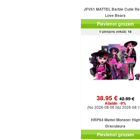
JFV61 MATTEL Barbie Cutie Re
Love Bears
Pievienot grozam
Ir pieejams veikalā:
10
38.95 €
42.99 €
Atlaide:
-9%
(No 2026-08-06 līdz 2026-08-1
HRP64 Mattel Monster High
Draculaura
Pievienot grozam