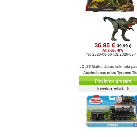
36.95 €
39.99 €
Atlaide:
-8%
(No 2026-08-06 līdz 2026-08-1
JCL75 Mattel, Juras laikmeta pa
Atdzimšanas milzu Tyranno-Ti
uzbrukuma dinozaura figūriņ
Pievienot grozam
Ir pieejams veikalā:
10