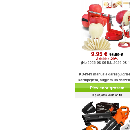
9.95 €
13.99 €
Atlaide:
-29%
(No 2026-08-06 līdz 2026-08-1
KD4343 manuāla dārzeņu griez
kartupeļiem, augļiem un dārze
Pievienot grozam
Ir pieejams veikalā:
10