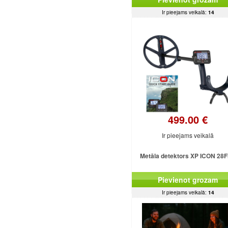
Ir pieejams veikalā:
14
499.00 €
Ir pieejams veikalā
Metāla detektors XP ICON 28
Pievienot grozam
Ir pieejams veikalā:
14