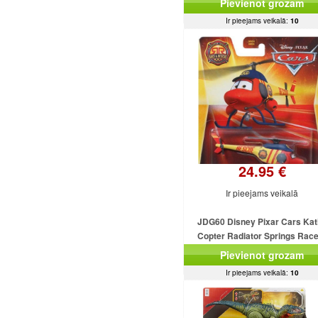
Pievienot grozam
Ir pieejams veikalā:
10
24.95 €
Ir pieejams veikalā
JDG60 Disney Pixar Cars Kat
Copter Radiator Springs Rac
Rescue MATTEL
Pievienot grozam
Ir pieejams veikalā:
10