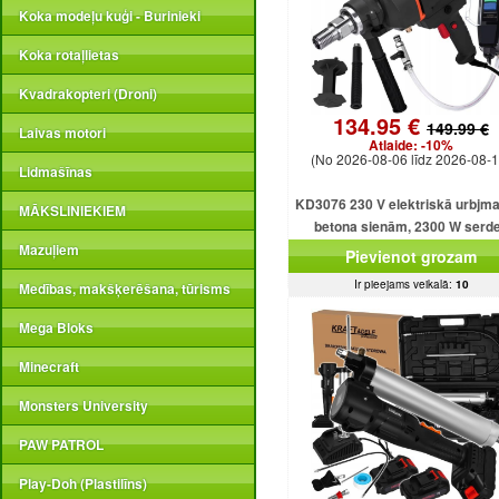
Koka modeļu kuģi - Burinieki
Koka rotaļlietas
Kvadrakopteri (Droni)
134.95 €
149.99 €
Laivas motori
Atlaide:
-10%
(No 2026-08-06 līdz 2026-08-1
Lidmašīnas
KD3076 230 V elektriskā urbjm
MĀKSLINIEKIEM
betona sienām, 2300 W serd
urbjmašīna ar dzesēšanu
Mazuļiem
Pievienot grozam
Ir pieejams veikalā:
10
Medības, makšķerēšana, tūrisms
Mega Bloks
Minecraft
Monsters University
PAW PATROL
Play-Doh (Plastilīns)