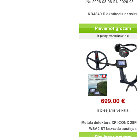
(No 2026-08-06 līdz 2026-08-1
KD4349 Riekstkodis ar svir
Pievienot grozam
Ir pieejams veikalā:
10
699.00 €
Ir pieejams veikalā
Metāla detektors XP ICONX 28F
WSA2 ST bezvadu austiņas
Pievienot grozam