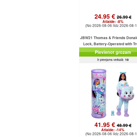
24.95 €
26.99 €
Atlaide:
-8%
(No 2026-08-06 līdz 2026-08-1
JBW21 Thomas & Friends Donal
Lock, Battery-Operated with T
MATTEL
Pievienot grozam
Ir pieejams veikalā:
10
41.95 €
48.99 €
Atlaide:
-14%
(No 2026-08-06 līdz 2026-08-1