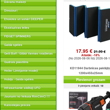
Dāvanu maisiņi
Dinozauri
Eholotes un sonāri DEEPER
Ekskluzīvas lelles
FIDGET SPINNERS
Galda spēles
17.95 €
21.99 €
Gelli Baff / Glibbi Vannas rotaļlietas
Atlaide:
-18%
(No 2026-08-06 līdz 2026-08-1
Gudrais plastilīns
KD11944 Darbnīcas paklājiņ
Heller Līmējamie modeļi
1200x455x25mm
Hobijs - Galda spēles
Pievienot grozam
Ir pieejams veikalā:
10
Infrasarkanie sildītāji UFO
Jaunumi no Veikala RimCimCi !!!
Kancelejas preces