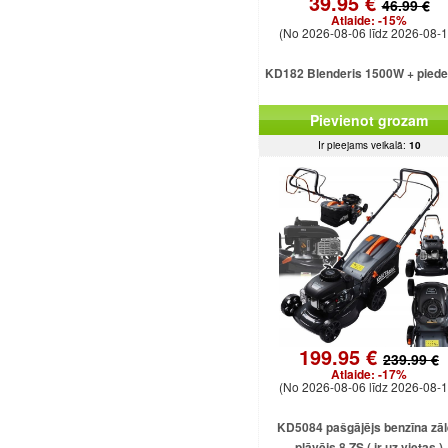
39.95 €
46.99 €
Atlaide:
-15%
(No 2026-08-06 līdz 2026-08-1
KD182 Blenderis 1500W + pied
Pievienot grozam
Ir pieejams veikalā:
10
199.95 €
239.99 €
Atlaide:
-17%
(No 2026-08-06 līdz 2026-08-1
KD5084 pašgājējs benzīna zā
pļāvējs 8 ZS ( ir uz vietas )