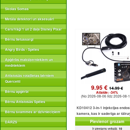
Skolas Somas
Metāla detektori un aksesuāri
Cars/Vāģi 1 un 2 daļa Disney Pixar
Bērnu lietussargi
Angry Birds - Spēles
Apģērbs makšķerniekiem un
medniekiem
Attīstošās rotaļlietas bērniem
Quercetti
9.95 €
14.99 €
Bērnu apģērbi
Atlaide:
-34%
(No 2026-08-06 līdz 2026-08-1
Bērnu Attīstošās Spēles
KD10412 3-in-1 injekcijas endo
Bērnu švammes ar dzīvnieciņiem
kamera, kas ir saderīga ar tālru
USB, Android, iOS, Window
Pievienot grozam
DĀRZS
Ir pieejams veikalā:
10