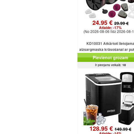
24.95 €
29.99 €
Atlaide:
-17%
(No 2026-08-06 līdz 2026-08-1
KD10031 Atkārtoti lietojam
aizsargmaska ​​krāsošanai ar pu
filtru.
Pievienot grozam
Ir pieejams veikalā:
10
128.95 €
149.99 €
Atlaide:
-14%