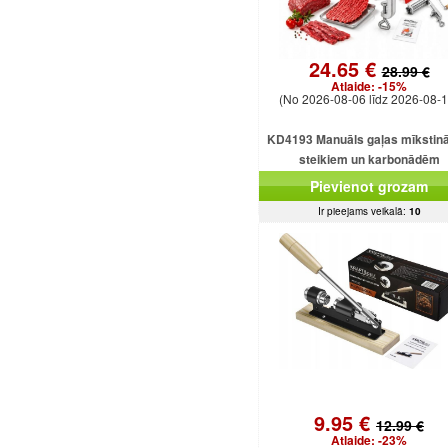
24.65 €
28.99 €
Atlaide:
-15%
(No 2026-08-06 līdz 2026-08-1
KD4193 Manuāls gaļas mīkstinā
steikiem un karbonādēm
Pievienot grozam
Ir pieejams veikalā:
10
9.95 €
12.99 €
Atlaide:
-23%