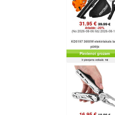
31.95 €
39.99 €
Atlaide:
-20%
(No 2026-08-06 līdz 2026-08-1
KD5197 3600W elektriskais l
pūtējs
Pievienot grozam
Ir pieejams veikalā:
10
16.95 €
19.99 €