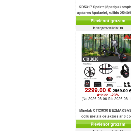
KD5317 Špakteļlāpstiņu kompl
apdares špaktelei, rullītis 25/40/
cm.
Pievienot grozam
Ir pieejams veikalā:
10
2299.00 €
2969.00 
Atlaide:
-23%
(No 2026-08-06 līdz 2026-08-1
Minelab CTX3030 BEZMAKSAS
collu metāla detektors ar 6 co
dubultdimensiju spolēm CTX303
Pievienot grozam