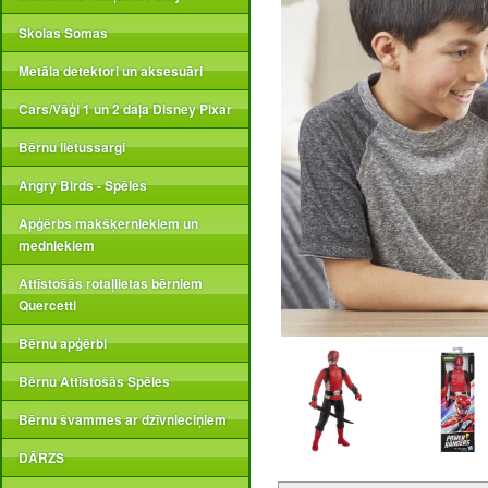
Skolas Somas
Metāla detektori un aksesuāri
Cars/Vāģi 1 un 2 daļa Disney Pixar
Bērnu lietussargi
Angry Birds - Spēles
Apģērbs makšķerniekiem un
medniekiem
Attīstošās rotaļlietas bērniem
Quercetti
Bērnu apģērbi
Bērnu Attīstošās Spēles
Bērnu švammes ar dzīvnieciņiem
DĀRZS