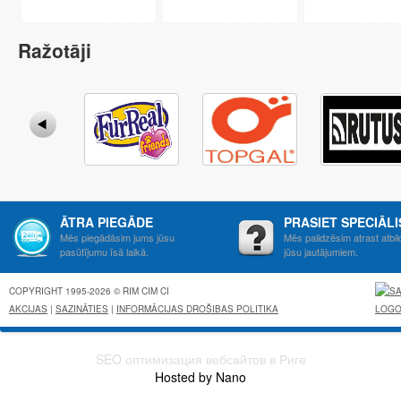
Ražotāji
ĀTRA PIEGĀDE
PRASIET SPECIĀL
Mēs piegādāsim jums jūsu
Mēs palidzēsim atrast atbil
pasūtījumu īsā laikā.
jūsu jautājumiem.
COPYRIGHT 1995-2026 © RIM CIM CI
AKCIJAS
|
SAZINĀTIES
|
INFORMĀCIJAS DROŠIBAS POLITIKA
SEO оптимизация вебсайтов в Риге
Hosted by Nano