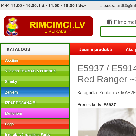
P.-P. 11.00 - 16.00. I S.- 11:00 - 16:00 I Sv.-
E-pasts:
tnt92@in
Rimcimci
Jobs at sea and maritime vacancies
KATALOGS
Jaunie produkti
Akci
Akcijas
E5937 / E59
Vilciens THOMAS & FRIENDS
Red Ranger ~
Smoby
Zēniem
Kategorija:
Zēniem
>>
MARVEL
IZPĀRDOŠANA !!!
Preces kods:
E5937
Meitenēm
Lego
Interaktīvā rotaļlieta Furby