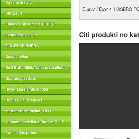
Dāvanu maisiņi
E5937 / E5914 HASBRO P
Dinozauri
Eholotes un sonāri DEEPER
Citi produkti no ka
Ekskluzīvas lelles
FIDGET SPINNERS
Galda spēles
Gelli Baff / Glibbi Vannas rotaļlietas
Gudrais plastilīns
Heller Līmējamie modeļi
Hobijs - Galda spēles
Infrasarkanie sildītāji UFO
Jaunumi no Veikala RimCimCi !!!
Kancelejas preces