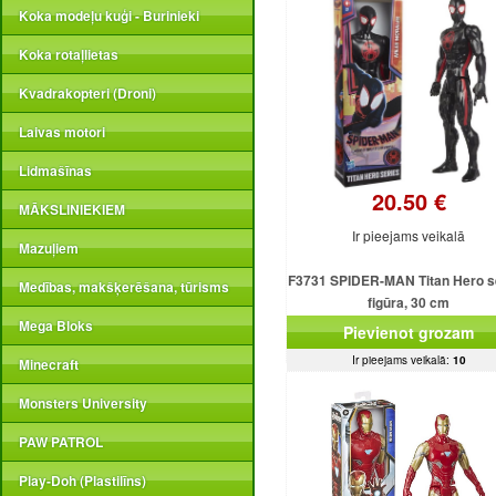
Koka modeļu kuģi - Burinieki
Koka rotaļlietas
Kvadrakopteri (Droni)
Laivas motori
Lidmašīnas
20.50 €
MĀKSLINIEKIEM
Ir pieejams veikalā
Mazuļiem
F3731 SPIDER-MAN Titan Hero sē
Medības, makšķerēšana, tūrisms
figūra, 30 cm
Mega Bloks
Pievienot grozam
Ir pieejams veikalā:
10
Minecraft
Monsters University
PAW PATROL
Play-Doh (Plastilīns)