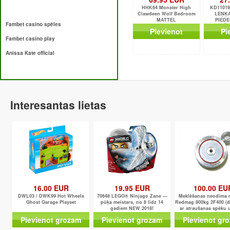
HHK64 Monster High
KD1101
Clawdeen Wolf Bedroom
LEŅĶA
MATTEL
PIEDE
Fambet casino spēles
GRIEŠA
Pievienot
Pi
Fambet casino play
Anissa Kate official
Interesantas lietas
16.00 EUR
19.95 EUR
100.00 EU
DWL03 / DWK99 Hot Wheels
70648 LEGO® Ninjago Zane —
Meklēšanas neodīma 
Ghost Garage Playset
pūķa meistars, no 8 līdz 14
Redmag 800kg 2F400 (d
gadiem NEW 2018!
ar atraušanas spēku u
pusi 400kg fi
Pievienot grozam
Pievienot grozam
Pievienot gr