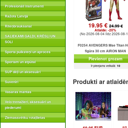
Profesionāli instrumenti
Ražots Latvijā
19.95 €
24.99 €
Riteņbraukšanai
Atlaide:
-20%
(No 2026-08-04 līdz 2026-08-1
SALIEKAMI GALDI, KRĒSLI UN
SOLI
F0254 AVENGERS Mse Titan H
figūra 30 cm AIRON MAN
Sporta pulksteņi un aproces
Pievienot grozam
Sportam un atpūtai
Ir pieejams veikalā:
10
SUP dēļi un aksesuāri
Produkti ar atlaid
Suvenīri
Vasaras mantas
Velo trenažieri, aksesuāri un
piederumi
Ziemassvētku rotaļlietas
69.95 EUR
27