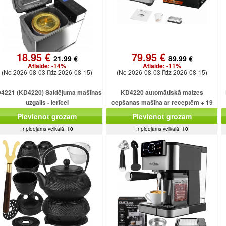
18.95 €
79.95 €
21.99 €
89.99 €
Atlaide:
-14%
Atlaide:
-11%
(No 2026-08-03 līdz 2026-08-15)
(No 2026-08-03 līdz 2026-08-15)
4221 (KD4220) Saldējuma mašīnas
KD4220 automātiskā maizes
uzgalis - ierīcei
cepšanas mašīna ar receptēm + 19
programmām + saldējumu
Pievienot grozam
Pievienot grozam
Ir pieejams veikalā:
10
Ir pieejams veikalā:
10