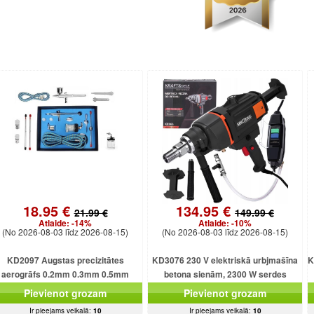
18.95 €
134.95 €
21.99 €
149.99 €
Atlaide:
-14%
Atlaide:
-10%
(No 2026-08-03 līdz 2026-08-15)
(No 2026-08-03 līdz 2026-08-15)
KD2097 Augstas precizitātes
KD3076 230 V elektriskā urbjmašīna
K
aerogrāfs 0.2mm 0.3mm 0.5mm
betona sienām, 2300 W serdes
urbjmašīna ar dzesēšanu
Pievienot grozam
Pievienot grozam
Ir pieejams veikalā:
10
Ir pieejams veikalā:
10