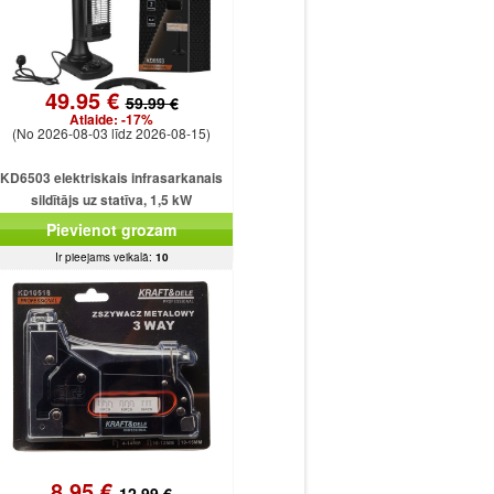
49.95 €
59.99 €
Atlaide:
-17%
(No 2026-08-03 līdz 2026-08-15)
KD6503 elektriskais infrasarkanais
sildītājs uz statīva, 1,5 kW
Pievienot grozam
Ir pieejams veikalā:
10
8.95 €
12.99 €