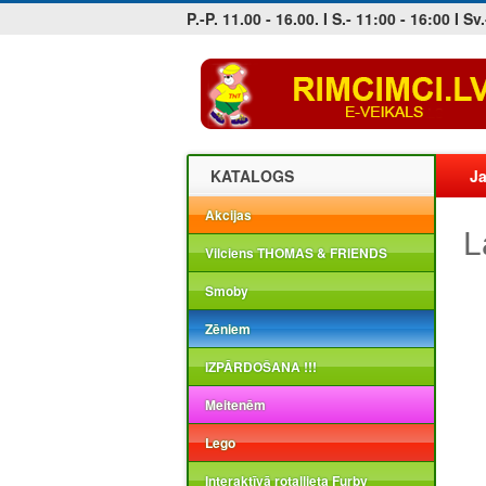
P.-P. 11.00 - 16.00. I S.- 11:00 - 16:00 I Sv.
Jobs at sea and maritime vacancies
KATALOGS
Ja
Akcijas
L
Vilciens THOMAS & FRIENDS
Smoby
Zēniem
IZPĀRDOŠANA !!!
Meitenēm
Lego
Interaktīvā rotaļlieta Furby