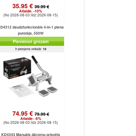
35.95 €
39.99 €
Atlaide:
-10%
(No 2026-08-03 līdz 2026-08-15)
D4312 daudzfunkcionāls 4-in-1 piena
putotājs, 550W
Pievienot grozam
Ir pieejams veikalā:
10
74.95 €
79.99 €
Atlaide:
-6%
(No 2026-08-03 līdz 2026-08-15)
KD4343 Manuāls dārzeņu griezējs