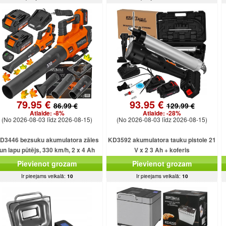
79.95 €
93.95 €
86.99 €
129.99 €
Atlaide:
-8%
Atlaide:
-28%
(No 2026-08-03 līdz 2026-08-15)
(No 2026-08-03 līdz 2026-08-15)
D3446 bezsuku akumulatora zāles
KD3592 akumulatora tauku pistole 21
un lapu pūtējs, 330 km/h, 2 x 4 Ah
V x 2 3 Ah + koferis
akumulatori.
Pievienot grozam
Pievienot grozam
Ir pieejams veikalā:
10
Ir pieejams veikalā:
10