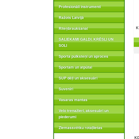
Profesionāli instrumenti
Ražots Latvijā
K
Riteņbraukšanai
SALIEKAMI GALDI, KRĒSLI UN
SOLI
Sporta pulksteņi un aproces
Sportam un atpūtai
SUP dēļi un aksesuāri
Suvenīri
Vasaras mantas
Velo trenažieri, aksesuāri un
piederumi
Ziemassvētku rotaļlietas
KD