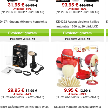
31.95 €
93.95 €
36.99 €
110.99 €
Atlaide:
-14%
Atlaide:
-15%
(No 2026-08-03 līdz 2026-08-15)
(No 2026-08-03 līdz 2026-08-15)
D4271 čuguna tējkannu komplekts
KD4292 Augstspiediena kafijas
K
automāts 1500 W, 20 bāri, LCD
displejs
Pievienot grozam
Pievienot grozam
Ir pieejams veikalā:
10
Ir pieejams veikalā:
10
29.95 €
9.95 €
34.99 €
13.99 €
Atlaide:
-14%
Atlaide:
-29%
(No 2026-08-03 līdz 2026-08-15)
(No 2026-08-03 līdz 2026-08-15)
4321 apģērbu tvaicētājs 1800 W 45
KD4343 manuāla dārzeņu griezēja