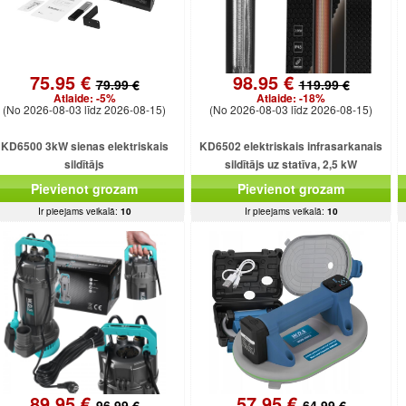
75.95 €
98.95 €
79.99 €
119.99 €
Atlaide:
-5%
Atlaide:
-18%
(No 2026-08-03 līdz 2026-08-15)
(No 2026-08-03 līdz 2026-08-15)
KD6500 3kW sienas elektriskais
KD6502 elektriskais infrasarkanais
sildītājs
sildītājs uz statīva, 2,5 kW
Pievienot grozam
Pievienot grozam
Ir pieejams veikalā:
10
Ir pieejams veikalā:
10
89.95 €
57.95 €
96.99 €
64.99 €