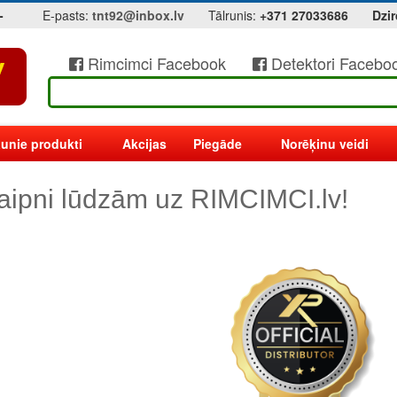
-
E-pasts:
tnt92@inbox.lv
Tālrunis:
+371 27033686
Dzir
Rimcimci Facebook
Detektori Facebo
unie produkti
Akcijas
Piegāde
Norēķinu veidi
aipni lūdzām uz RIMCIMCI.lv!