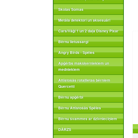
Skolas Somas
Metāla detektori un aksesuāri
Cars/Vāģi 1 un 2 daļa Disney Pixar
Bērnu lietussargi
Angry Birds - Spēles
Apģērbs makšķerniekiem un
medniekiem
Attīstošās rotaļlietas bērniem
Quercetti
Bērnu apģērbi
Bērnu Attīstošās Spēles
Bērnu švammes ar dzīvnieciņiem
DĀRZS