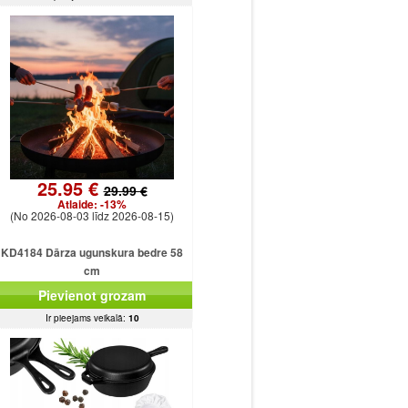
25.95 €
29.99 €
Atlaide:
-13%
(No 2026-08-03 līdz 2026-08-15)
KD4184 Dārza ugunskura bedre 58
cm
Pievienot grozam
Ir pieejams veikalā:
10