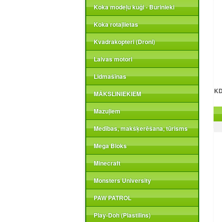
Koka modeļu kuģi - Burinieki
Koka rotaļlietas
Kvadrakopteri (Droni)
Laivas motori
Lidmašīnas
KD
MĀKSLINIEKIEM
Mazuļiem
Medības, makšķerēšana, tūrisms
Mega Bloks
Minecraft
Monsters University
PAW PATROL
Play-Doh (Plastilīns)