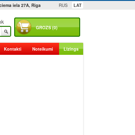
ciema iela 27A, Riga
RUS
LAT
ok
GROZS (0)
Kontakti
Noteikumi
Līzings