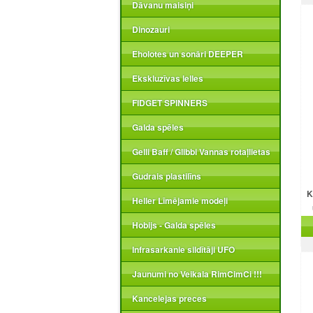
Dāvanu maisiņi
Dinozauri
Eholotes un sonāri DEEPER
Ekskluzīvas lelles
FIDGET SPINNERS
Galda spēles
Gelli Baff / Glibbi Vannas rotaļlietas
Gudrais plastilīns
K
Heller Līmējamie modeļi
Hobijs - Galda spēles
Infrasarkanie sildītāji UFO
Jaunumi no Veikala RimCimCi !!!
Kancelejas preces