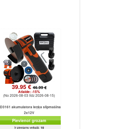
39.95 €
46.99 €
Atlaide:
-15%
(No 2026-08-03 līdz 2026-08-15)
D3161 akumulatora leņķa slīpmašīna
2x12V
Pievienot grozam
Ir pieejams veikalā:
10