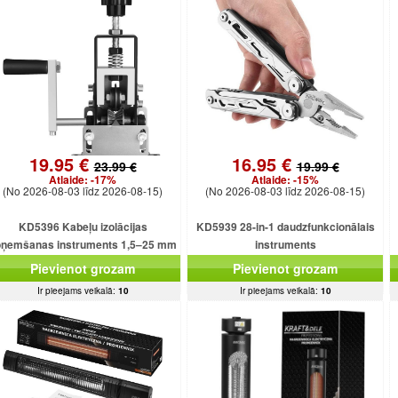
19.95 €
16.95 €
23.99 €
19.99 €
Atlaide:
-17%
Atlaide:
-15%
(No 2026-08-03 līdz 2026-08-15)
(No 2026-08-03 līdz 2026-08-15)
KD5396 Kabeļu izolācijas
KD5939 28-in-1 daudzfunkcionālais
oņemšanas instruments 1,5–25 mm
instruments
kabeļiem
Pievienot grozam
Pievienot grozam
Ir pieejams veikalā:
10
Ir pieejams veikalā:
10