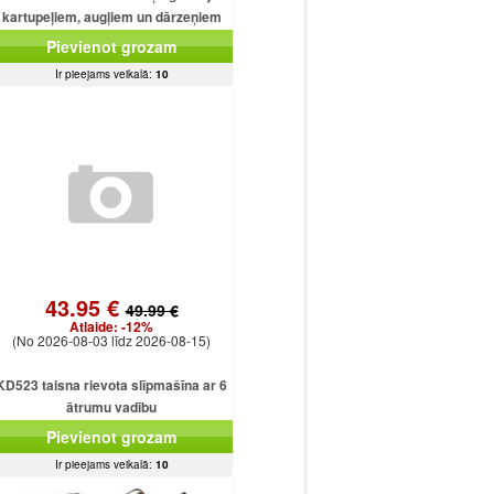
kartupeļiem, augļiem un dārzeņiem
Pievienot grozam
Ir pieejams veikalā:
10
43.95 €
49.99 €
Atlaide:
-12%
(No 2026-08-03 līdz 2026-08-15)
KD523 taisna rievota slīpmašīna ar 6
ātrumu vadību
Pievienot grozam
Ir pieejams veikalā:
10