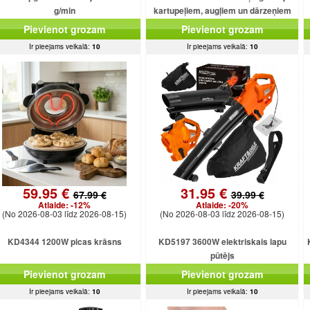
g/min
kartupeļiem, augļiem un dārzeņiem
Pievienot grozam
Pievienot grozam
Ir pieejams veikalā:
10
Ir pieejams veikalā:
10
59.95 €
31.95 €
67.99 €
39.99 €
Atlaide:
-12%
Atlaide:
-20%
(No 2026-08-03 līdz 2026-08-15)
(No 2026-08-03 līdz 2026-08-15)
KD4344 1200W picas krāsns
KD5197 3600W elektriskais lapu
pūtējs
Pievienot grozam
Pievienot grozam
Ir pieejams veikalā:
10
Ir pieejams veikalā:
10