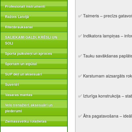
Profesionāli instrumenti
✅ Taimeris – precīzs gatavoš
Ražots Latvijā
Riteņbraukšanai
✅ Indikatora lampiņas – info
SALIEKAMI GALDI, KRĒSLI UN
SOLI
Sporta pulksteņi un aproces
✅ Tauku savākšanas paplāte 
Sportam un atpūtai
SUP dēļi un aksesuāri
✅ Karstumam aizsargāts rokt
Suvenīri
Vasaras mantas
✅ Izturīga konstrukcija – sta
Velo trenažieri, aksesuāri un
piederumi
✅ Ātra pagatavošana – ideāl
Ziemassvētku rotaļlietas