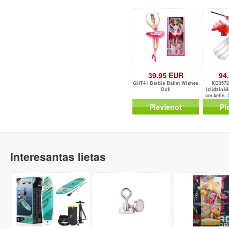
39.95 EUR
94
GHT41 Barbie Ballet Wishes
KD3572
Doll
izlīdzināš
cm ķelle,
Pievienot
Pi
Interesantas lietas