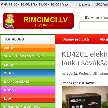
P.-P. 11.00 - 16.00. I S.- 11:00 - 16:00 I Sv.-
E-pasts:
tnt92@in
Rimcimci
Jobs at sea and maritime vacancies
KATALOGS
Jaunie produkti
Akci
Akcijas
KD4201 elektri
Vilciens THOMAS & FRIENDS
tauku savākša
Smoby
Zēniem
Kategorija:
Profesionāli instru
IZPĀRDOŠANA !!!
Preces kods:
KD4201
Meitenēm
Lego
Interaktīvā rotaļlieta Furby