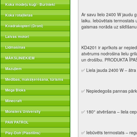
Koka modeļu kuģi - Burinieki
Ar savu lielo 2400 W jaudu 
Koka rotaļlietas
laiku. Iebūvētais termostats 
Kvadrakopteri (Droni)
gaismas norāda uz sildīšanu
Laivas motori
Lidmašīnas
KD4201 ir aprīkots ar nepie
atvērums nodrošina lielu gri
MĀKSLINIEKIEM
un drošību. PRODUKTA ĪPA
Mazuļiem
✅ Liela jauda 2400 W – ātra 
Medības, makšķerēšana, tūrisms
Mega Bloks
✅ Nepiedegošs pannas pārklā
Minecraft
Monsters University
✅ 180° atvēršana – liela ce
PAW PATROL
✅ Iebūvēts termostats – reg
Play-Doh (Plastilīns)