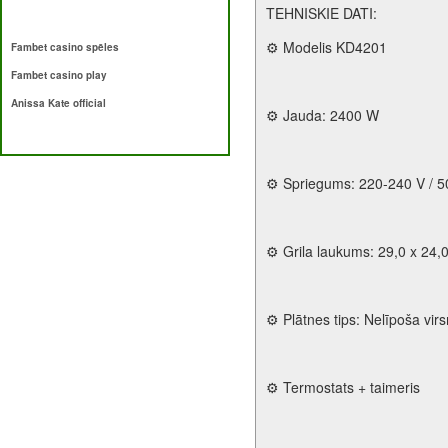
TEHNISKIE DATI:
⚙️ Modelis KD4201
Fambet casino spēles
Fambet casino play
Anissa Kate official
⚙️ Jauda: 2400 W
⚙️ Spriegums: 220-240 V / 5
⚙️ Grila laukums: 29,0 x 24,
⚙️ Plātnes tips: Nelīpoša vir
⚙️ Termostats + taimeris