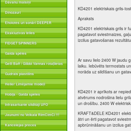
Dāvanu maisiņi
KD4201 elektriskais grils-t
Dinozauri
Apraksts
Eholotes un sonāri DEEPER
KD4201 elektriskais grils ir fu
Ekskluzīvas lelles
pagatavot sviestmaizes, gaļ
izcilus gatavošanas rezultātu
FIDGET SPINNERS
Galda spēles
Ar savu lielo 2400 W jaudu 
Gelli Baff / Glibbi Vannas rotaļlietas
laiku. Iebūvēts termostats u
norāda uz sildīšanu un gatav
Gudrais plastilīns
Heller Līmējamie modeļi
KD4201 ir aprīkots ar nepie
Hobijs - Galda spēles
atvērums nodrošina lielu gri
un drošību. 2400 W elektrisk
Infrasarkanie sildītāji UFO
KRAFT&DELE KD4201 elektriskai
Jaunumi no Veikala RimCimCi !!!
ātri un ērti pagatavot svies
apbrūnināšanu un izcilus gat
Kancelejas preces