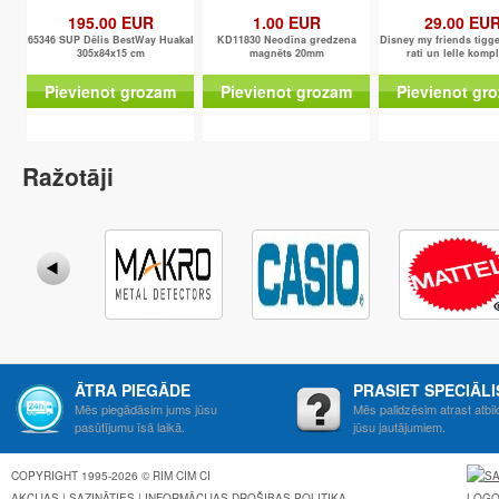
195.00 EUR
1.00 EUR
29.00 EU
65346 SUP Dēlis BestWay HuakaI
KD11830 Neodīna gredzena
Disney my friends tigg
305x84x15 cm
magnēts 20mm
rati un lelle kompl
Pievienot grozam
Pievienot grozam
Pievienot gr
Ražotāji
ĀTRA PIEGĀDE
PRASIET SPECIĀL
Mēs piegādāsim jums jūsu
Mēs palidzēsim atrast atbil
pasūtījumu īsā laikā.
jūsu jautājumiem.
COPYRIGHT 1995-2026 © RIM CIM CI
AKCIJAS
|
SAZINĀTIES
|
INFORMĀCIJAS DROŠIBAS POLITIKA