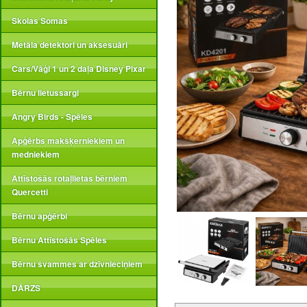
Skolas Somas
Metāla detektori un aksesuāri
Cars/Vāģi 1 un 2 daļa Disney Pixar
Bērnu lietussargi
Angry Birds - Spēles
Apģērbs makšķerniekiem un
medniekiem
Attīstošās rotaļlietas bērniem
Quercetti
Bērnu apģērbi
Bērnu Attīstošās Spēles
Bērnu švammes ar dzīvnieciņiem
DĀRZS