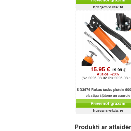
Ir pieejams veikalā:
10
15.95 €
19.99 €
Atlaide:
-20%
(No 2026-08-02 līdz 2026-08-1
KD3676 Rokas tauku pistole 600
elastīga šļūtene un caurule
Pievienot grozam
Ir pieejams veikalā:
10
Produkti ar atlaid