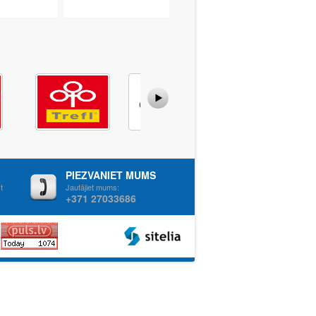
PIEZVANIET MUMS
t
Jautājiet mums:
+371 27033686