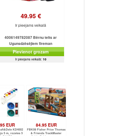
49.95 €
Ir pieejams veikalā
4006149782087 Bērnu telts ar
Ugunsdzēsējiem fireman
Pievienot grozam
Ir pieejams veikalā:
10
.95 EUR
84.95 EUR
aft&Dele KD4002
FBK08 Fisher Price Thomas
js 5 m, rozetes 5
& Friends TrackMaster