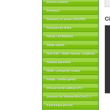
Dāvanu maisiņi
Dinozauri
Ci
Eholotes un sonāri DEEPER
Ekskluzīvas lelles
FIDGET SPINNERS
Galda spēles
Gelli Baff / Glibbi Vannas rotaļlietas
Gudrais plastilīns
Heller Līmējamie modeļi
Hobijs - Galda spēles
Infrasarkanie sildītāji UFO
Jaunumi no Veikala RimCimCi !!!
Kancelejas preces