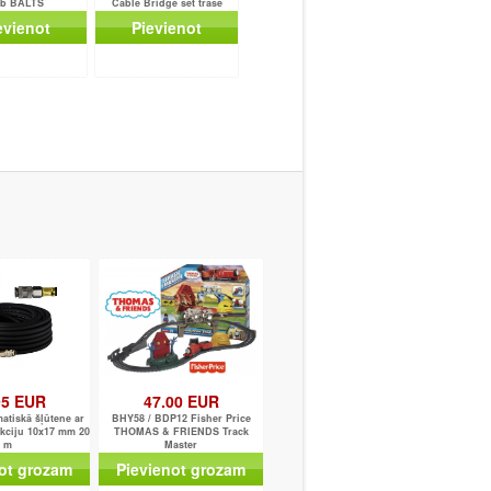
b BALTS
Cable Bridge set trase
evienot
Pievienot
95 EUR
47.00 EUR
tiskā šļūtene ar
BHY58 / BDP12 Fisher Price
kciju 10x17 mm 20
THOMAS & FRIENDS Track
m
Master
ot grozam
Pievienot grozam