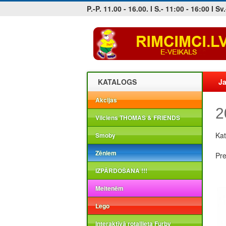
P.-P. 11.00 - 16.00. I S.- 11:00 - 16:00 I Sv.
Jobs at sea and maritime vacancies
KATALOGS
Ja
Akcijas
2
Vilciens THOMAS & FRIENDS
Kat
Smoby
Zēniem
Pr
IZPĀRDOŠANA !!!
Meitenēm
Lego
Interaktīvā rotaļlieta Furby