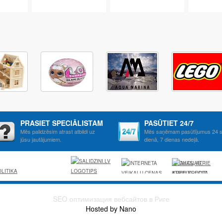
PRASIET SPECIĀLISTAM
PASŪTIET 24/7
Mēs palidzēsim atrast atbildi uz
Mēs saņēmam pasūtījumus 24 s
jūsu jautājumiem.
dienā, 7 dienas nedeļā.
AKCIJAS, ATRIE
LITIKA
KREDITI, OCTA,
KASKO,
VIESNICAS,
SEO оптимизация вебсайтов в Риге
LETAS
Hosted by Nano
AVIOBILETES,