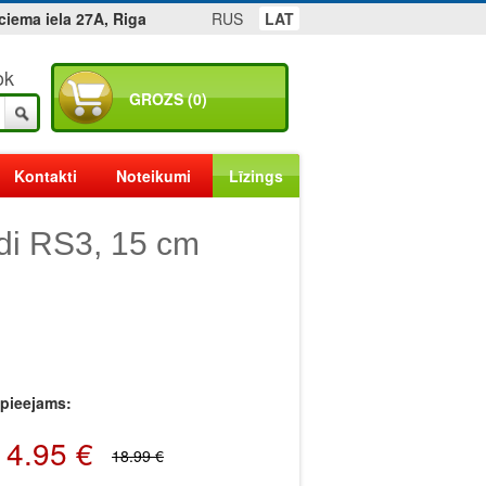
ciema iela 27A, Riga
RUS
LAT
ok
GROZS (0)
Kontakti
Noteikumi
Līzings
di RS3, 15 cm
r pieejams:
14.95 €
18.99 €