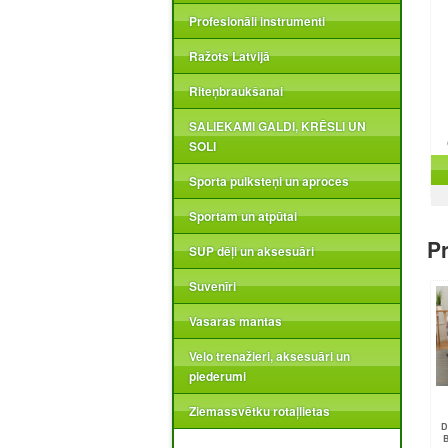
Profesionāli instrumenti
Ražots Latvijā
Riteņbraukšanai
SALIEKAMI GALDI, KRĒSLI UN
SOLI
Sporta pulksteņi un aproces
Sportam un atpūtai
Pr
SUP dēļi un aksesuāri
Suvenīri
Vasaras mantas
Velo trenažieri, aksesuāri un
piederumi
Ziemassvētku rotaļlietas
D
B