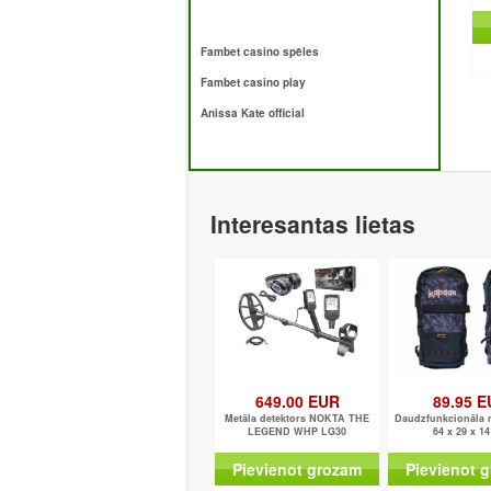
Fambet casino spēles
Fambet casino play
Anissa Kate official
Interesantas lietas
649.00 EUR
89.95 
Metāla detektors NOKTA THE
Daudzfunkcionāla
LEGEND WHP LG30
64 x 29 x 1
Pievienot grozam
Pievienot 