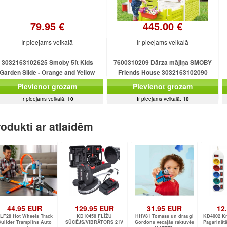
79.95 €
445.00 €
Ir pieejams veikalā
Ir pieejams veikalā
3032163102625 Smoby 5ft Kids
7600310209 Dārza mājiņa SMOBY
Garden Slide - Orange and Yellow
Friends House 3032163102090
Pievienot grozam
Pievienot grozam
Ir pieejams veikalā:
10
Ir pieejams veikalā:
10
odukti ar atlaidēm
44.95 EUR
129.95 EUR
31.95 EUR
12
LF28 Hot Wheels Track
KD10458 FLĪŽU
HHV81 Tomass un draugi
KD4002 Kr
uilder Tramplīns Auto
SŪCĒJS/VIBRĀTORS 21V
Gordons vecajās raktuvēs
Pagarinātā