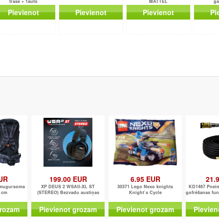
trase + 1auto
MATTEL
ga
Pievienot
Pievienot
Pievienot
Pi
EUR
199.00 EUR
6.95 EUR
21.
 mugursoma
XP DEUS 2 WSAII-XL ST
30371 Lego Nexo knights
KD1467 Pneima
4 cm
(STEREO) Bezvadu austiņas
Knight`s Cycle
gofrēšanas fun
grozam
Pievienot grozam
Pievienot grozam
Pievien