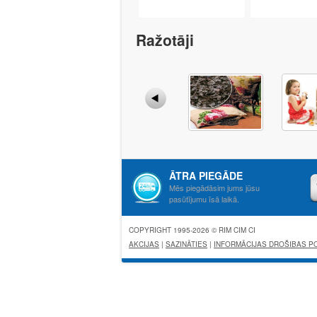
Ražotāji
ĀTRA PIEGĀDE
Mēs piegādāsim jums jūsu
pasūtījumu īsā laikā.
COPYRIGHT 1995-2026 © RIM CIM CI
AKCIJAS
|
SAZINĀTIES
|
INFORMĀCIJAS DROŠIBAS PO