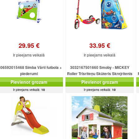
29.95 €
33.95 €
Ir pieejams veikalā
Ir pieejams veikalā
06592015468 Simba Vārti futbola +
3032167501660 Smoby - MICKEY
piederumi
Roller Trīsriteņu Skūteris Skrejritenis
(Ir Uz Vietas)
Pievienot grozam
Pievienot grozam
Ir pieejams veikalā:
10
Ir pieejams veikalā:
10