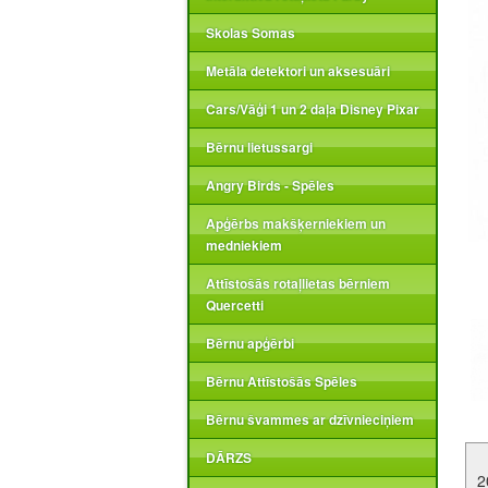
Skolas Somas
Metāla detektori un aksesuāri
Cars/Vāģi 1 un 2 daļa Disney Pixar
Bērnu lietussargi
Angry Birds - Spēles
Apģērbs makšķerniekiem un
medniekiem
Attīstošās rotaļlietas bērniem
Quercetti
Bērnu apģērbi
Bērnu Attīstošās Spēles
Bērnu švammes ar dzīvnieciņiem
DĀRZS
2