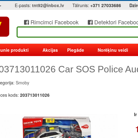
-
E-pasts:
tnt92@inbox.lv
Tālrunis:
+371 27033686
Dzir
Rimcimci Facebook
Detektori Facebo
unie produkti
Akcijas
Piegāde
Norēķinu veidi
03713011026 Car SOS Police Au
egorija:
Smoby
eces kods:
203713011026
I