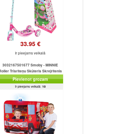
33.95 €
Ir pieejams veikalā
3032167501677 Smoby - MINNIE
Roller Trīsriteņu Skūteris Skrejritenis
(Ir Uz Vietas)
Pievienot grozam
Ir pieejams veikalā:
10