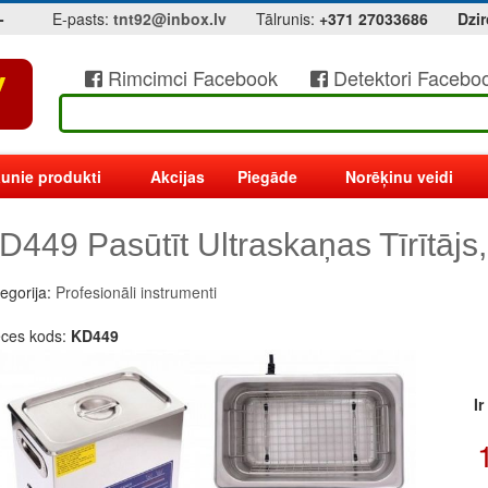
-
E-pasts:
tnt92@inbox.lv
Tālrunis:
+371 27033686
Dzir
Rimcimci Facebook
Detektori Facebo
unie produkti
Akcijas
Piegāde
Norēķinu veidi
D449 Pasūtīt Ultraskaņas Tīrītājs,
egorija:
Profesionāli instrumenti
eces kods:
KD449
I