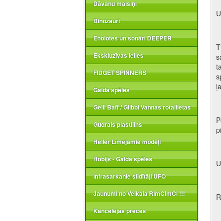
Dāvanu maisiņi
U
Dinozauri
Eholotes un sonāri DEEPER
T
Ekskluzīvas lelles
s
t
FIDGET SPINNERS
s
ļ
Galda spēles
Gelli Baff / Glibbi Vannas rotaļlietas
P
Gudrais plastilīns
p
Heller Līmējamie modeļi
Hobijs - Galda spēles
U
Infrasarkanie sildītāji UFO
Jaunumi no Veikala RimCimCi !!!
R
Kancelejas preces