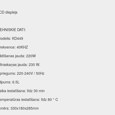
CD displejs
EHNISKIE DATI:
odelis: KD449
rekvence: 40KHZ
ildīšanas jauda: 220W
ltraskaņas jauda: 230 W.
priegums: 220-240V / 50Hz
ilpums: 6.5L
aika iestatīšana: līdz 30 min
emperatūras iestatīšana: līdz 80 ° C
zmērs: 330x180x285mm