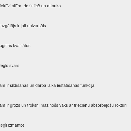
fektīvi attīra, dezinficē un attauko
azgātājs ir ļoti universāls
ugstas kvalitātes
iegls svars
am ir sildīšanas un darba laika iestatīšanas funkcija
am ir grozs un troksni mazinošs vāks ar triecienu absorbējošu rokturi
iegli izmantot