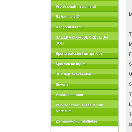
Profesionāli instrumenti
L
Ražots Latvijā
Riteņbraukšanai
T
SALIEKAMI GALDI, KRĒSLI UN
SOLI
M
Sporta pulksteņi un aproces
F
Sportam un atpūtai
S
U
SUP dēļi un aksesuāri
S
Suvenīri
T
Vasaras mantas
L
Velo trenažieri, aksesuāri un
piederumi
T
Ziemassvētku rotaļlietas
I