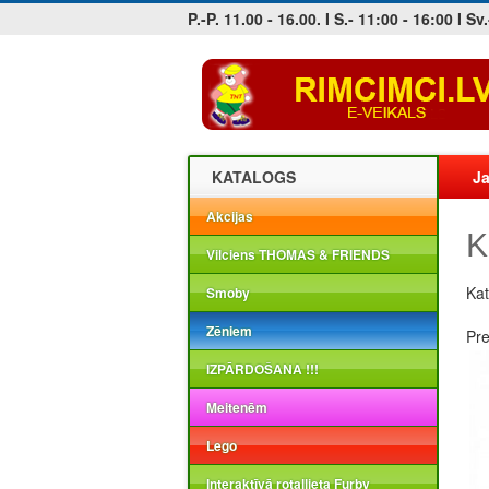
P.-P. 11.00 - 16.00. I S.- 11:00 - 16:00 I Sv.
Jobs at sea and maritime vacancies
KATALOGS
Ja
Akcijas
K
Vilciens THOMAS & FRIENDS
Kat
Smoby
Zēniem
Pr
IZPĀRDOŠANA !!!
Meitenēm
Lego
Interaktīvā rotaļlieta Furby