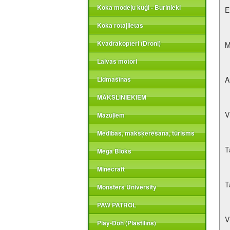
Koka modeļu kuģi - Burinieki
E
Koka rotaļlietas
Kvadrakopteri (Droni)
M
Laivas motori
Lidmašīnas
A
MĀKSLINIEKIEM
V
Mazuļiem
Medības, makšķerēšana, tūrisms
T
Mega Bloks
Minecraft
T
Monsters University
PAW PATROL
V
Play-Doh (Plastilīns)