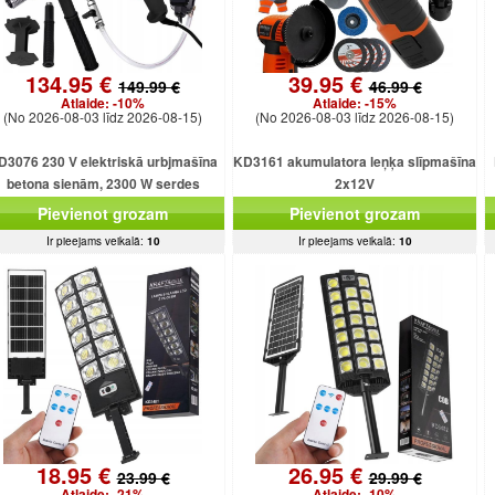
134.95 €
39.95 €
149.99 €
46.99 €
Atlaide:
-10%
Atlaide:
-15%
(No 2026-08-03 līdz 2026-08-15)
(No 2026-08-03 līdz 2026-08-15)
D3076 230 V elektriskā urbjmašīna
KD3161 akumulatora leņķa slīpmašīna
betona sienām, 2300 W serdes
2x12V
urbjmašīna ar dzesēšanu
Pievienot grozam
Pievienot grozam
Ir pieejams veikalā:
10
Ir pieejams veikalā:
10
18.95 €
26.95 €
23.99 €
29.99 €
Atlaide:
-21%
Atlaide:
-10%