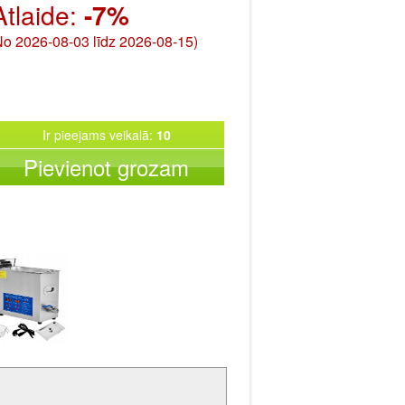
Atlaide:
-7%
No 2026-08-03 līdz 2026-08-15)
Ir pieejams veikalā:
10
Pievienot grozam