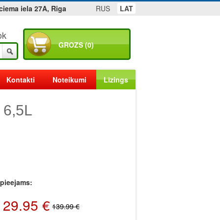
ciema iela 27A, Riga
RUS
LAT
ok
GROZS (0)
Kontakti
Noteikumi
Līzings
 6,5L
r pieejams:
129.95 €
139.99 €