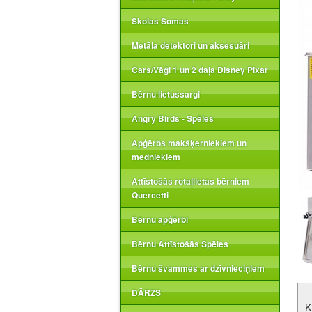
Skolas Somas
Metāla detektori un aksesuāri
Cars/Vāģi 1 un 2 daļa Disney Pixar
Bērnu lietussargi
Angry Birds - Spēles
Apģērbs makšķerniekiem un
medniekiem
Attīstošās rotaļlietas bērniem
Quercetti
Bērnu apģērbi
Bērnu Attīstošās Spēles
Bērnu švammes ar dzīvnieciņiem
DĀRZS
K