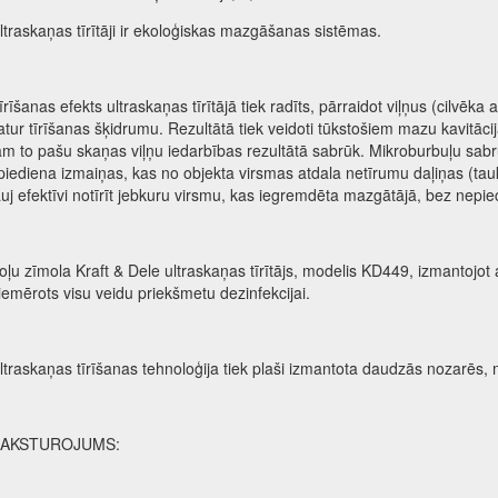
ltraskaņas tīrītāji ir ekoloģiskas mazgāšanas sistēmas.
īrīšanas efekts ultraskaņas tīrītājā tiek radīts, pārraidot viļņus (cilvē
atur tīrīšanas šķidrumu. Rezultātā tiek veidoti tūkstošiem mazu kavitāci
am to pašu skaņas viļņu iedarbības rezultātā sabrūk. Mikroburbuļu sabru
piediena izmaiņas, kas no objekta virsmas atdala netīrumu daļiņas (tau
auj efektīvi notīrīt jebkuru virsmu, kas iegremdēta mazgātājā, bez nepie
oļu zīmola Kraft & Dele ultraskaņas tīrītājs, modelis KD449, izmantojot at
iemērots visu veidu priekšmetu dezinfekcijai.
ltraskaņas tīrīšanas tehnoloģija tiek plaši izmantota daudzās nozarēs,
AKSTUROJUMS: