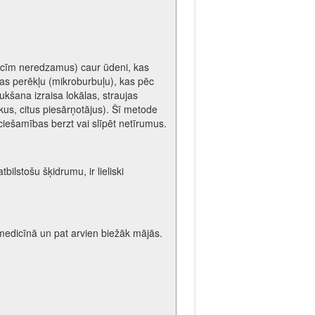
ka acīm neredzamus) caur ūdeni, kas
jas perēkļu (mikroburbuļu), kas pēc
kšana izraisa lokālas, straujas
kus, citus piesārņotājus). Šī metode
ciešamības berzt vai slīpēt netīrumus.
bilstošu šķidrumu, ir lieliski
 medicīnā un pat arvien biežāk mājās.