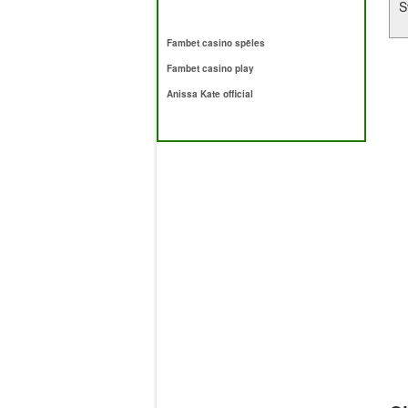
S
Fambet casino spēles
Fambet casino play
Anissa Kate official