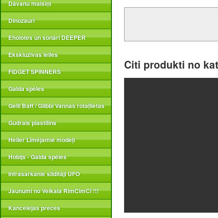
Dāvanu maisiņi
Dinozauri
Eholotes un sonāri DEEPER
Ekskluzīvas lelles
Citi produkti no ka
FIDGET SPINNERS
Galda spēles
Gelli Baff / Glibbi Vannas rotaļlietas
Gudrais plastilīns
Heller Līmējamie modeļi
Hobijs - Galda spēles
Infrasarkanie sildītāji UFO
Jaunumi no Veikala RimCimCi !!!
Kancelejas preces