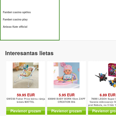
Fambet casino spēles
Fambet casino play
Anissa Kate official
Interesantas lietas
59.95 EUR
5.95 EUR
6.89 EUR
GWD38 Fisher Price bērnu rāmja
830840 BABY BORN 43cm ZAPF
76090 LEGO® Super 
krēsls MATTEL
CREATION Bib
Varenie mikrovaroņi S
pret Nebula, no 5 līdz 
NEW 2018!
Pievienot grozam
Pievienot grozam
Pievienot gr