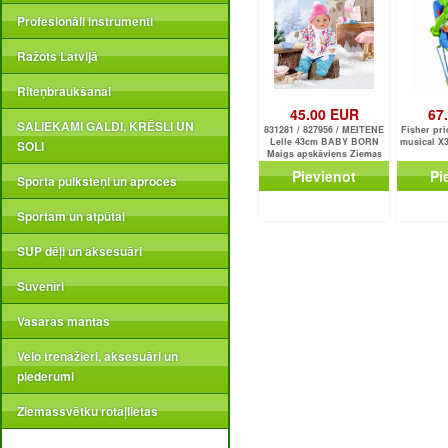
Profesionāli instrumenti
Ražots Latvijā
Riteņbraukšanai
45.00 EUR
67
SALIEKAMI GALDI, KRĒSLI UN
831281 / 827956 / MEITENE
Fisher pri
Lelle 43cm BABY BORN
musical X3
SOLI
Maigs apskāviens Ziemas
mazulis ZAPF CREATION
Pievienot
Pi
NEW
Sporta pulksteņi un aproces
Sportam un atpūtai
SUP dēļi un aksesuāri
Suvenīri
Vasaras mantas
Velo trenažieri, aksesuāri un
piederumi
Ziemassvētku rotaļlietas