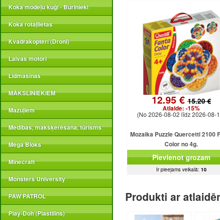
Koka modeļu kuģi - Burinieki
Koka rotaļlietas
Kvadrakopteri (Droni)
Laivas motori
Lidmašīnas
MĀKSLINIEKIEM
12.95 €
15.20 €
Atlaide:
-15%
Mazuļiem
(No 2026-08-02 līdz 2026-08-1
Medības, makšķerēšana, tūrisms
Mozaika Puzzle Quercetti 2100 
Color no 4g.
Mega Bloks
Pievienot grozam
Minecraft
Ir pieejams veikalā:
10
Monsters University
Produkti ar atlaid
PAW PATROL
Play-Doh (Plastilīns)