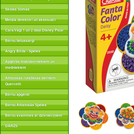
Skolas Somas
Metāla detektori un aksesuāri
Cars/Vāģi 1 un 2 daļa Disney Pixar
Bērnu lietussargi
Angry Birds - Spēles
Apģērbs makšķerniekiem un
medniekiem
Attīstošās rotaļlietas bērniem
Quercetti
Bērnu apģērbi
Bērnu Attīstošās Spēles
Bērnu švammes ar dzīvnieciņiem
DĀRZS