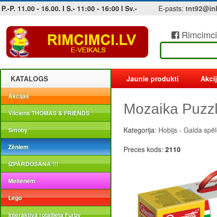
P.-P. 11.00 - 16.00. I S.- 11:00 - 16:00 I Sv.-
E-pasts:
tnt92@in
Rimcimci
Jobs at sea and maritime vacancies
KATALOGS
Jaunie produkti
Akci
Akcijas
Mozaika Puzzl
Vilciens THOMAS & FRIENDS
Kategorija:
Hobijs - Galda spē
Smoby
Zēniem
Preces kods:
2110
IZPĀRDOŠANA !!!
Meitenēm
Lego
Interaktīvā rotaļlieta Furby