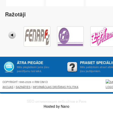
Ražotāji
ĀTRA PIEGĀDE
PRASIET SPECIĀL
Mēs piegādāsim jums jūsu
Mēs palidzēsim atrast atbil
pasūtījumu īsā laikā.
jūsu jautājumiem.
COPYRIGHT 1995-2026 © RIM CIM CI
AKCIJAS
|
SAZINĀTIES
|
INFORMĀCIJAS DROŠIBAS POLITIKA
SEO оптимизация вебсайтов в Риге
Hosted by Nano