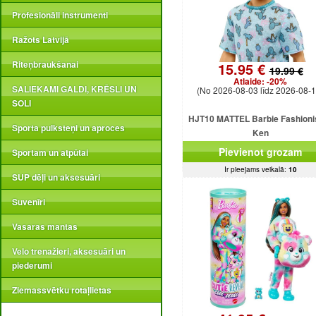
Profesionāli instrumenti
Ražots Latvijā
Riteņbraukšanai
15.95 €
19.99 €
Atlaide:
-20%
SALIEKAMI GALDI, KRĒSLI UN
(No 2026-08-03 līdz 2026-08-1
SOLI
HJT10 MATTEL Barbie Fashioni
Sporta pulksteņi un aproces
Ken
Pievienot grozam
Sportam un atpūtai
Ir pieejams veikalā:
10
SUP dēļi un aksesuāri
Suvenīri
Vasaras mantas
Velo trenažieri, aksesuāri un
piederumi
Ziemassvētku rotaļlietas