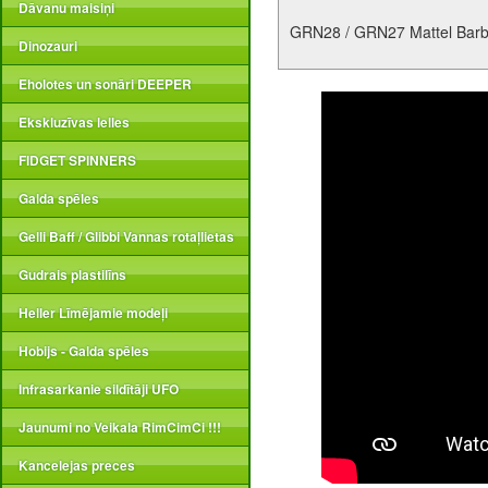
Dāvanu maisiņi
GRN28 / GRN27 Mattel Barbie
Dinozauri
Eholotes un sonāri DEEPER
Ekskluzīvas lelles
FIDGET SPINNERS
Galda spēles
Gelli Baff / Glibbi Vannas rotaļlietas
Gudrais plastilīns
Heller Līmējamie modeļi
Hobijs - Galda spēles
Infrasarkanie sildītāji UFO
Jaunumi no Veikala RimCimCi !!!
Kancelejas preces