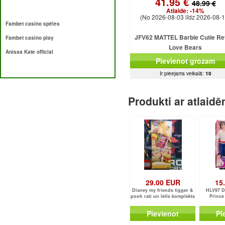
41.95 €
48.99 €
Atlaide:
-14%
(No 2026-08-03 līdz 2026-08-1
Fambet casino spēles
JFV62 MATTEL Barbie Cutie Re
Fambet casino play
Love Bears
Anissa Kate official
Pievienot grozam
Ir pieejams veikalā:
10
Produkti ar atlaid
29.00 EUR
15
Disney my friends tigger &
HLV97 D
pooh rati un lelle komplekts
Prince
Pievienot
Pi