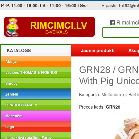
P.-P. 11.00 - 16.00. I S.- 11:00 - 16:00 I Sv.-
E-pasts:
tnt92@in
Rimcimci
Jobs at sea and maritime vacancies
KATALOGS
Jaunie produkti
Akci
Akcijas
GRN28 / GRN27
Vilciens THOMAS & FRIENDS
With Pig Unic
Smoby
Zēniem
Kategorija:
Meitenēm
>>
Barbi
IZPĀRDOŠANA !!!
Preces kods:
GRN28
Meitenēm
Lego
Interaktīvā rotaļlieta Furby