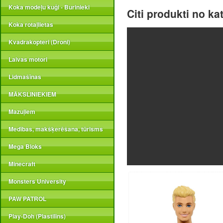
Koka modeļu kuģi - Burinieki
Citi produkti no ka
Koka rotaļlietas
Kvadrakopteri (Droni)
Laivas motori
Lidmašīnas
MĀKSLINIEKIEM
Mazuļiem
Medības, makšķerēšana, tūrisms
Mega Bloks
Minecraft
Monsters University
PAW PATROL
Play-Doh (Plastilīns)