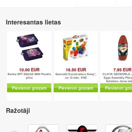
Interesantas lietas
10.00 EUR
16.50 EUR
7.95 EUR
Barbie SPY SQUAD 8694 Penālis
Quercetti Konstruktors Daisy",
CL417K GEOWORLD J
pilns
no 12 mēn. 4160
Eggs Assembly Pter
Scheletro Jūras lai
lidojošie briesm
Pievienot grozam
Pievienot grozam
Pievienot gr
Ražotāji