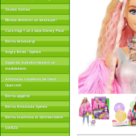
Skolas Somas
Metāla detektori un aksesuāri
Cars/Vāģi 1 un 2 daļa Disney Pixar
Bērnu lietussargi
Angry Birds - Spēles
Apģērbs makšķerniekiem un
medniekiem
Attīstošās rotaļlietas bērniem
Quercetti
Bērnu apģērbi
Bērnu Attīstošās Spēles
Bērnu švammes ar dzīvnieciņiem
DĀRZS