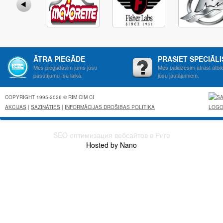
ĀTRA PIEGĀDE
PRASIET SPECIĀL
Mēs piegādāsim jums jūsu
Mēs palidzēsim atrast atbil
pasūtījumu īsā laikā.
jūsu jautājumiem.
COPYRIGHT 1995-2026 © RIM CIM CI
AKCIJAS
|
SAZINĀTIES
|
INFORMĀCIJAS DROŠIBAS POLITIKA
SEO оптимизация вебсайтов в Риге
Hosted by Nano