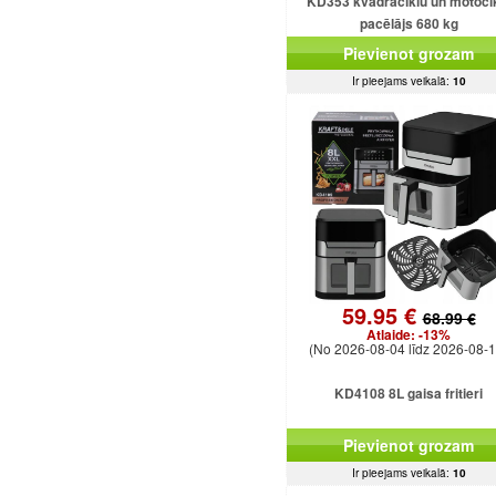
KD353 kvadraciklu un motoci
pacēlājs 680 kg
Pievienot grozam
Ir pieejams veikalā:
10
59.95 €
68.99 €
Atlaide:
-13%
(No 2026-08-04 līdz 2026-08-1
KD4108 8L gaisa fritieri
Pievienot grozam
Ir pieejams veikalā:
10