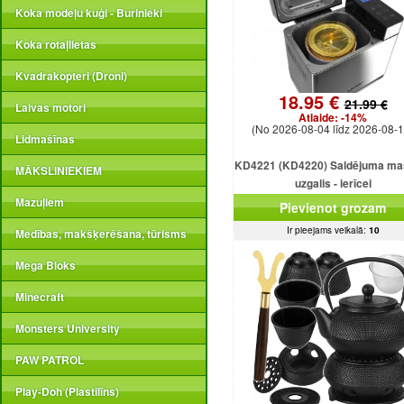
Koka modeļu kuģi - Burinieki
Koka rotaļlietas
Kvadrakopteri (Droni)
18.95 €
21.99 €
Laivas motori
Atlaide:
-14%
(No 2026-08-04 līdz 2026-08-1
Lidmašīnas
KD4221 (KD4220) Saldējuma ma
MĀKSLINIEKIEM
uzgalis - ierīcei
Mazuļiem
Pievienot grozam
Ir pieejams veikalā:
10
Medības, makšķerēšana, tūrisms
Mega Bloks
Minecraft
Monsters University
PAW PATROL
Play-Doh (Plastilīns)