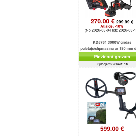
270.00 €
299.99 €
Atlaide:
-10%
(No 2026-08-04 līdz 2026-08-1
KD5761 3000W grīdas
pulētājs/slīpmašīna ar 180 mm 
Pievienot grozam
Ir pieejams veikalā:
10
599.00 €