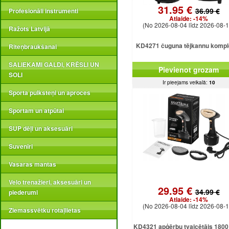
31.95 €
36.99 €
Profesionāli instrumenti
Atlaide:
-14%
(No 2026-08-04 līdz 2026-08-1
Ražots Latvijā
KD4271 čuguna tējkannu kompl
Riteņbraukšanai
SALIEKAMI GALDI, KRĒSLI UN
Pievienot grozam
SOLI
Ir pieejams veikalā:
10
Sporta pulksteņi un aproces
Sportam un atpūtai
SUP dēļi un aksesuāri
Suvenīri
Vasaras mantas
Velo trenažieri, aksesuāri un
29.95 €
34.99 €
piederumi
Atlaide:
-14%
(No 2026-08-04 līdz 2026-08-1
Ziemassvētku rotaļlietas
KD4321 apģērbu tvaicētājs 1800