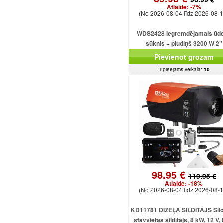
Atlaide:
-7%
(No 2026-08-04 līdz 2026-08-1
WDS2428 Iegremdējamais ūd
sūknis + pludiņš 3200 W 2"
Pievienot grozam
Ir pieejams veikalā:
10
98.95 €
119.95 €
Atlaide:
-18%
(No 2026-08-04 līdz 2026-08-1
KD11781 DĪZEĻA SILDĪTĀJS Sildī
stāvvietas sildītājs, 8 kW, 12 V,