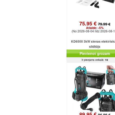
75.95 €
79.99 €
Atlaide:
-5%
(No 2026-08-04 līdz 2026-08-1
KD6500 3kW sienas elektrisk
sildītājs
Pievienot grozam
Ir pieejams veikalā:
10
89.95 €
96.99 €