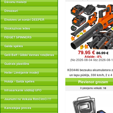
Dāvanu maisiņi
Dinozauri
Eholotes un sonāri DEEPER
Ekskluzīvas lelles
FIDGET SPINNERS
Galda spēles
79.95 €
86.99 €
Gelli Baff / Glibbi Vannas rotaļlietas
Atlaide:
-8%
(No 2026-08-04 līdz 2026-08-1
Gudrais plastilīns
KD3446 bezsuku akumulatora z
Heller Līmējamie modeļi
un lapu pūtējs, 330 km/h, 2 x 4
akumulatori.
Hobijs - Galda spēles
Pievienot grozam
Ir pieejams veikalā:
10
Infrasarkanie sildītāji UFO
Jaunumi no Veikala RimCimCi !!!
Kancelejas preces