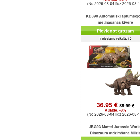
(No 2026-08-04 līdz 2026-08-1
KD890 Automātiski aptumšoj
metināšanas ķivere
Pievienot grozam
Ir pieejams veikalā:
10
36.95 €
39.99 €
Atlaide:
-8%
(No 2026-08-04 līdz 2026-08-1
JBG93 Mattel Jurassic World
Dinozaura atdzimšana Milzi
Eotriceratops uzbrūk dinozauram