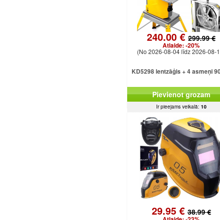
240.00 €
299.99 €
Atlaide:
-20%
(No 2026-08-04 līdz 2026-08-1
KD5298 lentzāģis + 4 asmeņi 9
Pievienot grozam
Ir pieejams veikalā:
10
29.95 €
38.99 €
Atlaide:
-23%