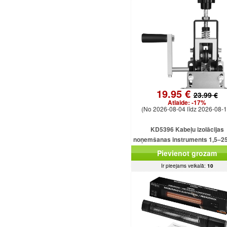
19.95 €
23.99 €
Atlaide:
-17%
(No 2026-08-04 līdz 2026-08-1
KD5396 Kabeļu izolācijas
noņemšanas instruments 1,5–
kabeļiem
Pievienot grozam
Ir pieejams veikalā:
10