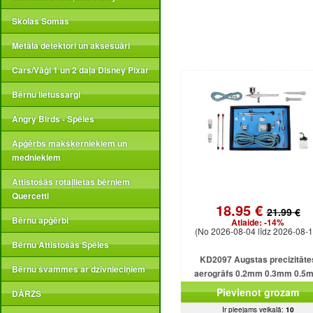
Skolas Somas
Metāla detektori un aksesuāri
Cars/Vāģi 1 un 2 daļa Disney Pixar
Bērnu lietussargi
Angry Birds - Spēles
Apģērbs makšķerniekiem un
medniekiem
Attīstošās rotaļlietas bērniem
Quercetti
18.95 €
21.99 €
Bērnu apģērbi
Atlaide:
-14%
(No 2026-08-04 līdz 2026-08-1
Bērnu Attīstošās Spēles
KD2097 Augstas precizitāte
Bērnu švammes ar dzīvnieciņiem
aerogrāfs 0.2mm 0.3mm 0.5
Pievienot grozam
DĀRZS
Ir pieejams veikalā:
10