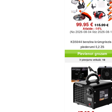
99.95 €
115.99 €
Atlaide:
-14%
(No 2026-08-04 līdz 2026-08-1
KD5044 benzīna krūmgriezis
piederumi 5,2 ZS
Pievienot grozam
Ir pieejams veikalā:
10