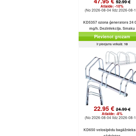
47.95 €
52.99 €
Atlaide:
-10%
(No 2026-08-04 līdz 2026-08-1
KD5357 ozona ģenerators 24 
mg/h. Dezinfekcija. Smaku
likvidēšana. Ozonizators mājā
Pievienot grozam
birojam.
Ir pieejams veikalā:
10
22.95 €
24.99 €
Atlaide:
-8%
(No 2026-08-04 līdz 2026-08-1
KD650 velosipēdu bagāžnieks 
sēdvietas