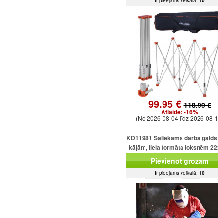
Ir pieejams veikalā:
10
99.95 €
118.99 €
Atlaide:
-16%
(No 2026-08-04 līdz 2026-08-1
KD11981 Saliekams darba galds 
kājām, liela formāta loksnēm 2
mm, kravnesība 1000 kg.
Pievienot grozam
Ir pieejams veikalā:
10