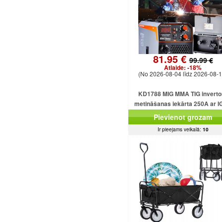
81.95 €
99.99 €
Atlaide:
-18%
(No 2026-08-04 līdz 2026-08-1
KD1788 MIG MMA TIG inverto
metināšanas iekārta 250A ar 
plūsmu bez gāzes
Pievienot grozam
Ir pieejams veikalā:
10