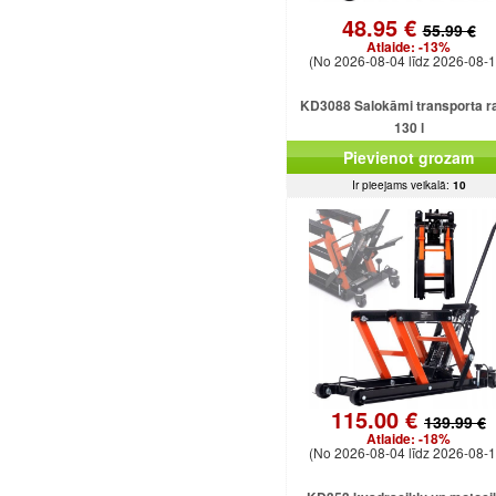
48.95 €
55.99 €
Atlaide:
-13%
(No 2026-08-04 līdz 2026-08-1
KD3088 Salokāmi transporta ra
130 l
Pievienot grozam
Ir pieejams veikalā:
10
115.00 €
139.99 €
Atlaide:
-18%
(No 2026-08-04 līdz 2026-08-1