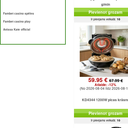
g/min
Pievienot grozam
Fambet casino spēles
Ir pieejams veikalā:
10
Fambet casino play
Anissa Kate official
59.95 €
67.99 €
Atlaide:
-12%
(No 2026-08-04 līdz 2026-08-1
KD4344 1200W picas krāsn
Pievienot grozam
Ir pieejams veikalā:
10