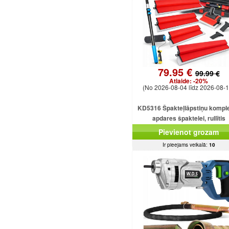
79.95 €
99.99 €
Atlaide:
-20%
(No 2026-08-04 līdz 2026-08-1
KD5316 Špakteļlāpstiņu kompl
apdares špaktelei, rullītis
25/40/60/80/100 cm.
Pievienot grozam
Ir pieejams veikalā:
10