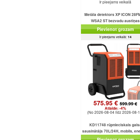
Ir pieejams veikalā
Metāla detektors XP ICON 28F
WSA2 ST bezvadu austiņas
Pievienot grozam
Ir pieejams veikalā:
14
575.95 €
599.99 €
Atlaide:
-4%
(No 2026-08-04 līdz 2026-08-1
KD11748 rūpnieciskais gais
sausinātājs 70L/24H, mobils, ene
taupošs, 920W, 5.5L
Pievienot grozam