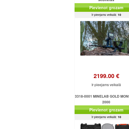
Pievienot grozam
Ir pieejams veikalā:
10
2199.00 €
Ir pieejams veikalā
3318-0001 MINELAB GOLD MO
2000
Pievienot grozam
Ir pieejams veikalā:
10