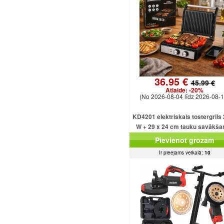
36.95 €
45.99 €
Atlaide:
-20%
(No 2026-08-04 līdz 2026-08-1
KD4201 elektriskais tostergrils
W + 29 x 24 cm tauku savākša
paplāte
Pievienot grozam
Ir pieejams veikalā:
10