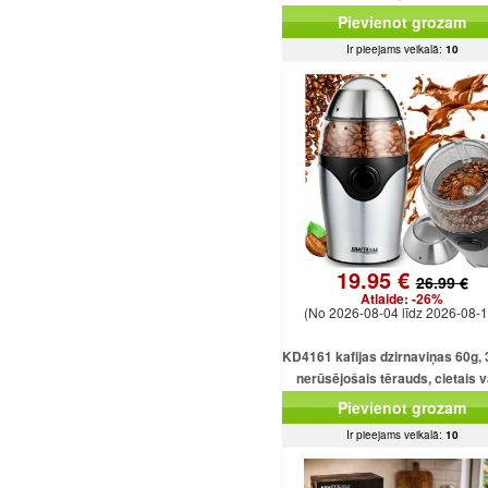
displejs, tīmekļa pārlūkpr
Pievienot grozam
Ir pieejams veikalā:
10
19.95 €
26.99 €
Atlaide:
-26%
(No 2026-08-04 līdz 2026-08-1
KD4161 kafijas dzirnaviņas 60g,
nerūsējošais tērauds, cietais 
motors
Pievienot grozam
Ir pieejams veikalā:
10