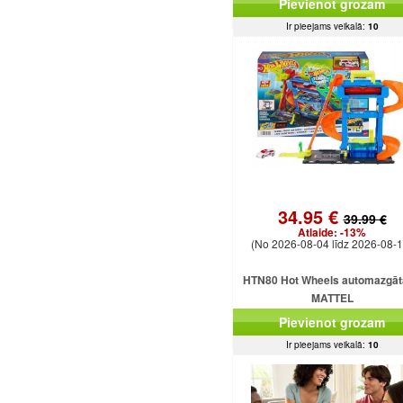
Pievienot grozam
astes
Ir pieejams veikalā:
10
34.95 €
39.99 €
Atlaide:
-13%
(No 2026-08-04 līdz 2026-08-1
HTN80 Hot Wheels automazgā
MATTEL
Pievienot grozam
Ir pieejams veikalā:
10