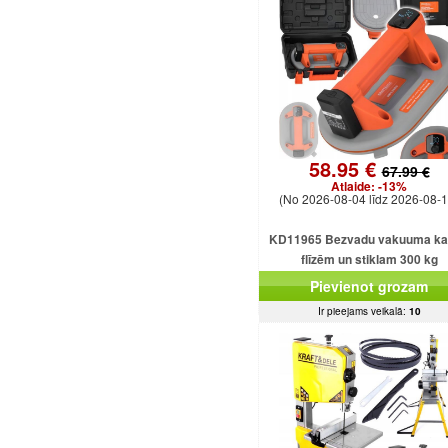
58.95 €
67.99 €
Atlaide:
-13%
(No 2026-08-04 līdz 2026-08-1
KD11965 Bezvadu vakuuma k
flīzēm un stiklam 300 kg
Pievienot grozam
Ir pieejams veikalā:
10