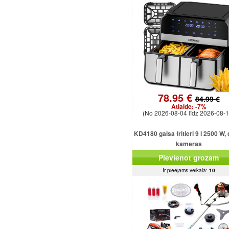
78.95 €
84.99 €
Atlaide:
-7%
(No 2026-08-04 līdz 2026-08-1
KD4180 gaisa fritieri 9 l 2500 W,
kameras
Pievienot grozam
Ir pieejams veikalā:
10