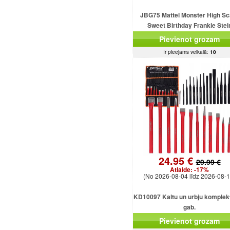
JBG75 Mattel Monster High Sc
Sweet Birthday Frankie Stei
Pievienot grozam
Ir pieejams veikalā:
10
24.95 €
29.99 €
Atlaide:
-17%
(No 2026-08-04 līdz 2026-08-1
KD10097 Kaltu un urbju komplekt
gab.
Pievienot grozam