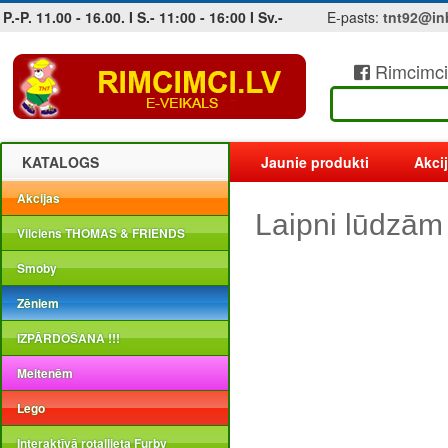
P.-P. 11.00 - 16.00. I S.- 11:00 - 16:00 I Sv.-
E-pasts:
tnt92@in
Rimcimci
Jobs at sea and maritime vacancies
KATALOGS
Jaunie produkti
Akci
Akcijas
Laipni lūdzām
Vilciens THOMAS & FRIENDS
Smoby
Zēniem
IZPĀRDOŠANA !!!
Meitenēm
Lego
Interaktīvā rotaļlieta Furby