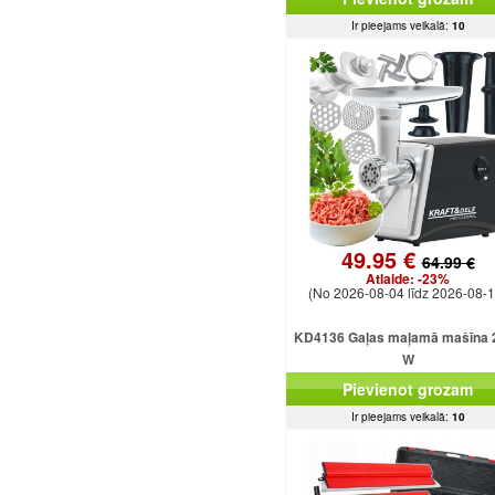
Ir pieejams veikalā:
10
49.95 €
64.99 €
Atlaide:
-23%
(No 2026-08-04 līdz 2026-08-1
KD4136 Gaļas maļamā mašīna 
W
Pievienot grozam
Ir pieejams veikalā:
10