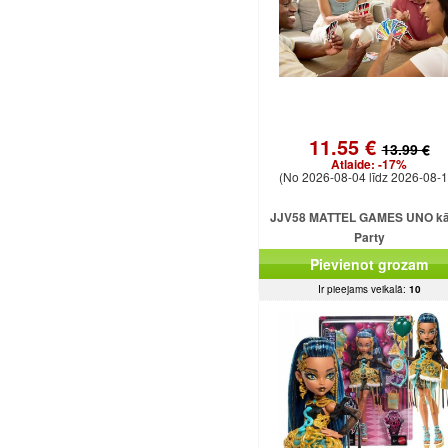
11.55 €
13.99 €
Atlaide:
-17%
(No 2026-08-04 līdz 2026-08-1
JJV58 MATTEL GAMES UNO kār
Party
Pievienot grozam
Ir pieejams veikalā:
10