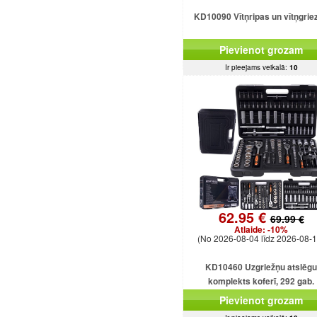
KD10090 Vītņripas un vītņgrie
Pievienot grozam
Ir pieejams veikalā:
10
62.95 €
69.99 €
Atlaide:
-10%
(No 2026-08-04 līdz 2026-08-1
KD10460 Uzgriežņu atslēgu
komplekts koferī, 292 gab.
Pievienot grozam