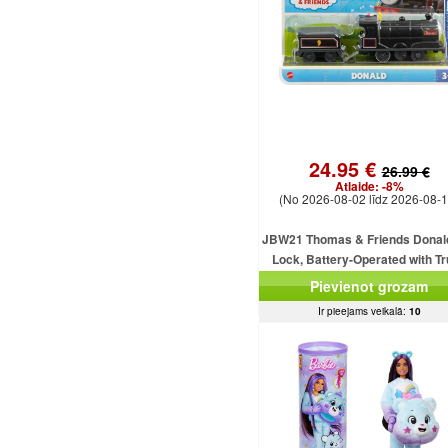
24.95 €
26.99 €
Atlaide:
-8%
(No 2026-08-02 līdz 2026-08-1
JBW21 Thomas & Friends Donal
Lock, Battery-Operated with T
MATTEL
Pievienot grozam
Ir pieejams veikalā:
10