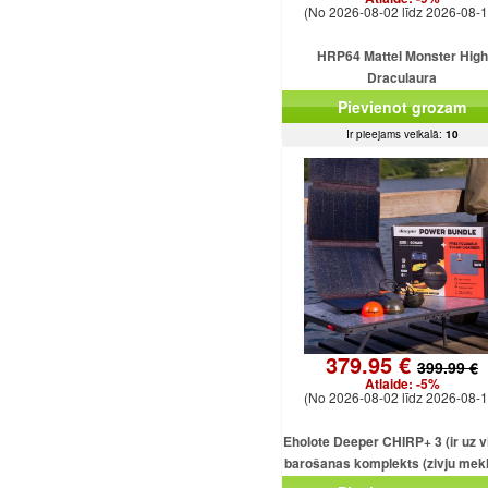
(No 2026-08-02 līdz 2026-08-1
HRP64 Mattel Monster High
Draculaura
Pievienot grozam
Ir pieejams veikalā:
10
379.95 €
399.99 €
Atlaide:
-5%
(No 2026-08-02 līdz 2026-08-1
Eholote Deeper CHIRP+ 3 (ir uz v
barošanas komplekts (zivju mekl
+ 36 W saules panelis) N