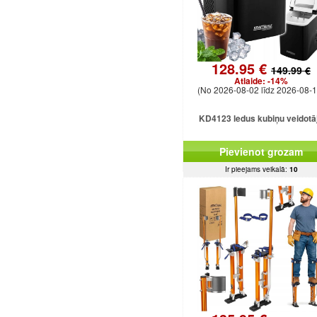
128.95 €
149.99 €
Atlaide:
-14%
(No 2026-08-02 līdz 2026-08-1
KD4123 ledus kubiņu veidotā
Pievienot grozam
Ir pieejams veikalā:
10