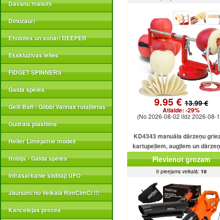
Dāvanu maisiņi
Dinozauri
Eholotes un sonāri DEEPER
Ekskluzīvas lelles
FIDGET SPINNERS
Galda spēles
9.95 €
13.99 €
Gelli Baff / Glibbi Vannas rotaļlietas
Atlaide:
-29%
(No 2026-08-02 līdz 2026-08-1
Gudrais plastilīns
KD4343 manuāla dārzeņu griez
Heller Līmējamie modeļi
kartupeļiem, augļiem un dārze
Hobijs - Galda spēles
Pievienot grozam
Ir pieejams veikalā:
10
Infrasarkanie sildītāji UFO
Jaunumi no Veikala RimCimCi !!!
Kancelejas preces