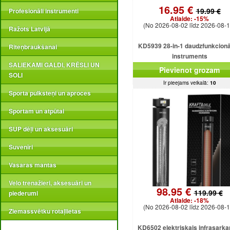
16.95 €
19.99 €
Profesionāli instrumenti
Atlaide:
-15%
(No 2026-08-02 līdz 2026-08-1
Ražots Latvijā
KD5939 28-in-1 daudzfunkcionā
Riteņbraukšanai
instruments
SALIEKAMI GALDI, KRĒSLI UN
Pievienot grozam
SOLI
Ir pieejams veikalā:
10
Sporta pulksteņi un aproces
Sportam un atpūtai
SUP dēļi un aksesuāri
Suvenīri
Vasaras mantas
Velo trenažieri, aksesuāri un
98.95 €
119.99 €
piederumi
Atlaide:
-18%
(No 2026-08-02 līdz 2026-08-1
Ziemassvētku rotaļlietas
KD6502 elektriskais infrasarka