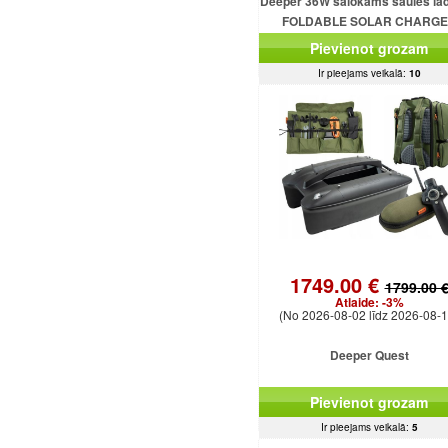
Deeper 36W salokāms saules lād
FOLDABLE SOLAR CHARG
DEEPER 36W
Pievienot grozam
Ir pieejams veikalā:
10
1749.00 €
1799.00 
Atlaide:
-3%
(No 2026-08-02 līdz 2026-08-1
Deeper Quest
Pievienot grozam
Ir pieejams veikalā:
5