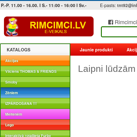
P.-P. 11.00 - 16.00. I S.- 11:00 - 16:00 I Sv.-
E-pasts:
tnt92@in
Rimcimci
Jobs at sea and maritime vacancies
KATALOGS
Jaunie produkti
Akci
Akcijas
Laipni lūdzām
Vilciens THOMAS & FRIENDS
Smoby
Zēniem
IZPĀRDOŠANA !!!
Meitenēm
Lego
Interaktīvā rotaļlieta Furby