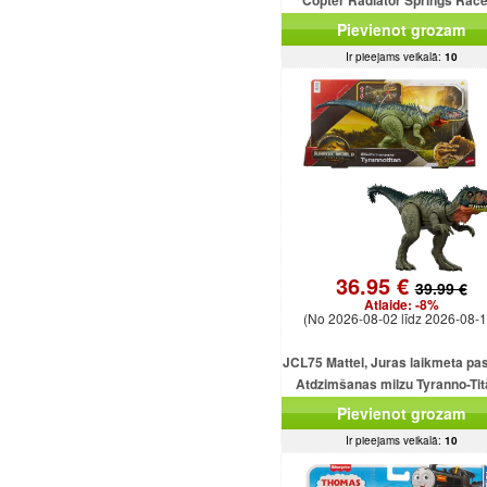
Copter Radiator Springs Rac
Rescue MATTEL
Pievienot grozam
Ir pieejams veikalā:
10
36.95 €
39.99 €
Atlaide:
-8%
(No 2026-08-02 līdz 2026-08-1
JCL75 Mattel, Juras laikmeta pa
Atdzimšanas milzu Tyranno-Ti
uzbrukuma dinozaura figūriņ
Pievienot grozam
Ir pieejams veikalā:
10