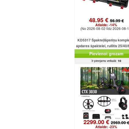
48.95 €
56.99 €
Atlaide:
-14%
(No 2026-08-02 līdz 2026-08-1
KD5317 Špakteļlāpstiņu kompl
apdares špaktelei, rullītis 25/40/
cm.
Pievienot grozam
Ir pieejams veikalā:
10
2299.00 €
2969.00 
Atlaide:
-23%