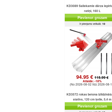
KD3089 Saliekamie dārza iepir
ratiņi, 160 L
Pievienot grozam
Ir pieejams veikalā:
10
94.95 €
115.99 €
Atlaide:
-18%
(No 2026-08-02 līdz 2026-08-1
KD3572 rokas betona izlīdzinā
statīvs, 120 cm ķelle, 5,4 m
regulējams kāts
Pievienot grozam