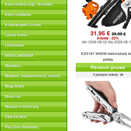
Koka modeļu kuģi - Burinieki
Koka rotaļlietas
Kvadrakopteri (Droni)
31.95 €
39.99 €
Laivas motori
Atlaide:
-20%
(No 2026-08-02 līdz 2026-08-1
Lidmašīnas
KD5197 3600W elektriskais l
MĀKSLINIEKIEM
pūtējs
Mazuļiem
Pievienot grozam
Ir pieejams veikalā:
10
Medības, makšķerēšana, tūrisms
Mega Bloks
Minecraft
Monsters University
PAW PATROL
Play-Doh (Plastilīns)