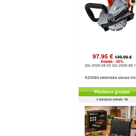
97.95 €
139.99 €
Atlaide:
-30%
(No 2026-08-02 līdz 2026-08-1
KD3084 elektriskā sienas frē
Pievienot grozam
Ir pieejams veikalā:
10