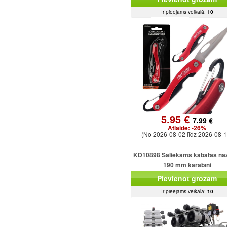
Ir pieejams veikalā:
10
5.95 €
7.99 €
Atlaide:
-26%
(No 2026-08-02 līdz 2026-08-1
KD10898 Saliekams kabatas naz
190 mm karabīni
Pievienot grozam
Ir pieejams veikalā:
10