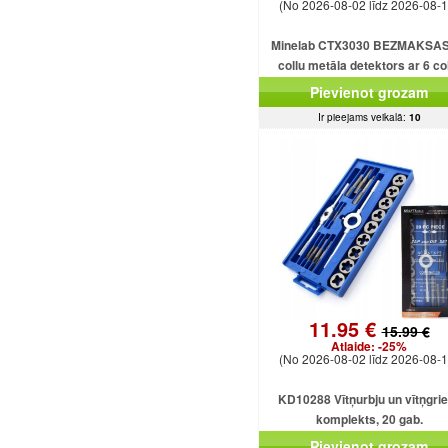
(No 2026-08-02 līdz 2026-08-1
Minelab CTX3030 BEZMAKSAS
collu metāla detektors ar 6 co
dubultdimensiju spolēm CTX303
Pievienot grozam
Ir pieejams veikalā:
10
11.95 €
15.99 €
Atlaide:
-25%
(No 2026-08-02 līdz 2026-08-1
KD10288 Vītņurbju un vītņgri
komplekts, 20 gab.
Pievienot grozam