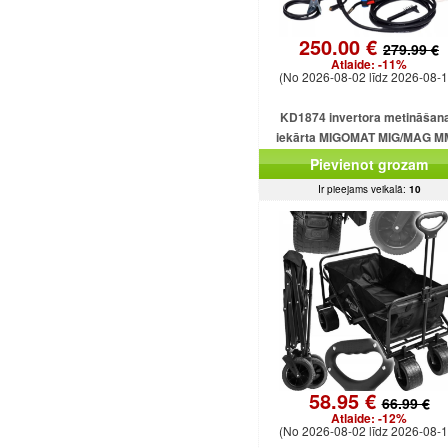
250.00 €
279.99 €
Atlaide:
-11%
(No 2026-08-02 līdz 2026-08-1
KD1874 invertora metināšan
iekārta MIGOMAT MIG/MAG 
FCAW Flux TIG Lift 250A
Pievienot grozam
Ir pieejams veikalā:
10
58.95 €
66.99 €
Atlaide:
-12%
(No 2026-08-02 līdz 2026-08-1