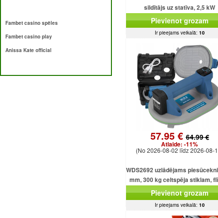
sildītājs uz statīva, 2,5 kW
Pievienot grozam
Fambet casino spēles
Ir pieejams veikalā:
10
Fambet casino play
Anissa Kate official
57.95 €
64.99 €
Atlaide:
-11%
(No 2026-08-02 līdz 2026-08-1
WDS2692 uzlādējams piesūcekni
mm, 300 kg celtspēja stiklam, f
un loksnēm
Pievienot grozam
Ir pieejams veikalā:
10