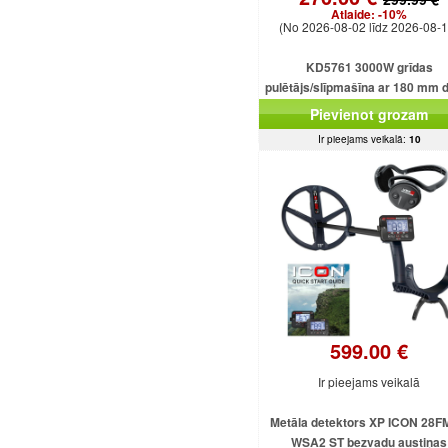
Atlaide:
-10%
(No 2026-08-02 līdz 2026-08-1
KD5761 3000W grīdas
pulētājs/slīpmašīna ar 180 mm 
Pievienot grozam
Ir pieejams veikalā:
10
599.00 €
Ir pieejams veikalā
Metāla detektors XP ICON 28F
WSA2 ST bezvadu austiņas