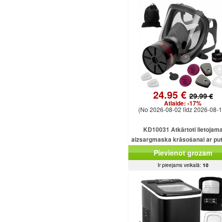
24.95 €
29.99 €
Atlaide:
-17%
(No 2026-08-02 līdz 2026-08-1
KD10031 Atkārtoti lietojam
aizsargmaska ​​krāsošanai ar pu
filtru.
Pievienot grozam
Ir pieejams veikalā:
10