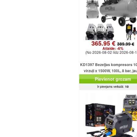
365.95 €
389.99 €
Atlaide:
-6%
(No 2026-08-02 līdz 2026-08-1
KD1397 Bezeļļas kompresors 10
virzuļi x 1500W, 100L, 8 bar, ja
jaudīgs modelis
Pievienot grozam
Ir pieejams veikalā:
10