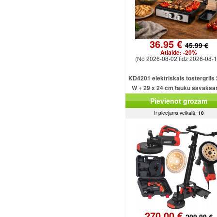
36.95 €
45.99 €
Atlaide:
-20%
(No 2026-08-02 līdz 2026-08-1
KD4201 elektriskais tostergrils
W + 29 x 24 cm tauku savākša
paplāte
Pievienot grozam
Ir pieejams veikalā:
10
270.00 €
299.99 €