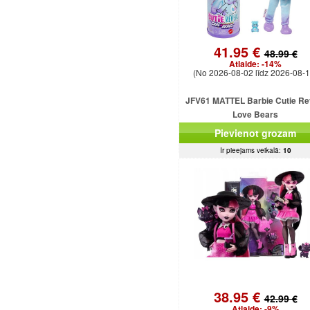
41.95 €
48.99 €
Atlaide:
-14%
(No 2026-08-02 līdz 2026-08-1
JFV61 MATTEL Barbie Cutie Re
Love Bears
Pievienot grozam
Ir pieejams veikalā:
10
38.95 €
42.99 €
Atlaide:
-9%