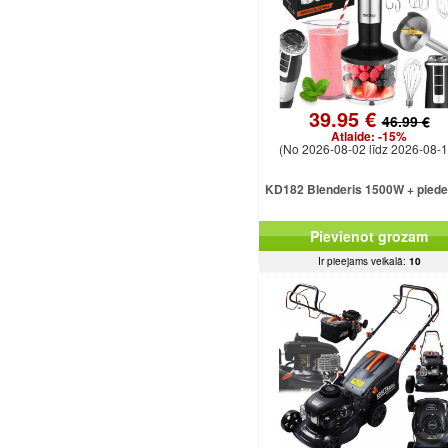
39.95 €
46.99 €
Atlaide:
-15%
(No 2026-08-02 līdz 2026-08-1
KD182 Blenderis 1500W + pied
Pievienot grozam
Ir pieejams veikalā:
10