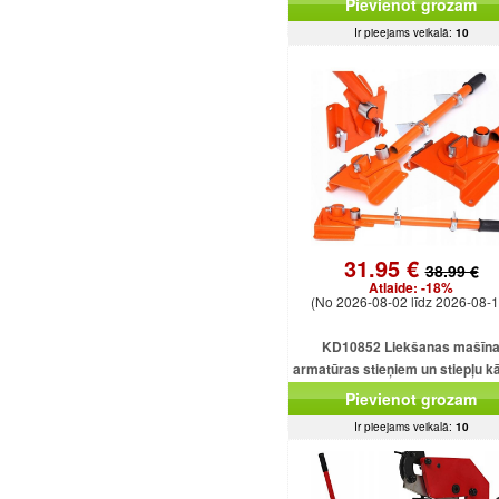
Pievienot grozam
Ir pieejams veikalā:
10
31.95 €
38.99 €
Atlaide:
-18%
(No 2026-08-02 līdz 2026-08-1
KD10852 Liekšanas mašīn
armatūras stieņiem un stiepļu k
līdz 14 mm diametrā
Pievienot grozam
Ir pieejams veikalā:
10