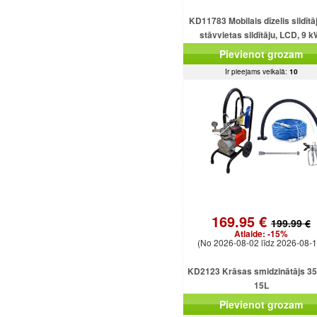
KD11783 Mobilais dīzelis sildītā
stāvvietas sildītāju, LCD, 9 k
tālvadības pults, 12/24/230 
Pievienot grozam
Ir pieejams veikalā:
10
169.95 €
199.99 €
Atlaide:
-15%
(No 2026-08-02 līdz 2026-08-1
KD2123 Krāsas smidzinātājs 3
15L
Pievienot grozam