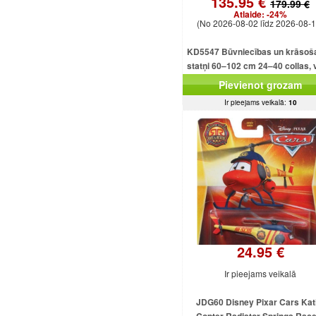
135.95 €
179.99 €
Atlaide:
-24%
(No 2026-08-02 līdz 2026-08-1
KD5547 Būvniecības un krāsoš
statņi 60–102 cm 24–40 collas, v
alumīnija
Pievienot grozam
Ir pieejams veikalā:
10
24.95 €
Ir pieejams veikalā
JDG60 Disney Pixar Cars Kat