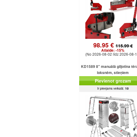
98.95 €
115.99 €
Atlaide:
-15%
(No 2026-08-02 līdz 2026-08-1
KD1589 8" manuālā giljotīna tē
loksnēm, stieņiem
Pievienot grozam
Ir pieejams veikalā:
10