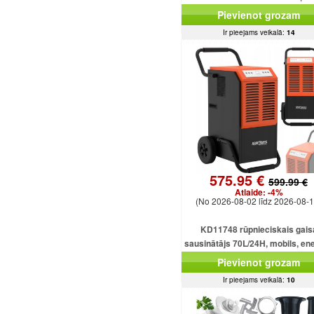
Pievienot grozam
Ir pieejams veikalā:
14
575.95 €
599.99 €
Atlaide:
-4%
(No 2026-08-02 līdz 2026-08-1
KD11748 rūpnieciskais gais
sausinātājs 70L/24H, mobils, ene
taupošs, 920W, 5.5L
Pievienot grozam
Ir pieejams veikalā:
10