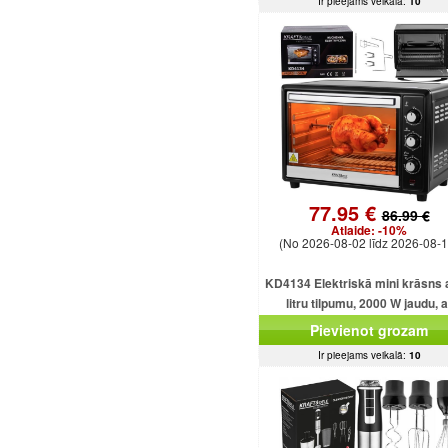
Ir pieejams veikalā:
10
77.95 €
86.99 €
Atlaide:
-10%
(No 2026-08-02 līdz 2026-08-1
KD4134 Elektriskā mini krāsns 
litru tilpumu, 2000 W jaudu, a
dažādām funkcijām un piederu
Pievienot grozam
Ir pieejams veikalā:
10