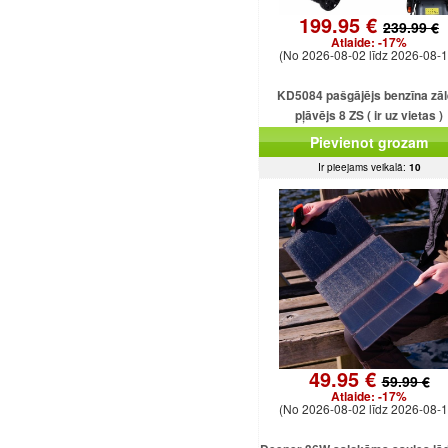
199.95 €
239.99 €
Atlaide:
-17%
(No 2026-08-02 līdz 2026-08-1
KD5084 pašgājējs benzīna zā
pļāvējs 8 ZS ( ir uz vietas )
Pievienot grozam
Ir pieejams veikalā:
10
49.95 €
59.99 €
Atlaide:
-17%
(No 2026-08-02 līdz 2026-08-1