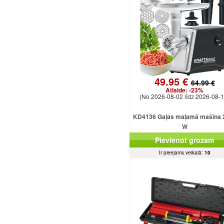
49.95 €
64.99 €
Atlaide:
-23%
(No 2026-08-02 līdz 2026-08-1
KD4136 Gaļas maļamā mašīna 
W
Pievienot grozam
Ir pieejams veikalā:
10