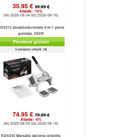
35.95 €
39.99 €
Atlaide:
-10%
(No 2026-08-04 līdz 2026-08-16)
D4312 daudzfunkcionāls 4-in-1 piena
putotājs, 550W
Pievienot grozam
Ir pieejams veikalā:
10
74.95 €
79.99 €
Atlaide:
-6%
(No 2026-08-04 līdz 2026-08-16)
KD4343 Manuāls dārzeņu griezējs