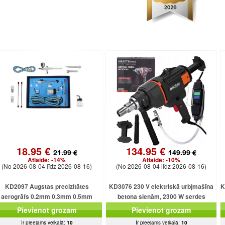
18.95 €
134.95 €
21.99 €
149.99 €
Atlaide:
-14%
Atlaide:
-10%
(No 2026-08-04 līdz 2026-08-16)
(No 2026-08-04 līdz 2026-08-16)
KD2097 Augstas precizitātes
KD3076 230 V elektriskā urbjmašīna
K
aerogrāfs 0.2mm 0.3mm 0.5mm
betona sienām, 2300 W serdes
urbjmašīna ar dzesēšanu
Pievienot grozam
Pievienot grozam
Ir pieejams veikalā:
10
Ir pieejams veikalā:
10