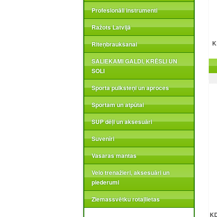
Profesionāli instrumenti
Ražots Latvijā
K
Riteņbraukšanai
SALIEKAMI GALDI, KRĒSLI UN
SOLI
Sporta pulksteņi un aproces
Sportam un atpūtai
SUP dēļi un aksesuāri
Suvenīri
Vasaras mantas
Velo trenažieri, aksesuāri un
piederumi
Ziemassvētku rotaļlietas
KD