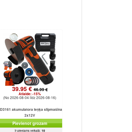
39.95 €
46.99 €
Atlaide:
-15%
(No 2026-08-04 līdz 2026-08-16)
D3161 akumulatora leņķa slīpmašīna
2x12V
Pievienot grozam
Ir pieejams veikalā:
10