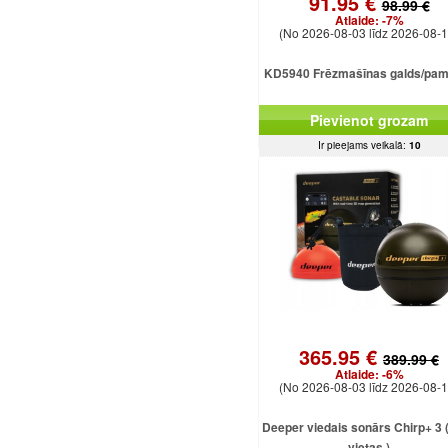
91.95 €
98.99 €
Atlaide:
-7%
(No 2026-08-03 līdz 2026-08-1
KD5940 Frēzmašīnas galds/pam
Pievienot grozam
Ir pieejams veikalā:
10
365.95 €
389.99 €
Atlaide:
-6%
(No 2026-08-03 līdz 2026-08-1
Deeper viedais sonārs Chirp+ 3 ( 
vietas )