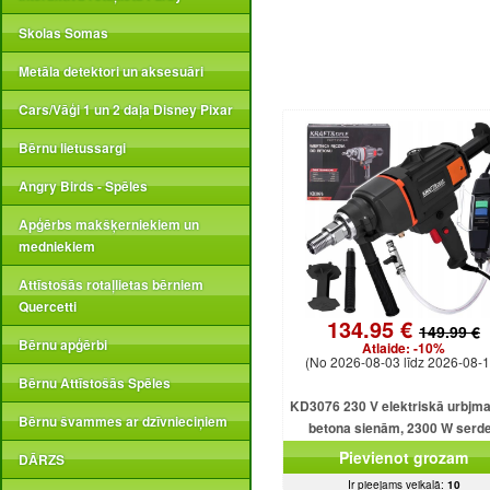
Skolas Somas
Metāla detektori un aksesuāri
Cars/Vāģi 1 un 2 daļa Disney Pixar
Bērnu lietussargi
Angry Birds - Spēles
Apģērbs makšķerniekiem un
medniekiem
Attīstošās rotaļlietas bērniem
Quercetti
134.95 €
149.99 €
Bērnu apģērbi
Atlaide:
-10%
(No 2026-08-03 līdz 2026-08-1
Bērnu Attīstošās Spēles
KD3076 230 V elektriskā urbjm
Bērnu švammes ar dzīvnieciņiem
betona sienām, 2300 W serd
urbjmašīna ar dzesēšanu
Pievienot grozam
DĀRZS
Ir pieejams veikalā:
10