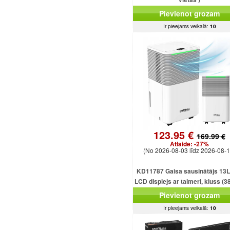
Pievienot grozam
Ir pieejams veikalā:
10
123.95 €
169.99 €
Atlaide:
-27%
(No 2026-08-03 līdz 2026-08-1
KD11787 Gaisa sausinātājs 13L
LCD displejs ar taimeri, kluss (3
2,5 l tvertne
Pievienot grozam
Ir pieejams veikalā:
10