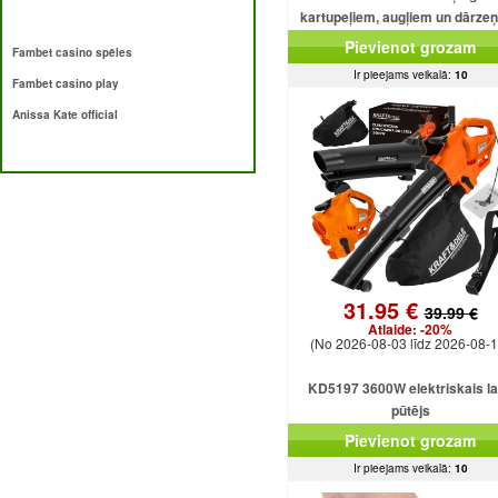
kartupeļiem, augļiem un dārze
Pievienot grozam
Fambet casino spēles
Ir pieejams veikalā:
10
Fambet casino play
Anissa Kate official
31.95 €
39.99 €
Atlaide:
-20%
(No 2026-08-03 līdz 2026-08-1
KD5197 3600W elektriskais l
pūtējs
Pievienot grozam
Ir pieejams veikalā:
10