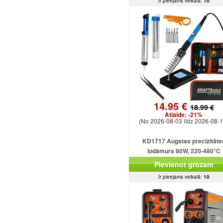
Ir pieejams veikalā:
10
14.95 €
18.99 €
Atlaide:
-21%
(No 2026-08-03 līdz 2026-08-1
KD1717 Augstas precizitāte
lodāmurs 80W, 220-480°C
Pievienot grozam
Ir pieejams veikalā:
10