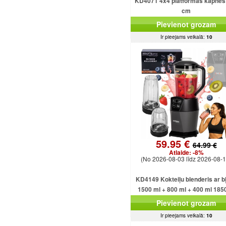
KD4071 4x4 platformas kāpnes
cm
Pievienot grozam
Ir pieejams veikalā:
10
59.95 €
64.99 €
Atlaide:
-8%
(No 2026-08-03 līdz 2026-08-1
KD4149 Kokteiļu blenderis ar b
1500 ml + 800 ml + 400 ml 185
Pievienot grozam
Ir pieejams veikalā:
10