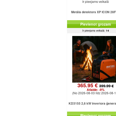
Ir pieejams veikalā
Metāla detektors XP ICON 28
Pievienot grozam
Ir pieejams veikalā:
14
365.95 €
399.99 €
Atlaide:
-9%
(No 2026-08-03 līdz 2026-08-1
KD3155 2,6 kW invertora ģener
Pievienot grozam