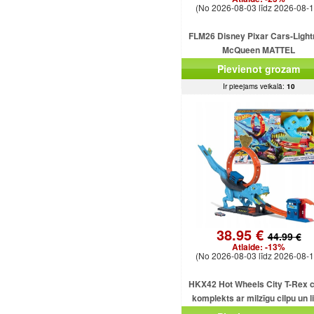
(No 2026-08-03 līdz 2026-08-1
FLM26 Disney Pixar Cars-Light
McQueen MATTEL
Pievienot grozam
Ir pieejams veikalā:
10
38.95 €
44.99 €
Atlaide:
-13%
(No 2026-08-03 līdz 2026-08-1
HKX42 Hot Wheels City T-Rex c
komplekts ar milzīgu cilpu un l
dinozauru