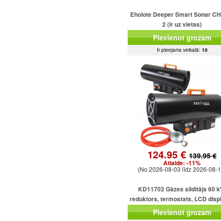
Eholote Deeper Smart Sonar C
2 (ir uz vietas)
Pievienot grozam
Ir pieejams veikalā:
10
124.95 €
139.95 €
Atlaide:
-11%
(No 2026-08-03 līdz 2026-08-1
KD11702 Gāzes sildītājs 60 k
reduktors, termostats, LCD displ
gāzes šļūtene, ventilators
Pievienot grozam