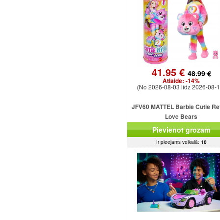
41.95 €
48.99 €
Atlaide:
-14%
(No 2026-08-03 līdz 2026-08-1
JFV60 MATTEL Barbie Cutie Re
Love Bears
Pievienot grozam
Ir pieejams veikalā:
10