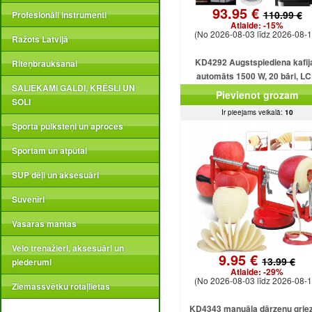
93.95 €
110.99 €
Profesionāli instrumenti
Atlaide:
-15%
(No 2026-08-03 līdz 2026-08-1
Ražots Latvijā
KD4292 Augstspiediena kafij
Riteņbraukšanai
automāts 1500 W, 20 bāri, L
SALIEKAMI GALDI, KRĒSLI UN
displejs
Pievienot grozam
SOLI
Ir pieejams veikalā:
10
Sporta pulksteņi un aproces
Sportam un atpūtai
SUP dēļi un aksesuāri
Suvenīri
Vasaras mantas
Velo trenažieri, aksesuāri un
9.95 €
13.99 €
piederumi
Atlaide:
-29%
(No 2026-08-03 līdz 2026-08-1
Ziemassvētku rotaļlietas
KD4343 manuāla dārzeņu griez