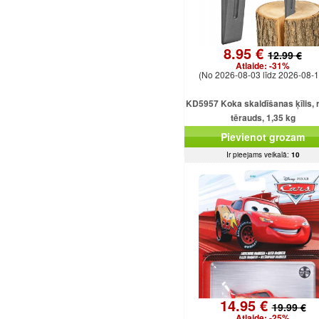
8.95 €
12.99 €
Atlaide:
-31%
(No 2026-08-03 līdz 2026-08-1
KD5957 Koka skaldīšanas ķīlis, r
tērauds, 1,35 kg
Pievienot grozam
Ir pieejams veikalā:
10
14.95 €
19.99 €
Atlaide:
-25%