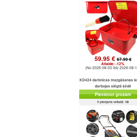
59.95 €
67.99 €
Atlaide:
-12%
(No 2026-08-03 līdz 2026-08-1
KD424 darbnīcas mazgāšanas ie
darbojas slēgtā ķēdē
Pievienot grozam
Ir pieejams veikalā:
10