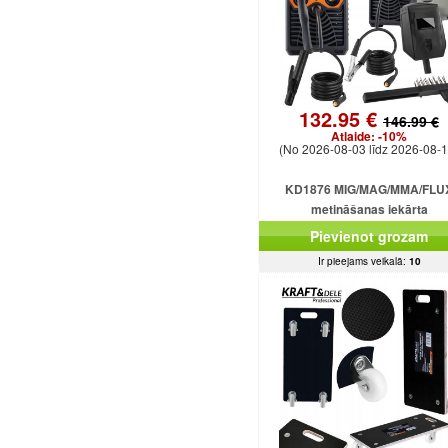
132.95 €
146.99 €
Atlaide:
-10%
(No 2026-08-03 līdz 2026-08-1
KD1876 MIG/MAG/MMA/FLU
metināšanas iekārta
Pievienot grozam
Ir pieejams veikalā:
10