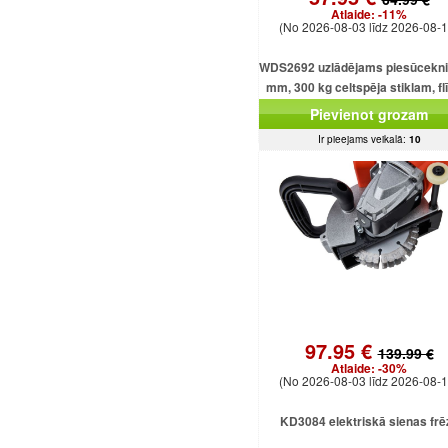
Atlaide:
-11%
(No 2026-08-03 līdz 2026-08-1
WDS2692 uzlādējams piesūcekni
mm, 300 kg celtspēja stiklam, f
un loksnēm
Pievienot grozam
Ir pieejams veikalā:
10
97.95 €
139.99 €
Atlaide:
-30%
(No 2026-08-03 līdz 2026-08-1
KD3084 elektriskā sienas frē