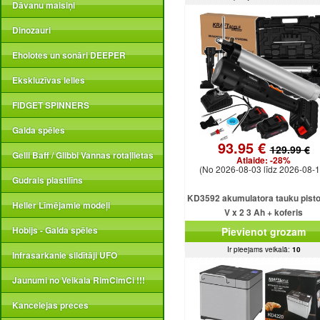
Dāvanu maisiņi
Dinozauri
Eholotes un sonāri DEEPER
Ekskluzīvas lelles
FIDGET SPINNERS
Galda spēles
93.95 €
129.99 €
Gelli Baff / Glibbi Vannas rotaļlietas
Atlaide:
-28%
(No 2026-08-03 līdz 2026-08-1
Gudrais plastilīns
KD3592 akumulatora tauku pisto
Heller Līmējamie modeļi
V x 2 3 Ah + koferis
Hobijs - Galda spēles
Pievienot grozam
Ir pieejams veikalā:
10
Infrasarkanie sildītāji UFO
Jaunumi no Veikala RimCimCi !!!
Kancelejas preces