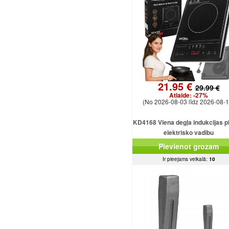
21.95 €
29.99 €
Atlaide:
-27%
(No 2026-08-03 līdz 2026-08-1
KD4168 Viena degļa indukcijas pl
elektrisko vadību
Pievienot grozam
Ir pieejams veikalā:
10