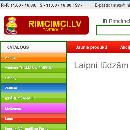
P.-P. 11.00 - 16.00. I S.- 11:00 - 16:00 I Sv.-
E-pasts:
tnt92@in
Rimcimci
Jobs at sea and maritime vacancies
KATALOGS
Jaunie produkti
Akci
Akcijas
Laipni lūdzām
Vilciens THOMAS & FRIENDS
Smoby
Zēniem
IZPĀRDOŠANA !!!
Meitenēm
Lego
Interaktīvā rotaļlieta Furby