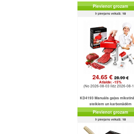
Pievienot grozam
Ir pieejams veikalā:
10
24.65 €
28.99 €
Atlaide:
-15%
(No 2026-08-03 līdz 2026-08-1
KD4193 Manuāls gaļas mīkstinā
steikiem un karbonādēm
Pievienot grozam
Ir pieejams veikalā:
10