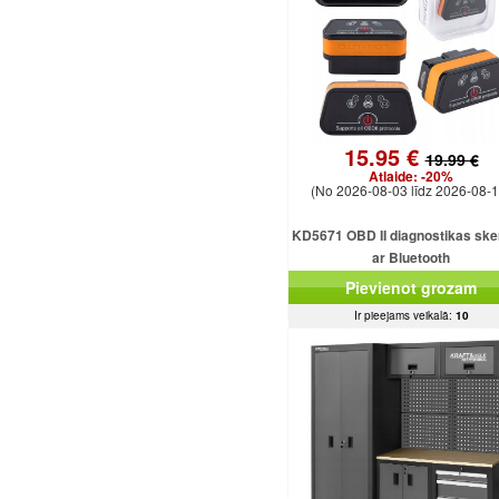
15.95 €
19.99 €
Atlaide:
-20%
(No 2026-08-03 līdz 2026-08-1
KD5671 OBD II diagnostikas ske
ar Bluetooth
Pievienot grozam
Ir pieejams veikalā:
10