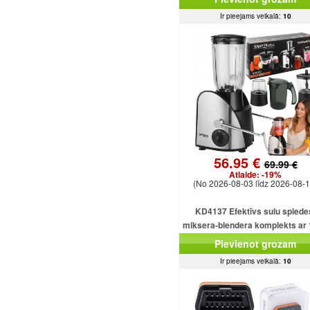
Ir pieejams veikalā:
10
56.95 €
69.99 €
Atlaide:
-19%
(No 2026-08-03 līdz 2026-08-1
KD4137 Efektīvs sulu spiede
miksera-blendera komplekts ar
ml ietilpību un 1500 W smalcinā
Pievienot grozam
Ir pieejams veikalā:
10