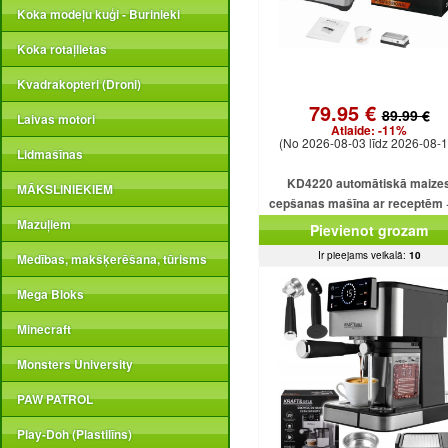
Koka modeļu kuģi - Burinieki
Koka rotaļlietas
Kvadrakopteri (Droni)
79.95 €
89.99 €
Laivas motori
Atlaide:
-11%
(No 2026-08-03 līdz 2026-08-1
Lidmašīnas
KD4220 automātiskā maize
MĀKSLINIEKIEM
cepšanas mašīna ar receptēm 
programmām + saldējumu
Mazuļiem
Pievienot grozam
Ir pieejams veikalā:
10
Medības, makšķerēšana, tūrisms
Mega Bloks
Minecraft
Monsters University
PAW PATROL
Play-Doh (Plastilīns)