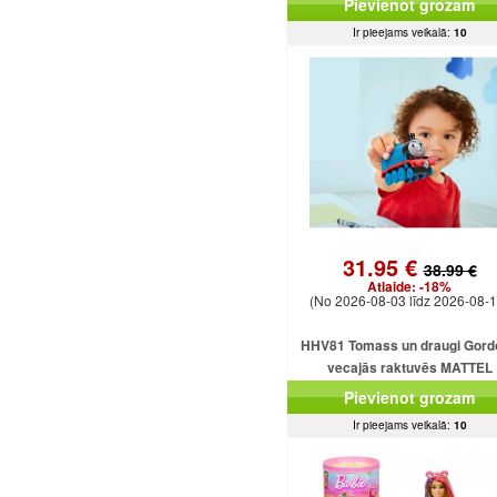
Pievienot grozam
Ir pieejams veikalā:
10
31.95 €
38.99 €
Atlaide:
-18%
(No 2026-08-03 līdz 2026-08-1
HHV81 Tomass un draugi Gord
vecajās raktuvēs MATTEL
Pievienot grozam
Ir pieejams veikalā:
10