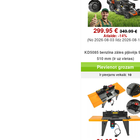
299.95 €
349.99 €
Atlaide:
-14%
(No 2026-08-03 līdz 2026-08-1
KD5085 benzīna zāles pļāvējs 
510 mm (ir uz vietas)
Pievienot grozam
Ir pieejams veikalā:
10