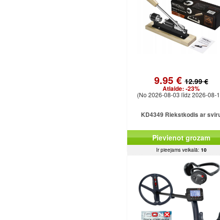
9.95 €
12.99 €
Atlaide:
-23%
(No 2026-08-03 līdz 2026-08-1
KD4349 Riekstkodis ar svir
Pievienot grozam
Ir pieejams veikalā:
10