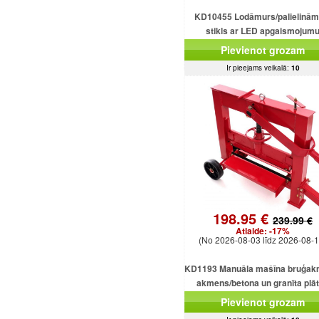
KD10455 Lodāmurs/palielinām
stikls ar LED apgaismojum
Pievienot grozam
Ir pieejams veikalā:
10
198.95 €
239.99 €
Atlaide:
-17%
(No 2026-08-03 līdz 2026-08-1
KD1193 Manuāla mašīna bruģak
akmens/betona un granīta plā
griešanai
Pievienot grozam