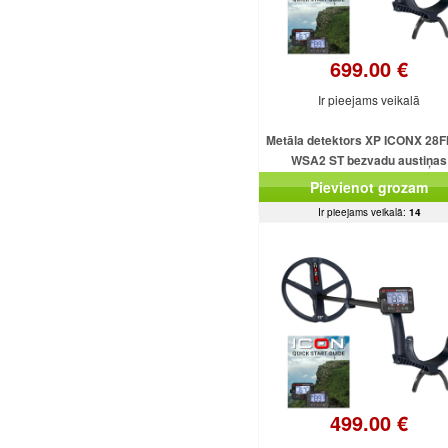
699.00 €
Ir pieejams veikalā
Metāla detektors XP ICONX 28F
WSA2 ST bezvadu austiņas
Pievienot grozam
Ir pieejams veikalā:
14
499.00 €