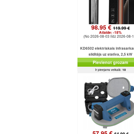
98.95 €
119.99 €
Atlaide:
-18%
(No 2026-08-03 līdz 2026-08-1
KD6502 elektriskais infrasarka
sildītājs uz statīva, 2,5 kW
Pievienot grozam
Ir pieejams veikalā:
10
57.95 €
64.99 €