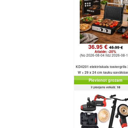
36.95 €
45.99 €
Atlaide:
-20%
(No 2026-08-04 līdz 2026-08-1
KD4201 elektriskais tostergrils
W + 29 x 24 cm tauku savākša
paplāte
Pievienot grozam
Ir pieejams veikalā:
10