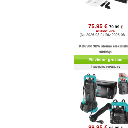
75.95 €
79.99 €
Atlaide:
-5%
(No 2026-08-04 līdz 2026-08-1
KD6500 3kW sienas elektrisk
sildītājs
Pievienot grozam
Ir pieejams veikalā:
10
89.95 €
96.99 €