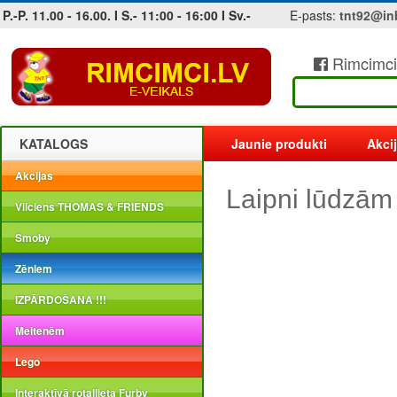
P.-P. 11.00 - 16.00. I S.- 11:00 - 16:00 I Sv.-
E-pasts:
tnt92@in
Rimcimci
Jobs at sea and maritime vacancies
KATALOGS
Jaunie produkti
Akci
Akcijas
Laipni lūdzām
Vilciens THOMAS & FRIENDS
Smoby
Zēniem
IZPĀRDOŠANA !!!
Meitenēm
Lego
Interaktīvā rotaļlieta Furby