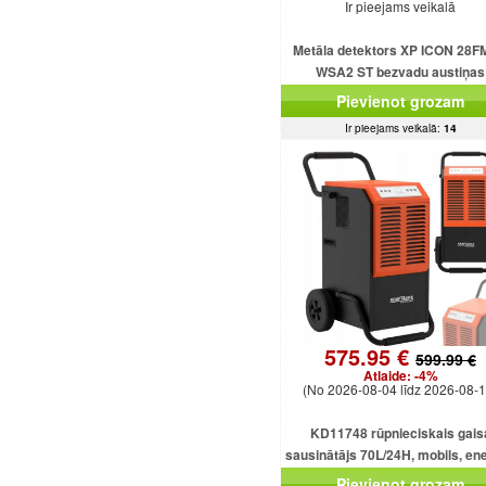
Ir pieejams veikalā
Metāla detektors XP ICON 28F
WSA2 ST bezvadu austiņas
Pievienot grozam
Ir pieejams veikalā:
14
575.95 €
599.99 €
Atlaide:
-4%
(No 2026-08-04 līdz 2026-08-1
KD11748 rūpnieciskais gais
sausinātājs 70L/24H, mobils, ene
taupošs, 920W, 5.5L
Pievienot grozam