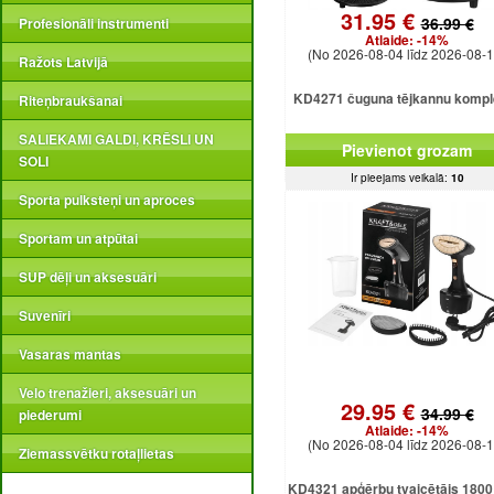
31.95 €
36.99 €
Profesionāli instrumenti
Atlaide:
-14%
(No 2026-08-04 līdz 2026-08-1
Ražots Latvijā
KD4271 čuguna tējkannu kompl
Riteņbraukšanai
SALIEKAMI GALDI, KRĒSLI UN
Pievienot grozam
SOLI
Ir pieejams veikalā:
10
Sporta pulksteņi un aproces
Sportam un atpūtai
SUP dēļi un aksesuāri
Suvenīri
Vasaras mantas
Velo trenažieri, aksesuāri un
29.95 €
34.99 €
piederumi
Atlaide:
-14%
(No 2026-08-04 līdz 2026-08-1
Ziemassvētku rotaļlietas
KD4321 apģērbu tvaicētājs 1800