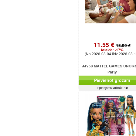
11.55 €
13.99 €
Atlaide:
-17%
(No 2026-08-04 līdz 2026-08-1
JJV58 MATTEL GAMES UNO kār
Party
Pievienot grozam
Ir pieejams veikalā:
10