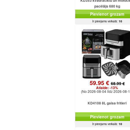
KD353 kvadraciklu un motoci
pacēlājs 680 kg
Pievienot grozam
Ir pieejams veikalā:
10
59.95 €
68.99 €
Atlaide:
-13%
(No 2026-08-04 līdz 2026-08-1
KD4108 8L gaisa fritieri
Pievienot grozam
Ir pieejams veikalā:
10