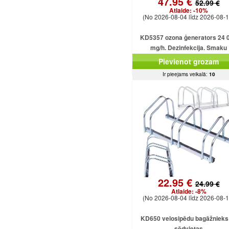
47.95 €
52.99 €
Atlaide:
-10%
(No 2026-08-04 līdz 2026-08-1
KD5357 ozona ģenerators 24 
mg/h. Dezinfekcija. Smaku
likvidēšana. Ozonizators mājā
Pievienot grozam
birojam.
Ir pieejams veikalā:
10
22.95 €
24.99 €
Atlaide:
-8%
(No 2026-08-04 līdz 2026-08-1
KD650 velosipēdu bagāžnieks 
sēdvietas