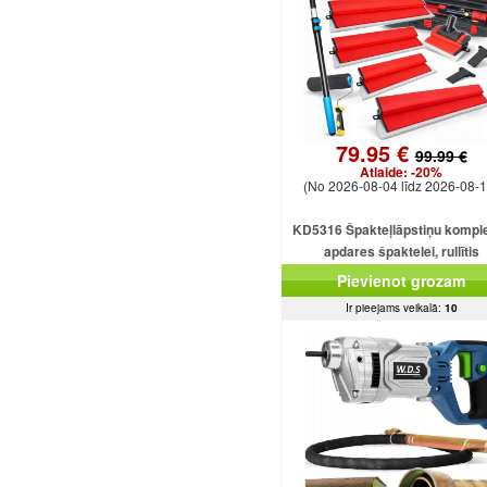
79.95 €
99.99 €
Atlaide:
-20%
(No 2026-08-04 līdz 2026-08-1
KD5316 Špakteļlāpstiņu kompl
apdares špaktelei, rullītis
25/40/60/80/100 cm.
Pievienot grozam
Ir pieejams veikalā:
10