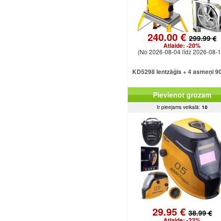
240.00 €
299.99 €
Atlaide:
-20%
(No 2026-08-04 līdz 2026-08-1
KD5298 lentzāģis + 4 asmeņi 9
Pievienot grozam
Ir pieejams veikalā:
10
29.95 €
38.99 €
Atlaide:
-23%