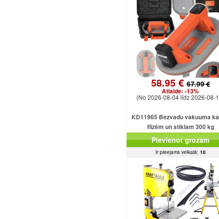
58.95 €
67.99 €
Atlaide:
-13%
(No 2026-08-04 līdz 2026-08-1
KD11965 Bezvadu vakuuma k
flīzēm un stiklam 300 kg
Pievienot grozam
Ir pieejams veikalā:
10