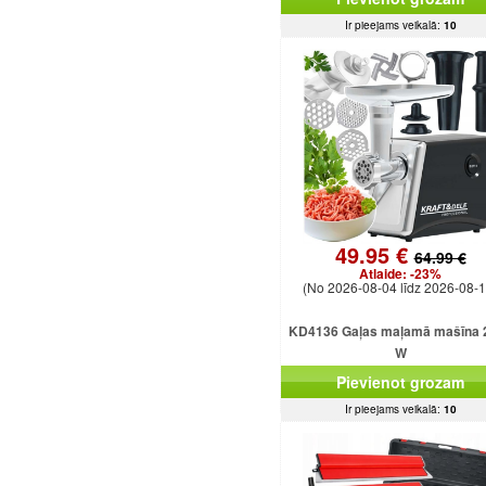
Ir pieejams veikalā:
10
49.95 €
64.99 €
Atlaide:
-23%
(No 2026-08-04 līdz 2026-08-1
KD4136 Gaļas maļamā mašīna 
W
Pievienot grozam
Ir pieejams veikalā:
10