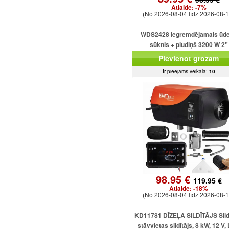
Atlaide:
-7%
(No 2026-08-04 līdz 2026-08-1
WDS2428 Iegremdējamais ūd
sūknis + pludiņš 3200 W 2"
Pievienot grozam
Ir pieejams veikalā:
10
98.95 €
119.95 €
Atlaide:
-18%
(No 2026-08-04 līdz 2026-08-1
KD11781 DĪZEĻA SILDĪTĀJS Sildī
stāvvietas sildītājs, 8 kW, 12 V,