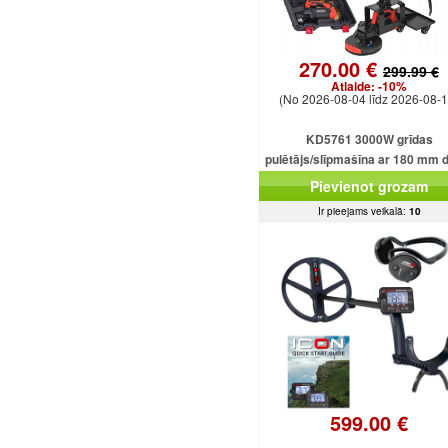
270.00 €
299.99 €
Atlaide:
-10%
(No 2026-08-04 līdz 2026-08-1
KD5761 3000W grīdas
pulētājs/slīpmašīna ar 180 mm 
Pievienot grozam
Ir pieejams veikalā:
10
599.00 €