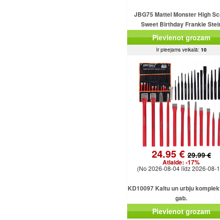
JBG75 Mattel Monster High Sc
Sweet Birthday Frankie Stei
Pievienot grozam
Ir pieejams veikalā:
10
24.95 €
29.99 €
Atlaide:
-17%
(No 2026-08-04 līdz 2026-08-1
KD10097 Kaltu un urbju komplekt
gab.
Pievienot grozam