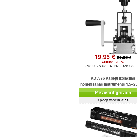
19.95 €
23.99 €
Atlaide:
-17%
(No 2026-08-04 līdz 2026-08-1
KD5396 Kabeļu izolācijas
noņemšanas instruments 1,5–
kabeļiem
Pievienot grozam
Ir pieejams veikalā:
10