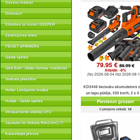
Dāvanu maisiņi
Dinozauri
Eholotes un sonāri DEEPER
Ekskluzīvas lelles
FIDGET SPINNERS
Galda spēles
79.95 €
86.99 €
Gelli Baff / Glibbi Vannas rotaļlietas
Atlaide:
-8%
(No 2026-08-04 līdz 2026-08-1
Gudrais plastilīns
KD3446 bezsuku akumulatora z
Heller Līmējamie modeļi
un lapu pūtējs, 330 km/h, 2 x 4
akumulatori.
Hobijs - Galda spēles
Pievienot grozam
Ir pieejams veikalā:
10
Infrasarkanie sildītāji UFO
Jaunumi no Veikala RimCimCi !!!
Kancelejas preces