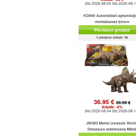
(No 2026-08-04 līdz 2026-08-1
KD890 Automātiski aptumšoj
metināšanas ķivere
Pievienot grozam
Ir pieejams veikalā:
10
36.95 €
39.99 €
Atlaide:
-8%
(No 2026-08-04 līdz 2026-08-1
JBG93 Mattel Jurassic World
Dinozaura atdzimšana Milzi
Eotriceratops uzbrūk dinozauram