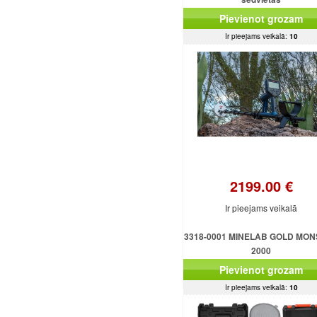
Pievienot grozam
Ir pieejams veikalā:
10
2199.00 €
Ir pieejams veikalā
3318-0001 MINELAB GOLD MO
2000
Pievienot grozam
Ir pieejams veikalā:
10