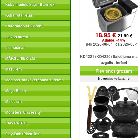
Koka modeļu kuģi - Burinieki
Koka rotaļlietas
Kvadrakopteri (Droni)
18.95 €
21.99 €
Laivas motori
Atlaide:
-14%
(No 2026-08-04 līdz 2026-08-1
Lidmašīnas
KD4221 (KD4220) Saldējuma ma
MĀKSLINIEKIEM
uzgalis - ierīcei
Mazuļiem
Pievienot grozam
Ir pieejams veikalā:
10
Medības, makšķerēšana, tūrisms
Mega Bloks
Minecraft
Monsters University
PAW PATROL
Play-Doh (Plastilīns)