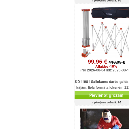
Ir pieejams veikalā:
10
99.95 €
118.99 €
Atlaide:
-16%
(No 2026-08-04 līdz 2026-08-1
KD11981 Saliekams darba galds 
kājām, liela formāta loksnēm 2
mm, kravnesība 1000 kg.
Pievienot grozam
Ir pieejams veikalā:
10