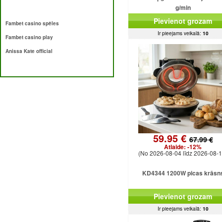
g/min
Pievienot grozam
Fambet casino spēles
Ir pieejams veikalā:
10
Fambet casino play
Anissa Kate official
59.95 €
67.99 €
Atlaide:
-12%
(No 2026-08-04 līdz 2026-08-1
KD4344 1200W picas krāsn
Pievienot grozam
Ir pieejams veikalā:
10