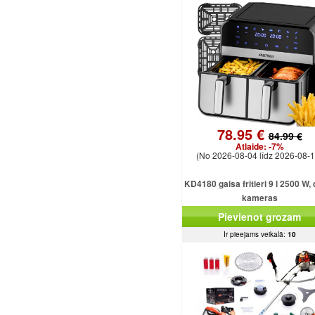
78.95 €
84.99 €
Atlaide:
-7%
(No 2026-08-04 līdz 2026-08-1
KD4180 gaisa fritieri 9 l 2500 W,
kameras
Pievienot grozam
Ir pieejams veikalā:
10