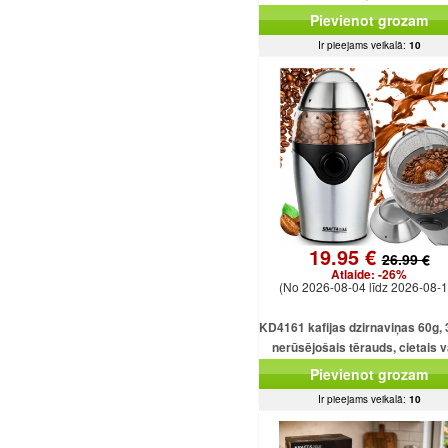
displejs, tīmekļa pārlūkpr
Pievienot grozam
Ir pieejams veikalā:
10
19.95 €
26.99 €
Atlaide:
-26%
(No 2026-08-04 līdz 2026-08-1
KD4161 kafijas dzirnaviņas 60g,
nerūsējošais tērauds, cietais 
motors
Pievienot grozam
Ir pieejams veikalā:
10