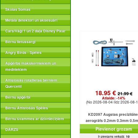
Skolas Somas
Metāla detektori un aksesuāri
Cars/Vāģi 1 un 2 daļa Disney Pixar
Bērnu lietussargi
Angry Birds - Spēles
Apģērbs makšķerniekiem un
medniekiem
Attīstošās rotaļlietas bērniem
Quercetti
18.95 €
21.99 €
Bērnu apģērbi
Atlaide:
-14%
(No 2026-08-04 līdz 2026-08-1
Bērnu Attīstošās Spēles
KD2097 Augstas precizitāte
Bērnu švammes ar dzīvnieciņiem
aerogrāfs 0.2mm 0.3mm 0.5
Pievienot grozam
DĀRZS
Ir pieejams veikalā:
10