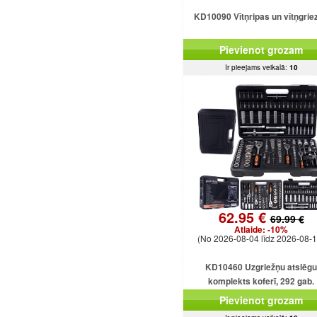
KD10090 Vītņripas un vītņgrie
Pievienot grozam
Ir pieejams veikalā:
10
62.95 €
69.99 €
Atlaide:
-10%
(No 2026-08-04 līdz 2026-08-1
KD10460 Uzgriežņu atslēgu
komplekts koferī, 292 gab.
Pievienot grozam