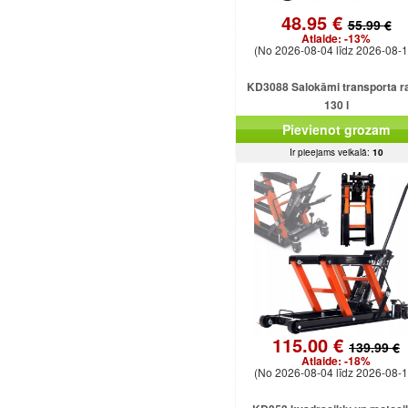
48.95 €
55.99 €
Atlaide:
-13%
(No 2026-08-04 līdz 2026-08-1
KD3088 Salokāmi transporta ra
130 l
Pievienot grozam
Ir pieejams veikalā:
10
115.00 €
139.99 €
Atlaide:
-18%
(No 2026-08-04 līdz 2026-08-1