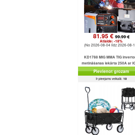
81.95 €
99.99 €
Atlaide:
-18%
(No 2026-08-04 līdz 2026-08-1
KD1788 MIG MMA TIG inverto
metināšanas iekārta 250A ar 
plūsmu bez gāzes
Pievienot grozam
Ir pieejams veikalā:
10