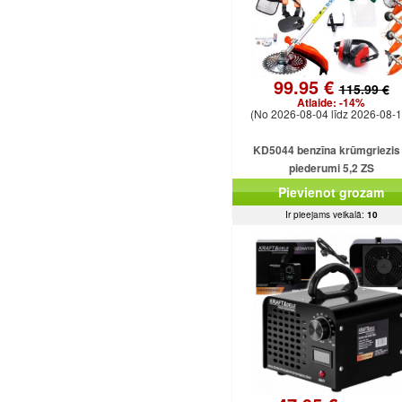
99.95 €
115.99 €
Atlaide:
-14%
(No 2026-08-04 līdz 2026-08-1
KD5044 benzīna krūmgriezis
piederumi 5,2 ZS
Pievienot grozam
Ir pieejams veikalā:
10