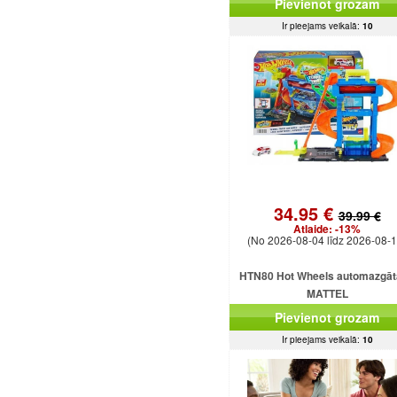
Pievienot grozam
astes
Ir pieejams veikalā:
10
34.95 €
39.99 €
Atlaide:
-13%
(No 2026-08-04 līdz 2026-08-1
HTN80 Hot Wheels automazgā
MATTEL
Pievienot grozam
Ir pieejams veikalā:
10