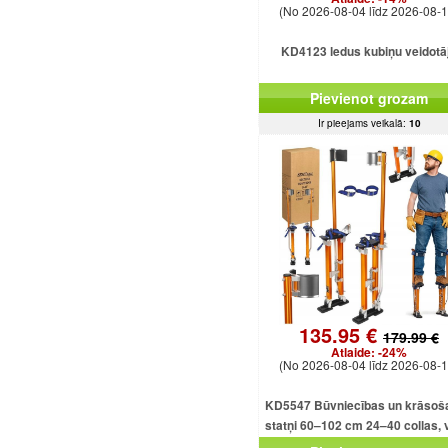
(No 2026-08-04 līdz 2026-08-1
KD4123 ledus kubiņu veidotā
Pievienot grozam
Ir pieejams veikalā:
10
135.95 €
179.99 €
Atlaide:
-24%
(No 2026-08-04 līdz 2026-08-1
KD5547 Būvniecības un krāsoš
statņi 60–102 cm 24–40 collas, v
alumīnija