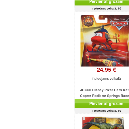
Pievienot grozam
Ir pieejams veikalā:
10
24.95 €
Ir pieejams veikalā
JDG60 Disney Pixar Cars Kat
Copter Radiator Springs Rac
Rescue MATTEL
Pievienot grozam
Ir pieejams veikalā:
10