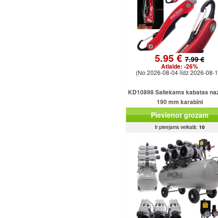
5.95 €
7.99 €
Atlaide:
-26%
(No 2026-08-04 līdz 2026-08-1
KD10898 Saliekams kabatas naz
190 mm karabīni
Pievienot grozam
Ir pieejams veikalā:
10