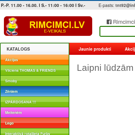
P.-P. 11.00 - 16.00. I S.- 11:00 - 16:00 I Sv.-
E-pasts:
tnt92@in
Rimcimci
Jobs at sea and maritime vacancies
KATALOGS
Jaunie produkti
Akci
Akcijas
Laipni lūdzām
Vilciens THOMAS & FRIENDS
Smoby
Zēniem
IZPĀRDOŠANA !!!
Meitenēm
Lego
Interaktīvā rotaļlieta Furby