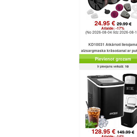
24.95 €
29.99 €
Atlaide:
-17%
(No 2026-08-04 līdz 2026-08-1
KD10031 Atkārtoti lietojam
aizsargmaska ​​krāsošanai ar pu
filtru.
Pievienot grozam
Ir pieejams veikalā:
10
128.95 €
149.99 €
Atlaide:
-14%