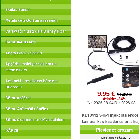
Skolas Somas
Metāla detektori un aksesuāri
Cars/Vāģi 1 un 2 daļa Disney Pixar
Bērnu lietussargi
Angry Birds - Spēles
Apģērbs makšķerniekiem un
medniekiem
Attīstošās rotaļlietas bērniem
Quercetti
9.95 €
14.99 €
Bērnu apģērbi
Atlaide:
-34%
(No 2026-08-04 līdz 2026-08-1
Bērnu Attīstošās Spēles
KD10412 3-in-1 injekcijas endo
Bērnu švammes ar dzīvnieciņiem
kamera, kas ir saderīga ar tālru
USB, Android, iOS, Window
Pievienot grozam
DĀRZS
Ir pieejams veikalā:
10