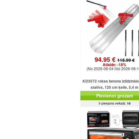
94.95 €
115.99 €
Atlaide:
-18%
(No 2026-08-04 līdz 2026-08-1
KD3572 rokas betona izlīdzinā
statīvs, 120 cm ķelle, 5,4 m
regulējams kāts
Pievienot grozam
Ir pieejams veikalā:
10