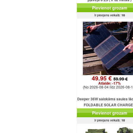
Pievienot grozam
Ir pieejams veikalā:
10
49.95 €
59.99 €
Atlaide:
-17%
(No 2026-08-04 līdz 2026-08-1
Deeper 36W salokāms saules lād
FOLDABLE SOLAR CHARG
DEEPER 36W
Pievienot grozam
Ir pieejams veikalā:
10