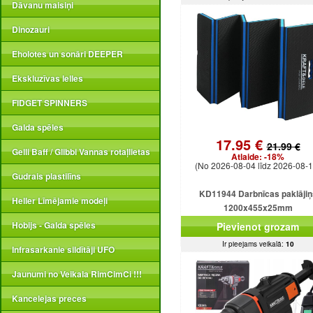
Dāvanu maisiņi
Dinozauri
Eholotes un sonāri DEEPER
Ekskluzīvas lelles
FIDGET SPINNERS
Galda spēles
17.95 €
21.99 €
Gelli Baff / Glibbi Vannas rotaļlietas
Atlaide:
-18%
(No 2026-08-04 līdz 2026-08-1
Gudrais plastilīns
KD11944 Darbnīcas paklājiņ
Heller Līmējamie modeļi
1200x455x25mm
Hobijs - Galda spēles
Pievienot grozam
Ir pieejams veikalā:
10
Infrasarkanie sildītāji UFO
Jaunumi no Veikala RimCimCi !!!
Kancelejas preces