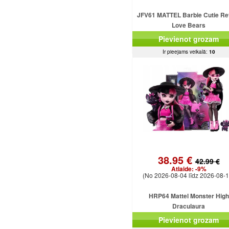
JFV61 MATTEL Barbie Cutie Re
Love Bears
Pievienot grozam
Ir pieejams veikalā:
10
38.95 €
42.99 €
Atlaide:
-9%
(No 2026-08-04 līdz 2026-08-1
HRP64 Mattel Monster High
Draculaura
Pievienot grozam