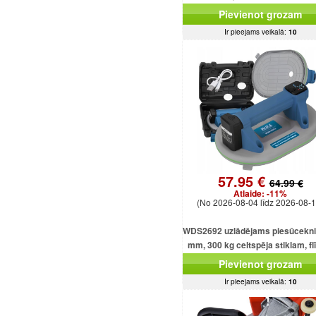
Pievienot grozam
Ir pieejams veikalā:
10
57.95 €
64.99 €
Atlaide:
-11%
(No 2026-08-04 līdz 2026-08-1
WDS2692 uzlādējams piesūcekni
mm, 300 kg celtspēja stiklam, f
un loksnēm
Pievienot grozam
Ir pieejams veikalā:
10