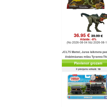
36.95 €
39.99 €
Atlaide:
-8%
(No 2026-08-04 līdz 2026-08-1
JCL75 Mattel, Juras laikmeta pa
Atdzimšanas milzu Tyranno-Ti
uzbrukuma dinozaura figūriņ
Pievienot grozam
Ir pieejams veikalā:
10