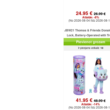
24.95 €
26.99 €
Atlaide:
-8%
(No 2026-08-04 līdz 2026-08-1
JBW21 Thomas & Friends Donal
Lock, Battery-Operated with T
MATTEL
Pievienot grozam
Ir pieejams veikalā:
10
41.95 €
48.99 €
Atlaide:
-14%
(No 2026-08-04 līdz 2026-08-1