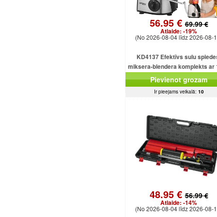
56.95 €
69.99 €
Atlaide:
-19%
(No 2026-08-04 līdz 2026-08-1
KD4137 Efektīvs sulu spiede
miksera-blendera komplekts ar
ml ietilpību un 1500 W smalcinā
Pievienot grozam
Ir pieejams veikalā:
10
48.95 €
56.99 €
Atlaide:
-14%
(No 2026-08-04 līdz 2026-08-1