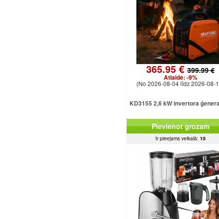
365.95 €
399.99 €
Atlaide:
-9%
(No 2026-08-04 līdz 2026-08-1
KD3155 2,6 kW invertora ģener
Pievienot grozam
Ir pieejams veikalā:
10