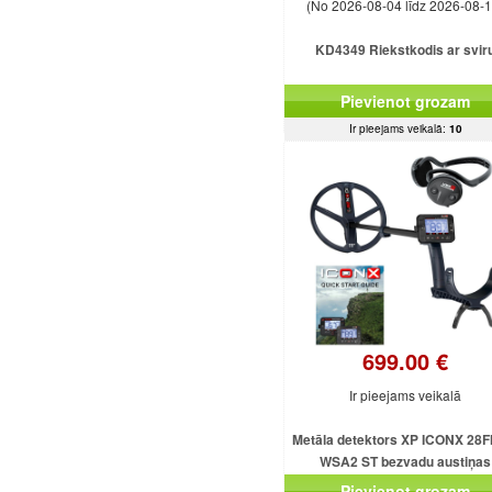
(No 2026-08-04 līdz 2026-08-1
KD4349 Riekstkodis ar svir
Pievienot grozam
Ir pieejams veikalā:
10
699.00 €
Ir pieejams veikalā
Metāla detektors XP ICONX 28F
WSA2 ST bezvadu austiņas
Pievienot grozam