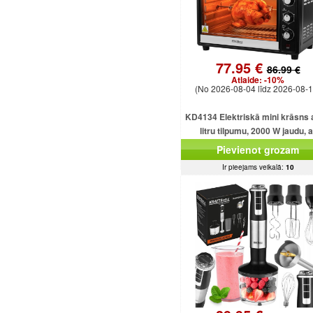
77.95 €
86.99 €
Atlaide:
-10%
(No 2026-08-04 līdz 2026-08-1
KD4134 Elektriskā mini krāsns 
litru tilpumu, 2000 W jaudu, a
dažādām funkcijām un piederu
Pievienot grozam
Ir pieejams veikalā:
10