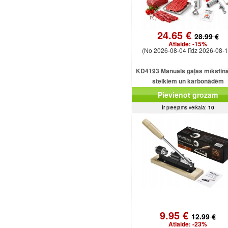
24.65 €
28.99 €
Atlaide:
-15%
(No 2026-08-04 līdz 2026-08-1
KD4193 Manuāls gaļas mīkstinā
steikiem un karbonādēm
Pievienot grozam
Ir pieejams veikalā:
10
9.95 €
12.99 €
Atlaide:
-23%