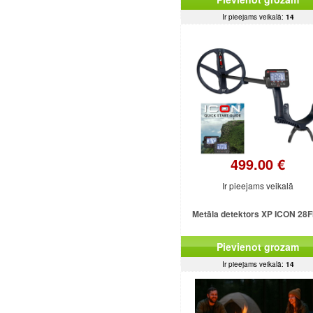
Ir pieejams veikalā:
14
499.00 €
Ir pieejams veikalā
Metāla detektors XP ICON 28
Pievienot grozam
Ir pieejams veikalā:
14