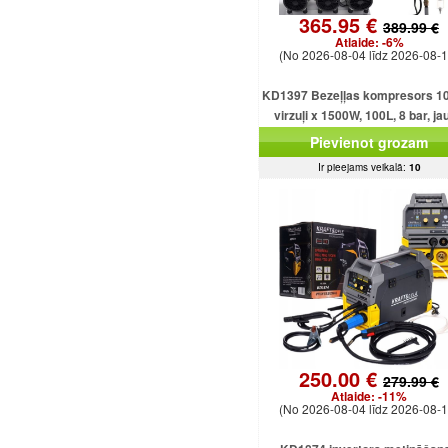
365.95 €
389.99 €
Atlaide:
-6%
(No 2026-08-04 līdz 2026-08-1
KD1397 Bezeļļas kompresors 10
virzuļi x 1500W, 100L, 8 bar, ja
jaudīgs modelis
Pievienot grozam
Ir pieejams veikalā:
10
250.00 €
279.99 €
Atlaide:
-11%
(No 2026-08-04 līdz 2026-08-1