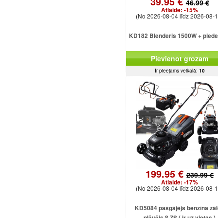
39.95 €
46.99 €
Atlaide:
-15%
(No 2026-08-04 līdz 2026-08-1
KD182 Blenderis 1500W + pied
Pievienot grozam
Ir pieejams veikalā:
10
199.95 €
239.99 €
Atlaide:
-17%
(No 2026-08-04 līdz 2026-08-1
KD5084 pašgājējs benzīna zā
pļāvējs 8 ZS ( ir uz vietas )