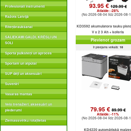
93.95 €
129.99 €
Profesionāli instrumenti
Atlaide:
-28%
(No 2026-08-04 līdz 2026-08-1
Ražots Latvijā
KD3592 akumulatora tauku pisto
Riteņbraukšanai
V x 2 3 Ah + koferis
SALIEKAMI GALDI, KRĒSLI UN
Pievienot grozam
SOLI
Ir pieejams veikalā:
10
Sporta pulksteņi un aproces
Sportam un atpūtai
SUP dēļi un aksesuāri
Suvenīri
Vasaras mantas
Velo trenažieri, aksesuāri un
79.95 €
89.99 €
piederumi
Atlaide:
-11%
(No 2026-08-04 līdz 2026-08-1
Ziemassvētku rotaļlietas
KD4220 automātiskā maize