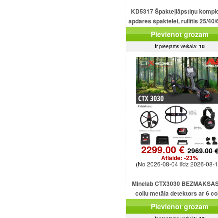
KD5317 Špakteļlāpstiņu kompl
apdares špaktelei, rullītis 25/40/
cm.
Pievienot grozam
Ir pieejams veikalā:
10
2299.00 €
2969.00 
Atlaide:
-23%
(No 2026-08-04 līdz 2026-08-1
Minelab CTX3030 BEZMAKSAS
collu metāla detektors ar 6 co
dubultdimensiju spolēm CTX303
Pievienot grozam