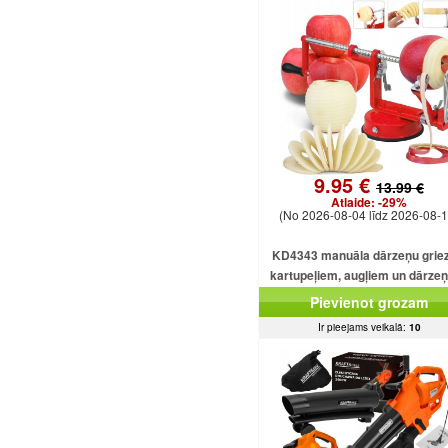
9.95 €
13.99 €
Atlaide:
-29%
(No 2026-08-04 līdz 2026-08-1
KD4343 manuāla dārzeņu griez
kartupeļiem, augļiem un dārze
Pievienot grozam
Ir pieejams veikalā:
10