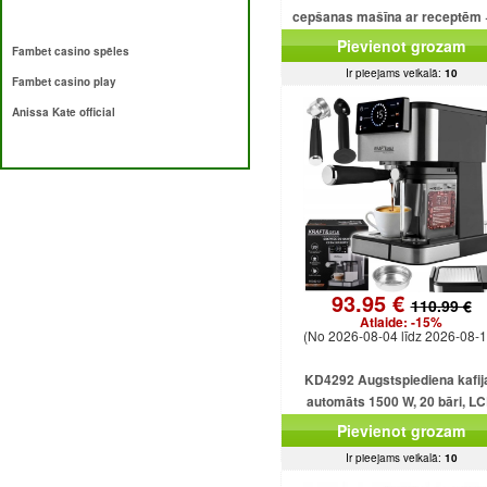
cepšanas mašīna ar receptēm 
programmām + saldējumu
Pievienot grozam
Fambet casino spēles
Ir pieejams veikalā:
10
Fambet casino play
Anissa Kate official
93.95 €
110.99 €
Atlaide:
-15%
(No 2026-08-04 līdz 2026-08-1
KD4292 Augstspiediena kafij
automāts 1500 W, 20 bāri, L
displejs
Pievienot grozam
Ir pieejams veikalā:
10