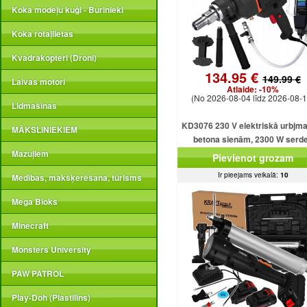
Koka modeļu kuģi - Burinieki
Koka rotaļlietas
Kvadrakopteri (Droni)
134.95 €
149.99 €
Laivas motori
Atlaide:
-10%
(No 2026-08-04 līdz 2026-08-1
Lidmašīnas
KD3076 230 V elektriskā urbjm
MĀKSLINIEKIEM
betona sienām, 2300 W serd
urbjmašīna ar dzesēšanu
Mazuļiem
Pievienot grozam
Ir pieejams veikalā:
10
Medības, makšķerēšana, tūrisms
Mega Bloks
Minecraft
Monsters University
PAW PATROL
Play-Doh (Plastilīns)