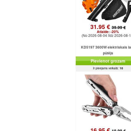
31.95 €
39.99 €
Atlaide:
-20%
(No 2026-08-04 līdz 2026-08-1
KD5197 3600W elektriskais l
pūtējs
Pievienot grozam
Ir pieejams veikalā:
10
16.95 €
19.99 €