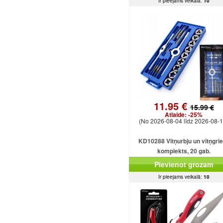
Ir pieejams veikalā:
10
11.95 €
15.99 €
Atlaide:
-25%
(No 2026-08-04 līdz 2026-08-1
KD10288 Vītņurbju un vītņgri
komplekts, 20 gab.
Pievienot grozam
Ir pieejams veikalā:
10