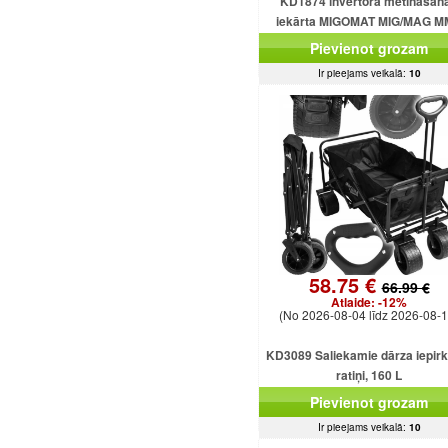
KD1874 invertora metināšan
iekārta MIGOMAT MIG/MAG 
FCAW Flux TIG Lift 250A
Pievienot grozam
Ir pieejams veikalā:
10
58.75 €
66.99 €
Atlaide:
-12%
(No 2026-08-04 līdz 2026-08-1
KD3089 Saliekamie dārza iepir
ratiņi, 160 L
Pievienot grozam
Ir pieejams veikalā:
10